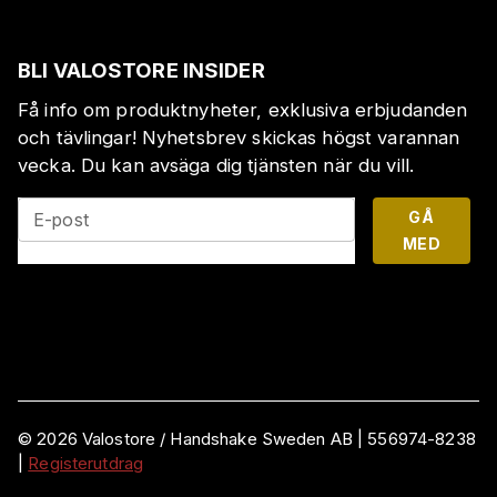
BLI VALOSTORE INSIDER
Få info om produktnyheter, exklusiva erbjudanden
och tävlingar! Nyhetsbrev skickas högst varannan
vecka. Du kan avsäga dig tjänsten när du vill.
GÅ
E-post
MED
©
2026
Valostore /
Handshake Sweden AB
|
556974-8238
|
Registerutdrag