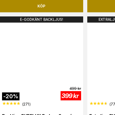
KÖP
E-GODKÄNT BACKLJUS!
EXTRALJ
499
kr
399
kr
-
20
%
(
271
)
(
7