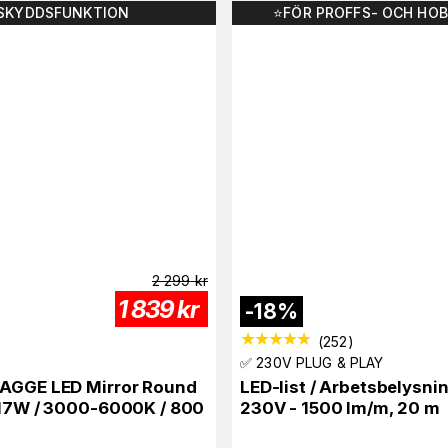
SKYDDSFUNKTION
⭐️FÖR PROFFS- OCH HO
2 299
kr
1 839
kr
-
18
%
(
252
)
✅ 230V PLUG & PLAY
 AGGE LED Mirror Round
LED-list / Arbetsbelysn
 17W / 3000-6000K / 800
230V - 1500 lm/m, 20 m