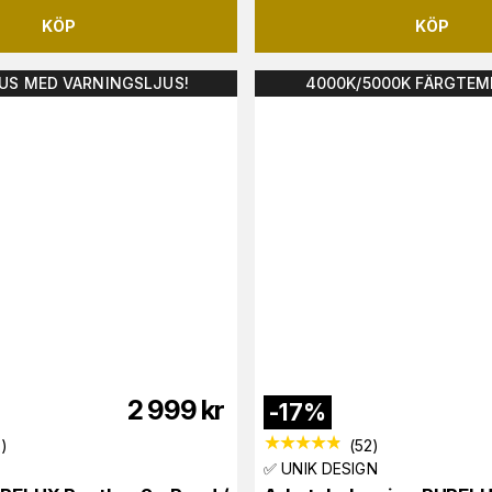
KÖP
KÖP
US MED VARNINGSLJUS!
4000K/5000K FÄRGTEM
2 999
kr
-
17
%
7
)
(
52
)
✅ UNIK DESIGN