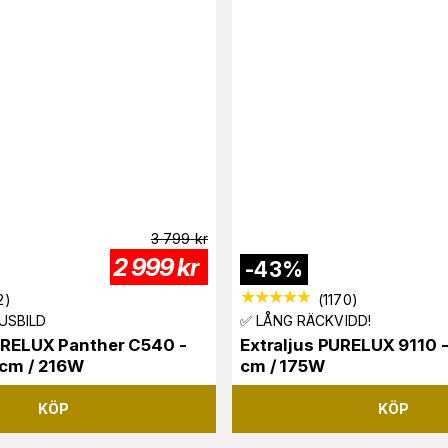
3 799
kr
2 999
kr
-
43
%
2
)
(
1170
)
USBILD
✅ LÅNG RÄCKVIDD!
URELUX Panther C540 -
Extraljus PURELUX 9110 -
 cm / 216W
cm / 175W
KÖP
KÖP