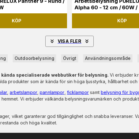
URELUX Panther 9 - Rund /
Arbetsbelysning PURELU
0W
Alpha 60 - 12 cm / 60W /
KÖP
KÖP
VISA FLER
ing
Outdoorbelysning
Övrigt
Användningsområde
 kända specialiserade webbutiker för belysning.
Vi erbjuder kr
lda produkter som är kända för sin höga ljusstyrka, hållbarhet och till
ilar
,
arbetslampor
,
pannlampor
,
ficklampor
samt
belysning för by
 i hemmet. Vi erbjuder välkända belysningsvarumärken och produkter
t lager, vilket garanterar god tillgänglighet och snabba leveranser. 
restanda och höga kvalitet.