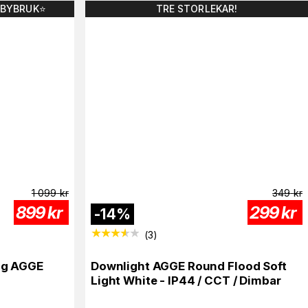
BBYBRUK⭐️
TRE STORLEKAR!
1 099
kr
349
kr
899
kr
299
kr
-
14
%
(
3
)
ing AGGE
Downlight AGGE Round Flood Soft
Light White - IP44 / CCT / Dimbar