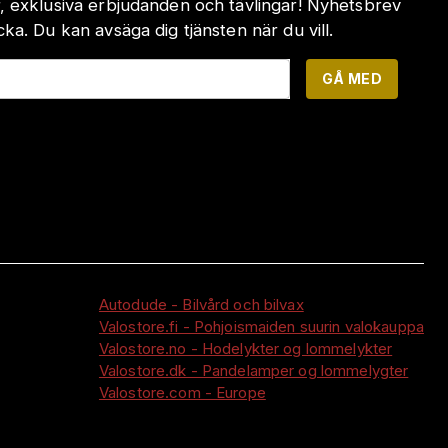
, exklusiva erbjudanden och tävlingar! Nyhetsbrev
a. Du kan avsäga dig tjänsten när du vill.
GÅ MED
Autodude - Bilvård och bilvax
Valostore.fi - Pohjoismaiden suurin valokauppa
Valostore.no - Hodelykter og lommelykter
Valostore.dk - Pandelamper og lommelygter
Valostore.com - Europe