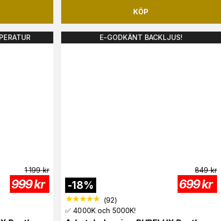
KÖP
PERATUR
E-GODKÄNT BACKLJUS!
1 199
kr
849
kr
999
kr
699
kr
-
18
%
(
92
)
✅ 4000K och 5000K!