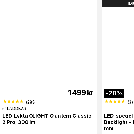
IM
1 499
kr
-
20
%
(
288
)
(
3
)
✅ LADDBAR
LED-Lykta OLIGHT Olantern Classic
LED-spegel
2 Pro, 300 lm
Backlight -
mm