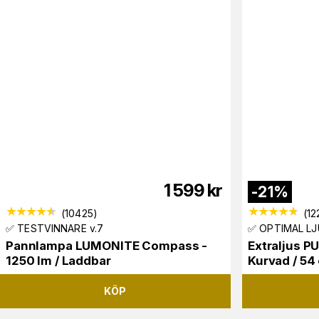
1 599
kr
-
21
%
(
10425
)
(
12
✅ TESTVINNARE v.7
✅ OPTIMAL LJ
Pannlampa LUMONITE Compass -
Extraljus P
1250 lm / Laddbar
Kurvad / 54
KÖP