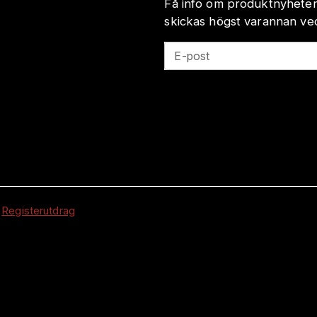
Få info om produktnyheter
skickas högst varannan veck
E-post
|
Registerutdrag