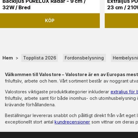
Backljus PURELUX Radar - 9 cm /
Extraljus P
32W / Bred
23 cm / 21
KÖP
Hem
>
Topplista 2026
Fordonsbelysning
Hembelysn
Välkommen till Valostore – Valostore är en av Europas mest
friluftsliv, arbete och hem. Vårt sortiment består av noggrant utva
Valostores viktigaste produktkategorier inkluderar
extraljus för b
friluftsliv, arbete samt för både inomhus- och utomhusbelysning
krävande förhållandena.
Beställningar levereras snabbt och pålitligt direkt från vårt ege
exceptionellt stort antal
kundrecensioner
som vittnar om deras p