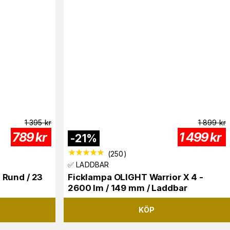
1 395
kr
1 899
kr
789
kr
1 499
kr
-
21
%
(
250
)
✅ LADDBAR
 Rund / 23
Ficklampa OLIGHT Warrior X 4 -
2600 lm / 149 mm / Laddbar
KÖP