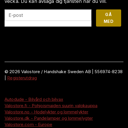
vecka. Du kan avsäga dig tjänsten när du vill.
GÅ
E-post
MED
©
2026
Valostore /
Handshake Sweden AB
|
556974-8238
|
Registerutdrag
Autodude - Bilvård och bilvax
Valostore.fi - Pohjoismaiden suurin valokauppa
Valostore.no - Hodelykter og lommelykter
Valostore.dk - Pandelamper og lommelygter
Valostore.com - Europe