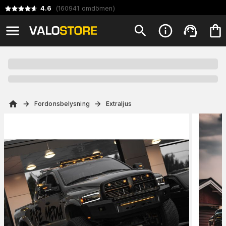
4.6
(
160941
omdömen
)
Fordonsbelysning
Extraljus