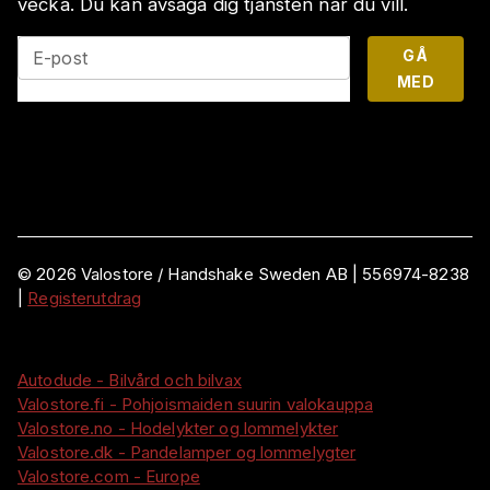
vecka. Du kan avsäga dig tjänsten när du vill.
GÅ
E-post
MED
©
2026
Valostore /
Handshake Sweden AB
|
556974-8238
|
Registerutdrag
Autodude - Bilvård och bilvax
Valostore.fi - Pohjoismaiden suurin valokauppa
Valostore.no - Hodelykter og lommelykter
Valostore.dk - Pandelamper og lommelygter
Valostore.com - Europe