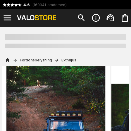
4.6
(
160941
omdömen
)
Fordonsbelysning
Extraljus