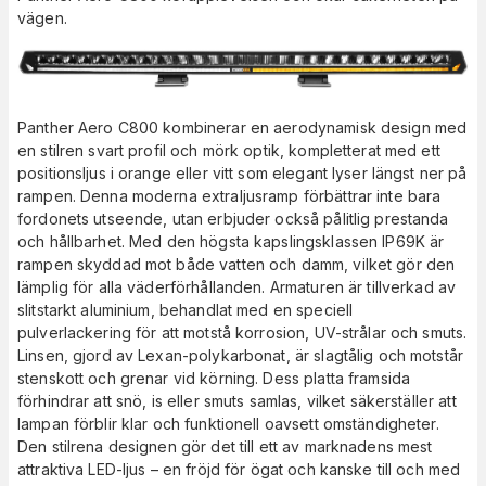
vägen.
Panther Aero C800 kombinerar en aerodynamisk design med
en stilren svart profil och mörk optik, kompletterat med ett
positionsljus i orange eller vitt som elegant lyser längst ner på
rampen. Denna moderna extraljusramp förbättrar inte bara
fordonets utseende, utan erbjuder också pålitlig prestanda
och hållbarhet. Med den högsta kapslingsklassen IP69K är
rampen skyddad mot både vatten och damm, vilket gör den
lämplig för alla väderförhållanden. Armaturen är tillverkad av
slitstarkt aluminium, behandlat med en speciell
pulverlackering för att motstå korrosion, UV-strålar och smuts.
Linsen, gjord av Lexan-polykarbonat, är slagtålig och motstår
stenskott och grenar vid körning. Dess platta framsida
förhindrar att snö, is eller smuts samlas, vilket säkerställer att
lampan förblir klar och funktionell oavsett omständigheter.
Den stilrena designen gör det till ett av marknadens mest
attraktiva LED-ljus – en fröjd för ögat och kanske till och med