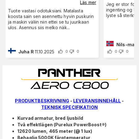
Läs mer
Jeg er stor fo
ingenting og kla
Tuote vastasi odotuksiani. Matalasta
lyste så sterkt
koosta sain sen asennettu hyvin puskurin
ja maskin väliin niin ettei se tu juurikaan
ulos. Asennus siis melko näk
...
Nils-marti
Juha R
11.10.2025
0
0
0
0
PRODUKTBESKRIVNING
-
LEVERANSINNEHÅLL
-
TEKNISK SPECIFIKATION
Kurvad armatur, bred ljusbild
Två effektlägen (Purelux PowerBoost®)
12620 lumen, 465 meter (@ 1 lux)
Behaglig 5000K färgtemperatur