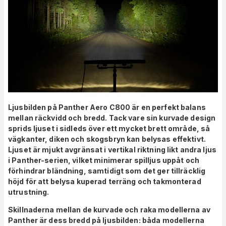
Ljusbilden på Panther Aero C800 är en perfekt balans
mellan räckvidd och bredd. Tack vare sin kurvade design
sprids ljuset i sidleds över ett mycket brett område, så
vägkanter, diken och skogsbryn kan belysas effektivt.
Ljuset är mjukt avgränsat i vertikal riktning likt andra ljus
i Panther-serien, vilket minimerar spilljus uppåt och
förhindrar bländning, samtidigt som det ger tillräcklig
höjd för att belysa kuperad terräng och takmonterad
utrustning.
Skillnaderna mellan de kurvade och raka modellerna av
Panther är dess bredd på ljusbilden: båda modellerna