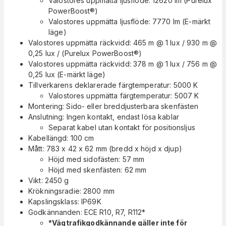
Valostores uppmätta ljusflöde: 12620 lm (Purelux
PowerBoost®)
Valostores uppmätta ljusflöde: 7770 lm (E-märkt
läge)
Valostores uppmätta räckvidd: 465 m @ 1 lux / 930 m @
0,25 lux / (Purelux PowerBoost®)
Valostores uppmätta räckvidd: 378 m @ 1 lux / 756 m @
0,25 lux (E-märkt läge)
Tillverkarens deklarerade färgtemperatur: 5000 K
Valostores uppmätta färgtemperatur: 5007 K
Montering: Sido- eller breddjusterbara skenfästen
Anslutning: Ingen kontakt, endast lösa kablar
Separat kabel utan kontakt för positionsljus
Kabellängd: 100 cm
Mått: 783 x 42 x 62 mm (bredd x höjd x djup)
Höjd med sidofästen: 57 mm
Höjd med skenfästen: 62 mm
Vikt: 2450 g
Krökningsradie: 2800 mm
Kapslingsklass: IP69K
Godkännanden: ECE R10, R7, R112*
*Vägtrafikgodkännande gäller inte för