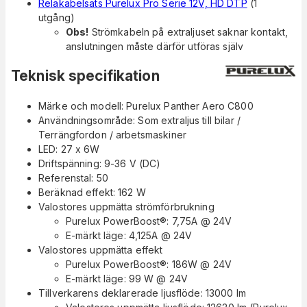
Reläkabelsats Purelux Pro Serie 12V, HD DTP
(1
utgång)
Obs!
Strömkabeln på extraljuset saknar kontakt,
anslutningen måste därför utföras själv
Teknisk specifikation
Märke och modell: Purelux Panther Aero C800
Användningsområde: Som extraljus till bilar /
Terrängfordon / arbetsmaskiner
LED: 27 x 6W
Driftspänning: 9-36 V (DC)
Referenstal: 50
Beräknad effekt: 162 W
Valostores uppmätta strömförbrukning
Purelux PowerBoost®: 7,75A @ 24V
E-märkt läge: 4,125A @ 24V
Valostores uppmätta effekt
Purelux PowerBoost®: 186W @ 24V
E-märkt läge: 99 W @ 24V
Tillverkarens deklarerade ljusflöde: 13000 lm