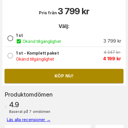
3 799
kr
Pris från
Välj:
1 st
3 799
kr
Okänd tillgänglighet
4 347
kr
1 st - Komplett paket
4 199
kr
Okänd tillgänglighet
KÖP NU!
Produktomdömen
4.9
Baserat på 7 omdömen
Läs alla recensioner
→