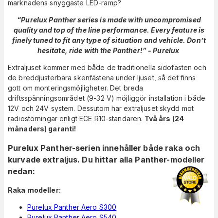
marknadens snyggaste LED-ramp?
“Purelux Panther series is made with uncompromised
quality and top of the line performance. Every feature is
finely tuned to fit any type of situation and vehicle. Don’t
hesitate, ride with the Panther!” - Purelux
Extraljuset kommer med både de traditionella sidofästen och
de breddjusterbara skenfästena under ljuset, så det finns
gott om monteringsmöjligheter. Det breda
driftsspänningsområdet (9-32 V) möjliggör installation i både
12V och 24V system. Dessutom har extraljuset skydd mot
radiostörningar enligt ECE R10-standaren.
Två års (24
månaders) garanti!
Purelux Panther-serien innehåller både raka och
kurvade extraljus. Du hittar alla Panther-modeller
nedan:
Raka modeller:
Purelux Panther Aero S300
Purelux Panther Aero S540