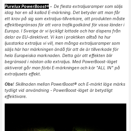
Purelux PowerBoost®
-
De flesta extraljusramper som säljs
idag har en så kallad E-märkning. Det betyder att man får
ett krav på sig som extraljus-tillverkare, att produkten måste
effektbegränsas för att vara trafikgodkänd för vissa länder i
Europa. I Sverige är vi lyckligt lottade och har dispens från
delar av EU-direktivet. Vi kan i praktiken alltså ha hur
ljusstarka extraljus vi vill, men många extraljusramper som
säljs här har märkningen ändå för att de är tillverkade för
hela Europeiska marknaden. Detta gör att effekten blir
begränsad i nästan alla extraljus. Med PowerBoost-läget
aktiverat går man förbi E-märkningen och kör "ALL IN" på
extraljusets effekt.
Obs
! Skillnaden mellan PowerBoost® och E-märkt läge märks
tydligt vid användning - PowerBoost-läget är betydligt
effektivare.