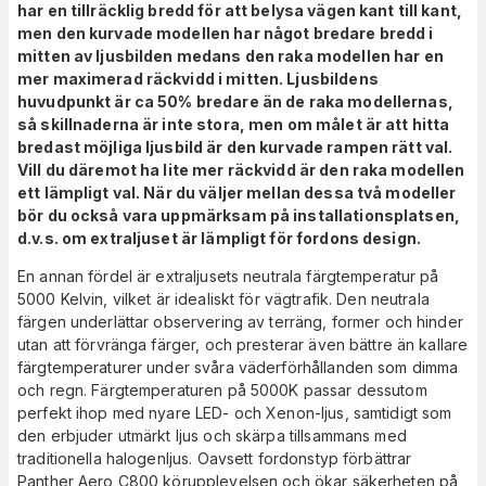
har en tillräcklig bredd för att belysa vägen kant till kant,
men den kurvade modellen har något bredare bredd i
mitten av ljusbilden medans den raka modellen har en
mer maximerad räckvidd i mitten
. Ljusbildens
huvudpunkt är ca 50% bredare än de raka modellernas,
så skillnaderna är inte stora, men om målet är att hitta
bredast möjliga ljusbild är den kurvade rampen rätt val.
Vill du däremot ha lite mer räckvidd är den raka modellen
ett lämpligt val. När du väljer mellan dessa två modeller
bör du också vara uppmärksam på installationsplatsen,
d.v.s. om extraljuset är lämpligt för fordons design.
En annan fördel är extraljusets neutrala färgtemperatur på
5000 Kelvin, vilket är idealiskt för vägtrafik. Den neutrala
färgen underlättar observering av terräng, former och hinder
utan att förvränga färger, och presterar även bättre än kallare
färgtemperaturer under svåra väderförhållanden som dimma
och regn. Färgtemperaturen på 5000K passar dessutom
perfekt ihop med nyare LED- och Xenon-ljus, samtidigt som
den erbjuder utmärkt ljus och skärpa tillsammans med
traditionella halogenljus. Oavsett fordonstyp förbättrar
Panther Aero C800 körupplevelsen och ökar säkerheten på