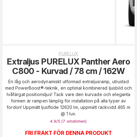
PURELUX
Extraljus PURELUX Panther Aero
C800 - Kurvad / 78 cm / 162W
En låg och aerodynamiskt utformad extraljusramp, utrustad
med PowerBoost®-teknik, en optimal kombinerad ljusbild och
tvåfärgat positionsljus! Tack vare den kurvade och eleganta
formen är rampen lämplig för installation på alla typer av
fordon! Uppmätt ljusflöde 12620 lm, uppmätt räckvidd 465 m
@ 1 lux.
4.9
/5 (
7
omdömen
)
FRI FRAKT FÖR DENNA PRODUKT