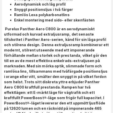
Aerodynamisk och låg profil
Snyggt positionsljus i två färger
Ramlös Lexa polykarbonatlins
Enkel montering med sido- eller skenfästen
Purelux Panther Aero C800 är en aerodynamiskt
utformad och kurvad extraljusramp, det senaste
tillskottet i Panther Aero-serien, känd för sin låga profil
och stilrena design.
Denna extraljusramp kombinerar ett
modernt, stilrent utseende med ett imponerande
förhållande mellan storlek och prestanda, vilket gör den
till en av de mest effektiva enkelrads-extraljusen på
marknaden. Med sin mörka optik, slimmade form och
ramlösa lins, tillsammans med tvåfärgade positionsljus
i orange eller vitt, smälter den snyggt in på vilket fordon
som helst. Trots sitt diskreta yttre erbjuder Panther
Aero C800 kraftfull prestanda. Rampen har två
effektlägen: ett E-märkt läge för vägtrafik och ett
kraftfullt PowerBoost®-läge som frigör full kapacitet. I
PowerBoost®-läget levererar den ett
uppmätt
ljusflöde
på 12620 lumen och en räckvidd på imponerande 465