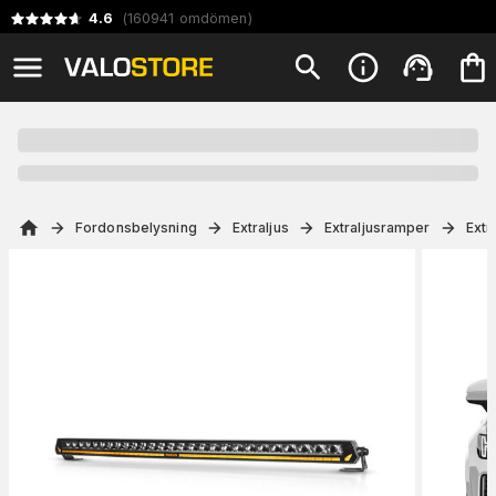
4.6
(
160941
omdömen
)
Fordonsbelysning
Extraljus
Extraljusramper
Extr