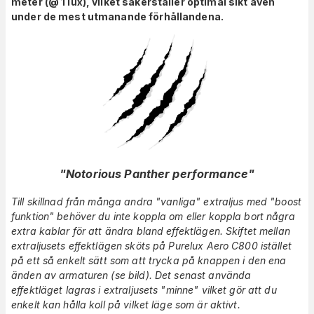
meter (@ 1 lux), vilket säkerställer optimal sikt även
under de mest utmanande förhållandena.
"Notorious Panther performance"
Till skillnad från många andra "vanliga" extraljus med "boost
funktion" behöver du inte koppla om eller koppla bort några
extra kablar för att ändra bland effektlägen. Skiftet mellan
extraljusets effektlägen sköts på Purelux Aero C800 istället
på ett så enkelt sätt som att trycka på knappen i den ena
änden av armaturen (se bild). Det senast använda
effektläget lagras i extraljusets "minne" vilket gör att du
enkelt kan hålla koll på vilket läge som är aktivt.