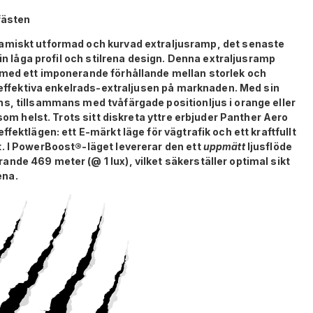
fästen
amiskt utformad och kurvad extraljusramp, det senaste
sin låga profil och stilrena design. Denna extraljusramp
 med ett imponerande förhållande mellan storlek och
t effektiva enkelrads-extraljusen på marknaden. Med sin
s, tillsammans med tvåfärgade positionljus i orange eller
 som helst. Trots sitt diskreta yttre erbjuder Panther Aero
fektlägen: ett E-märkt läge för vägtrafik och ett kraftfullt
. I PowerBoost®-läget levererar den ett
uppmätt
ljusflöde
nde 469 meter (@ 1 lux), vilket säkerställer optimal sikt
ena.