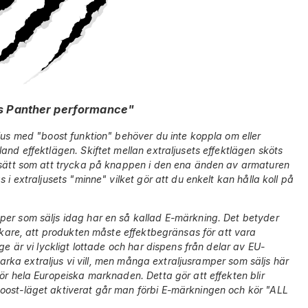
s Panther performance"
ljus med "boost funktion" behöver du inte koppla om eller
and effektlägen. Skiftet mellan extraljusets effektlägen sköts
t sätt som att trycka på knappen i den ena änden av armaturen
 i extraljusets "minne" vilket gör att du enkelt kan hålla koll på
mper som säljs idag har en så kallad E-märkning. Det betyder
erkare, att produkten måste effektbegränsas för att vara
ge är vi lyckligt lottade och har dispens från delar av EU-
sstarka extraljus vi vill, men många extraljusramper som säljs här
för hela Europeiska marknaden. Detta gör att effekten blir
oost-läget aktiverat går man förbi E-märkningen och kör "ALL