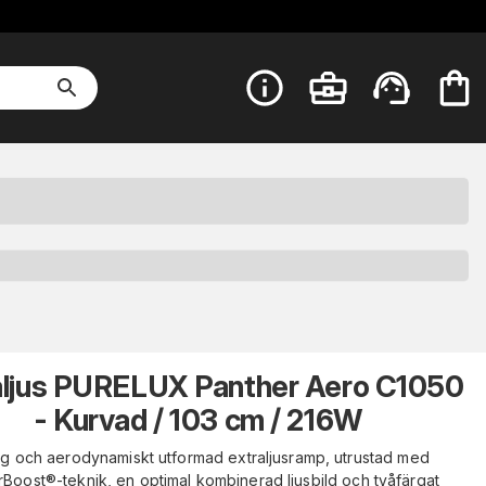
aljus PURELUX Panther Aero C1050
- Kurvad / 103 cm / 216W
åg och aerodynamiskt utformad extraljusramp, utrustad med
Boost®-teknik, en optimal kombinerad ljusbild och tvåfärgat