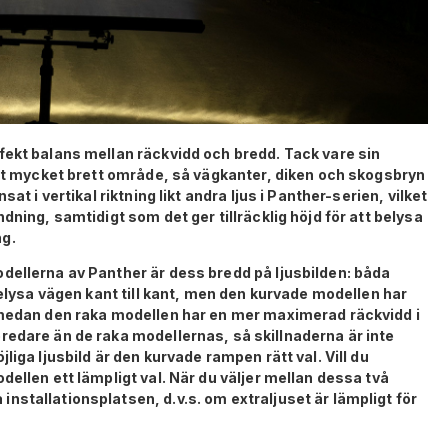
fekt balans mellan räckvidd och bredd. Tack vare sin
ett mycket brett område, så vägkanter, diken och skogsbryn
at i vertikal riktning likt andra ljus i Panther-serien, vilket
dning, samtidigt som det ger tillräcklig höjd för att belysa
ng.
dellerna av Panther är dess bredd på ljusbilden: båda
belysa vägen kant till kant, men den kurvade modellen har
 medan den raka modellen har en mer maximerad räckvidd i
redare än de raka modellernas, så skillnaderna är inte
liga ljusbild är den kurvade rampen rätt val. Vill du
dellen ett lämpligt val. När du väljer mellan dessa två
stallationsplatsen, d.v.s. om extraljuset är lämpligt för