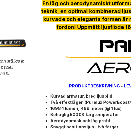
En låg och aerodynamiskt utform
teknik, en optimal kombinerad ljus
kurvade och eleganta formen är ra
fordon! Uppmätt ljusflöde 1
kan ställas in
peciell
nish.
PRODUKTBESKRIVNING
-
LE
Kurvad armatur, bred ljusbild
Två effektlägen (Purelux PowerBoost
16984 lumen, 469 meter (@ 1 lux)
Behaglig 5000K färgtemperatur
Aerodynamisk och låg profil
Snyggt positionsljus i två färger