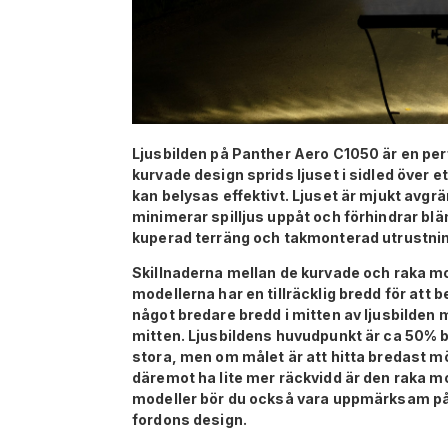
Ljusbilden på Panther Aero C1050 är en per
kurvade design sprids ljuset i sidled över 
kan belysas effektivt. Ljuset är mjukt avgräns
minimerar spilljus uppåt och förhindrar blän
kuperad terräng och takmonterad utrustni
Skillnaderna mellan de kurvade och raka mo
modellerna har en tillräcklig bredd för att 
något bredare bredd i mitten av ljusbilden
mitten
. Ljusbildens huvudpunkt är ca 50% b
stora, men om målet är att hitta bredast möj
däremot ha lite mer räckvidd är den raka mo
modeller bör du också vara uppmärksam på in
fordons design.