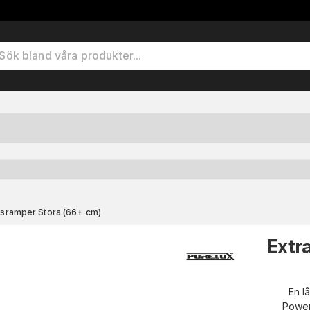
jusramper Stora (66+ cm)
Extr
En l
Power