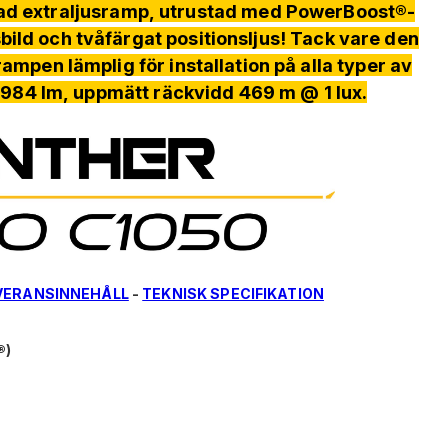
ad extraljusramp, utrustad med PowerBoost®-
bild och tvåfärgat positionsljus! Tack vare den
mpen lämplig för installation på alla typer av
6984 lm, uppmätt räckvidd 469 m @ 1 lux.
VERANSINNEHÅLL
-
TEKNISK SPECIFIKATION
®)