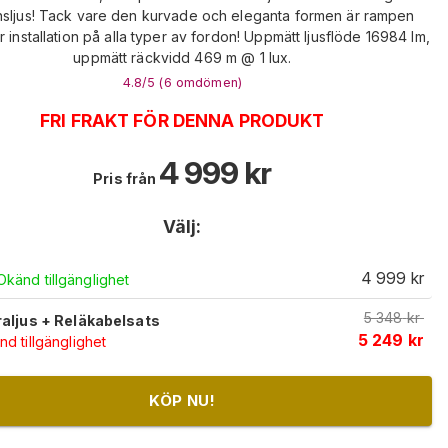
nsljus! Tack vare den kurvade och eleganta formen är rampen
r installation på alla typer av fordon! Uppmätt ljusflöde 16984 lm,
uppmätt räckvidd 469 m @ 1 lux.
4.8
/5 (
6
omdömen
)
FRI FRAKT FÖR DENNA PRODUKT
4 999
kr
Pris från
Välj:
4 999
kr
Okänd tillgänglighet
5 348
kr
raljus + Reläkabelsats
5 249
kr
d tillgänglighet
KÖP NU!