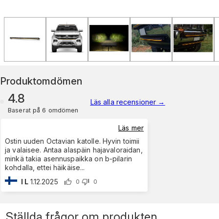
Produktomdömen
4.8
Läs alla recensioner
→
Baserat på 6 omdömen
Läs mer
Ostin uuden Octavian katolle. Hyvin toimii
ja valaisee. Antaa alaspäin hajavaloraidan,
minkä takia asennuspaikka on b-pilarin
kohdalla, ettei häikäise
...
I L
1.12.2025
0
0
Ställda frågor om produkten