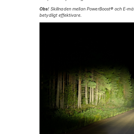
Obs
! Skillnaden mellan PowerBoost® och E-mär
betydligt effektivare.