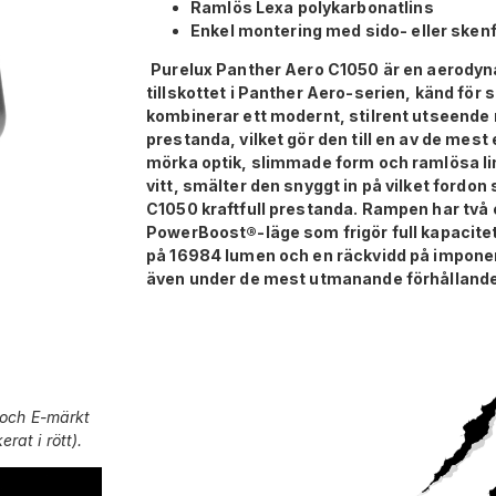
Ramlös Lexa polykarbonatlins
Enkel montering med sido- eller sken
Purelux Panther Aero C1050 är en aerodyn
tillskottet i Panther Aero-serien, känd för 
kombinerar ett modernt, stilrent utseende
prestanda, vilket gör den till en av de mes
mörka optik, slimmade form och ramlösa lin
vitt, smälter den snyggt in på vilket fordon
C1050 kraftfull prestanda. Rampen har två ef
PowerBoost®-läge som frigör full kapacitet
på 16984 lumen och en räckvidd på imponera
även under de mest utmanande förhålland
 och E-märkt
erat i rött).