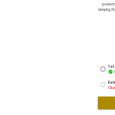
positio
lämplig fö
1 st
Ext
Okän