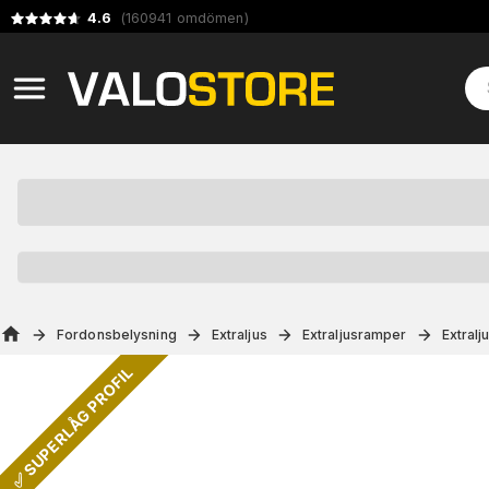
4.6
(
160941
omdömen
)
Fordonsbelysning
Extraljus
Extraljusramper
Extral
✅ SUPERLÅG PROFIL