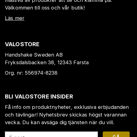
massvis av produkter att se och klämma på.
Välkommen till oss och vår butik!
Läs mer
VALOSTORE
Handshake Sweden AB
Fryksdalsbacken 38, 12343 Farsta
Org. nr:
556974-8238
BLI VALOSTORE INSIDER
Få info om produktnyheter, exklusiva erbjudanden
och tävlingar! Nyhetsbrev skickas högst varannan
vecka. Du kan avsäga dig tjänsten när du vill.
GÅ