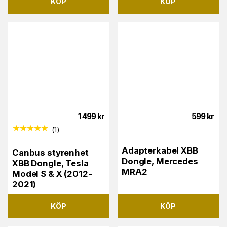
KÖP
KÖP
1 499
kr
599
kr
(
1
)
Adapterkabel XBB
Canbus styrenhet
Dongle, Mercedes
XBB Dongle, Tesla
MRA2
Model S & X (2012-
2021)
KÖP
KÖP