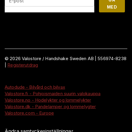
E-post
MED
©
2026
Valostore /
Handshake Sweden AB
|
556974-8238
|
Registerutdrag
Autodude - Bilvård och bilvax
Valostore.fi - Pohjoismaiden suurin valokauppa
Valostore.no - Hodelykter og lommelykter
Valostore.dk - Pandelamper og lommelygter
Valostore.com - Europe
Ändra samtyckesinställningar