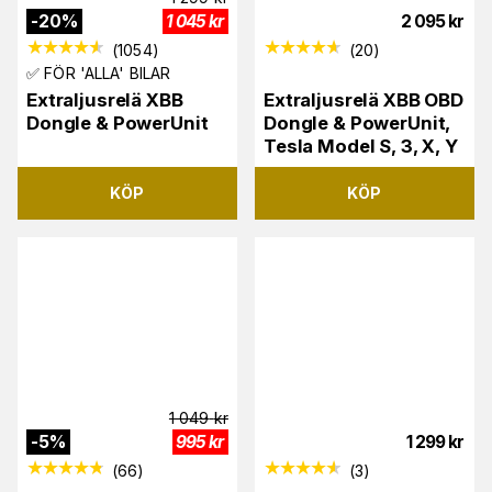
-
20
%
1 045
kr
2 095
kr
(
1054
)
(
20
)
✅ FÖR 'ALLA' BILAR
Extraljusrelä XBB
Extraljusrelä XBB OBD
Dongle & PowerUnit
Dongle & PowerUnit,
Tesla Model S, 3, X, Y
KÖP
KÖP
1 049
kr
-
5
%
995
kr
1 299
kr
(
66
)
(
3
)