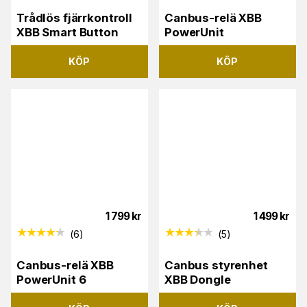
Trådlös fjärrkontroll
Canbus-relä XBB
XBB Smart Button
PowerUnit
KÖP
KÖP
1 799
kr
1 499
kr
(
6
)
(
5
)
Canbus-relä XBB
Canbus styrenhet
PowerUnit 6
XBB Dongle