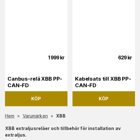
1 999
kr
629
kr
Canbus-relä XBB PP-
Kabelsats till XBB PP-
CAN-FD
CAN-FD
KÖP
KÖP
Hem
>
Varumärken
>
XBB
XBB extraljusreläer och tillbehör för installation av
extraljus.