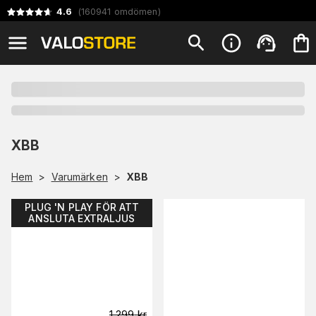
4.6
(
160941
omdömen
)
XBB
Hem
>
Varumärken
>
XBB
PLUG 'N PLAY FÖR ATT
ANSLUTA EXTRALJUS
1 299
kr