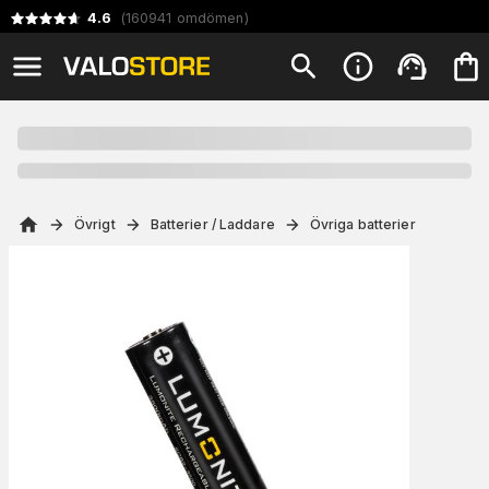
4.6
(
160941
omdömen
)
Övrigt
Batterier / Laddare
Övriga batterier