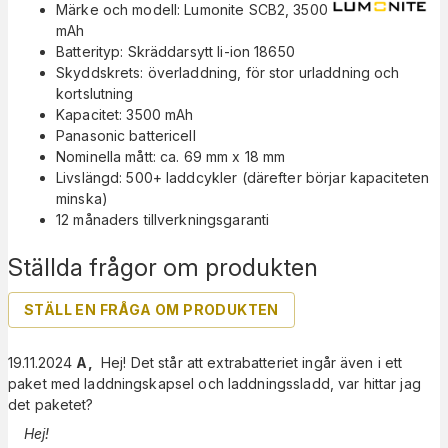
Märke och modell: Lumonite SCB2, 3500
mAh
Batterityp: Skräddarsytt li-ion 18650
Skyddskrets: överladdning, för stor urladdning och
kortslutning
Kapacitet: 3500 mAh
Panasonic battericell
Nominella mått: ca. 69 mm x 18 mm
Livslängd: 500+ laddcykler (därefter börjar kapaciteten
minska)
12 månaders tillverkningsgaranti
Ställda frågor om produkten
STÄLL EN FRÅGA OM PRODUKTEN
19.11.2024
A
,
Hej! Det står att extrabatteriet ingår även i ett
paket med laddningskapsel och laddningssladd, var hittar jag
det paketet?
Hej!