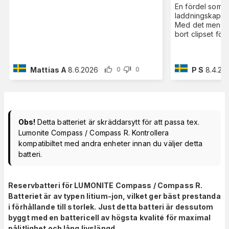
En fördel som j
laddningskapseln
Med det menar 
bort clipset för
Mattias A
8.6.2026
P S
8.4.20
0
0
Obs!
Detta batteriet är skräddarsytt för att passa tex.
Lumonite Compass / Compass R. Kontrollera
kompatibiltet med andra enheter innan du väljer detta
batteri.
Reservbatteri för LUMONITE Compass / Compass R.
Batteriet är av typen litium-jon, vilket ger bäst prestanda
i förhållande till storlek. Just detta batteri är dessutom
byggt med en battericell av högsta kvalité för maximal
pålitlighet och lång livslängd.