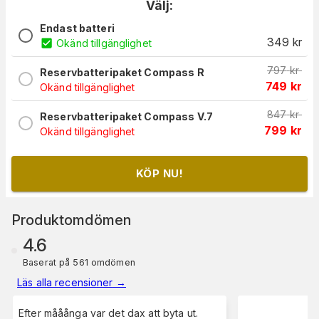
Välj:
Endast batteri
349
kr
Okänd tillgänglighet
797
kr
Reservbatteripaket Compass R
749
kr
Okänd tillgänglighet
847
kr
Reservbatteripaket Compass V.7
799
kr
Okänd tillgänglighet
KÖP NU!
Produktomdömen
4.6
Baserat på 561 omdömen
Läs alla recensioner
→
Efter mååånga var det dax att byta ut.