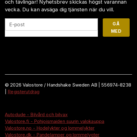
och tävlingar! Nyhetsbrev skickas högst varannan
vecka. Du kan avsäga dig tjänsten när du vill.
GÅ
E-post
MED
©
2026
Valostore /
Handshake Sweden AB
|
556974-8238
|
Registerutdrag
Autodude - Bilvård och bilvax
Valostore.fi - Pohjoismaiden suurin valokauppa
Valostore.no - Hodelykter og lommelykter
Valostore.dk - Pandelamper og lommelygter