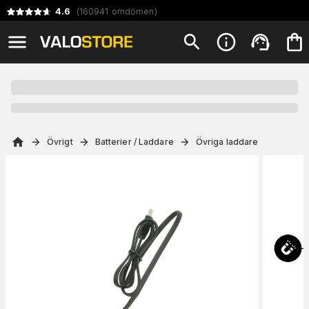
4.6
(
160941
omdömen
)
Övrigt
Batterier / Laddare
Övriga laddare