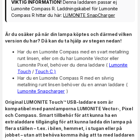
VIKTIG INFORMATION!
Denna laddaren passar ej
Lumonite Compass R. Laddningskabel för Lumonite
Compass R hittar du här:
LUMONITE SnapCharger
Är du osäker på när din lampa köptes och därmed vilken
version du har? Då kan du ta hjälp av stegen nedan!
Har du en Lumonite Compass med en svart metallring
runt linsen, eller om du har Lumonite Vector eller
Lumonite Pixel, behöver du dena laddare (
Lumonite
Touch
/
Touch C )
Har du en Lumonite Compass R med en silvrig
metallring runt linsen behöver du en annan laddare (
Lumonite Snapcharger
)
Original LUMONITE Touch™ USB-laddare som är
kompatibel med pannlamporna LUMONITE Vector-, Pixel
och Compass. Smart tillbehör för att kunna ha en
extraladdare tillgänglig för att kunna ladda din lampa på
flera ställen – t.ex. i bilen, hemmet, i stugan eller på
jobbet – utan att behöva komma ihåg att ta med laddaren