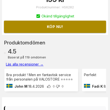
Produktnummer
:
HS6282
Okänd tillgänglighet
KÖP NU!
Produktomdömen
4.5
Baserat på 119 omdömen
Läs alla recensioner
→
Bra produkt ! Men en fantastisk service
Perfekt
från personalen på VALOSTORE ⭐️⭐️⭐️⭐️⭐️
John M
18.4.2026
Fadi K
8.4
0
0