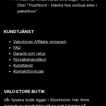
Obs!
"
PostNord - Hämta hos ombud eller i
paketbox
"
KUNDTJÄNST
Valostores Affiliate-program
FAQ
Garanti och retur
Försäljningsvillkor
Kundtjänst
Kontaktformulär
VALOSTORE BUTIK
Vår fysiska butik ligger i Stockholm. Här finns
massvis av produkter att se och klämma på.