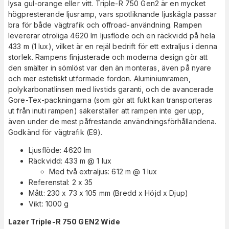
lysa gul-orange eller vitt. Triple-R 750 Gen2 är en mycket
högpresterande ljusramp, vars spotliknande ljuskägla passar
bra för både vägtrafik och offroad-användning. Rampen
levererar otroliga 4620 lm ljusflöde och en räckvidd på hela
433 m (1 lux), vilket är en rejäl bedrift för ett extraljus i denna
storlek. Rampens finjusterade och moderna design gör att
den smälter in sömlöst var den än monteras, även på nyare
och mer estetiskt utformade fordon. Aluminiumramen,
polykarbonatlinsen med livstids garanti, och de avancerade
Gore-Tex-packningarna (som gör att fukt kan transporteras
ut från inuti rampen) säkerställer att rampen inte ger upp,
även under de mest påfrestande användningsförhållandena.
Godkänd för vägtrafik (E9).
Ljusflöde: 4620 lm
Räckvidd: 433 m @ 1 lux
Med två extraljus: 612 m @ 1 lux
Referenstal: 2 x 35
Mått: 230 x 73 x 105 mm (Bredd x Höjd x Djup)
Vikt: 1000 g
Lazer Triple-R 750 GEN2 Wide