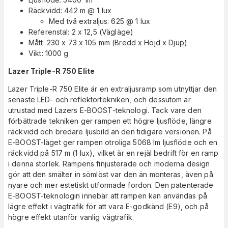
Räckvidd: 442 m @ 1 lux
Med två extraljus: 625 @ 1 lux
Referenstal: 2 x 12,5 (Vägläge)
Mått: 230 x 73 x 105 mm (Bredd x Höjd x Djup)
Vikt: 1000 g
Lazer Triple-R 750 Elite
Lazer Triple-R 750 Elite är en extraljusramp som utnyttjar den
senaste LED- och reflektortekniken, och dessutom är
utrustad med Lazers E-BOOST-teknologi. Tack vare den
förbättrade tekniken ger rampen ett högre ljusflöde, längre
räckvidd och bredare ljusbild än den tidigare versionen. På
E-BOOST-läget ger rampen otroliga 5068 lm ljusflöde och en
räckvidd på 517 m (1 lux), vilket är en rejäl bedrift för en ramp
i denna storlek. Rampens finjusterade och moderna design
gör att den smälter in sömlöst var den än monteras, även på
nyare och mer estetiskt utformade fordon. Den patenterade
E-BOOST-teknologin innebär att rampen kan användas på
lägre effekt i vägtrafik för att vara E-godkänd (E9), och på
högre effekt utanför vanlig vägtrafik.