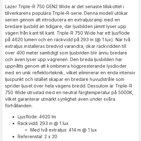
Lazer Triple-R 750 GEN2 Wide är det senaste tillskottet i
tillverkarens populära Triple-R-serie. Denna modell utökar
serien genom att introducera en extraljusramp med en
bredare ljusbild än tidigare, där ljusbilden jämnt lyser upp
vägen från kant till kant. Triple-R 750 Wide har ett ljusflöde
på 4620 lumen och en räckvidd på 293 m (@ 1 lux). När två
extraljus installeras bredvid varandra, ökar räckvidden till
över 400 meter samtidigt som ljusbilden blir ännu bredare
och även lyser upp vägrenen. Den breda ljusbilden har
uppnåtts genom att kombinera högpresterande lysdioder
med en unik reflektorteknik, vilket eliminerar en enda intensiv
ljuspunkt och istället skapar en bredare huvudstråle som
sprider ljuset över hela vägens bredd. Dessutom är Triple-R
750 Wide utrustad med en neutral färgtemperatur på 5000K,
vilket garanterar utmärkt synlighet även under svåra
förhållanden.
Ljusflöde: 4620 lm
Räckvidd: 293 m @ 1 lux
Med två extraljus: 414 m @ 1 lux
Referenstal: 2 x 20