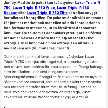
Jumpy. Med detta paket kan två stycken
Lazer Triple-R
750
,
Lazer Triple-R 750 Wide
,
Lazer Triple-R 750
Beacon
eller
Lazer Triple-R 750 Elite
extraljus snyggt
installeras i frontgrillen. Då paketet är särskilt anpassat
för just det märket och modellen så stör installationen
inte fordonets utseende, utan förbättrar det snarare
ännu mer! Dessutom är det såklart ytterligare en fördel
att det är säkrare att köra med hjälp av ett effektivt
extraljus. Mer information om extraljusen hittar du
nedan! Fem års (60 månader) garanti.
Det kompletta paketet levereras med två stycken Lazer
Triple-R 750 extraljus efter eget val, alla monteringsfästen
och skruvar som behövs för installationen, ett färdigt kablage
samt installations- och anslutningsinstruktioner.
Monteringsfästena till frontgrillen är tillverkade av ett mycket
hållbart kompositmaterial, som är speciellt känt för sin styrka
och utmärkta motståndskraft mot UV-strålning. Fästena är
dessutom helt väder- och kemikaliebeständiga, vilket
säkerställer att installationen förblir snygg år efter år.