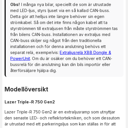
Obs!
I många nya bilar, speciellt de som är utrustade
med LED-ljus, styrs ljuset via en så kallad CAN-buss.
Detta gör att helljus inte längre behöver sin egen
strömkabel. Så om det inte finns någon kabel att ta
styrströmmen till extraljusen från måste styrströmmen tas
från bilens CAN-buss. Installationen av extraljus med
CAN-buss skiljer sig något från den traditionella
installationen och för denna anslutning behövs ett
separat relä, exempelvis:
Extraljusrelä XBB Dongle &
PowerUnit
. Om du är osäker om du behöver ett CAN-
bussrelä för din anslutning kan din bils importör eller
återförsäljare hjälpa dig.
Modellöversikt
Lazer Triple-R 750 Gen2
Lazer Triple-R 750 Gen2 är en extraljusramp som utnyttjar
den senaste LED- och reflektortekniken, och som dessutom
är utrustad med ett parkeringsljus som kan ställas in för att