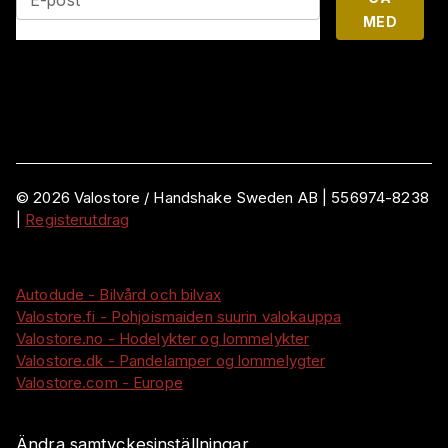
E-post
MED
©
2026
Valostore /
Handshake Sweden AB
|
556974-8238
|
Registerutdrag
Autodude - Bilvård och bilvax
Valostore.fi - Pohjoismaiden suurin valokauppa
Valostore.no - Hodelykter og lommelykter
Valostore.dk - Pandelamper og lommelygter
Valostore.com - Europe
Ändra samtyckesinställningar