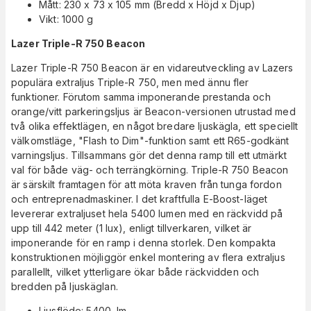
Mått: 230 x 73 x 105 mm (Bredd x Höjd x Djup)
Vikt: 1000 g
Lazer Triple-R 750 Beacon
Lazer Triple-R 750 Beacon är en vidareutveckling av Lazers
populära extraljus Triple-R 750, men med ännu fler
funktioner. Förutom samma imponerande prestanda och
orange/vitt parkeringsljus är Beacon-versionen utrustad med
två olika effektlägen, en något bredare ljuskägla, ett speciellt
välkomstläge, "Flash to Dim"-funktion samt ett R65-godkänt
varningsljus. Tillsammans gör det denna ramp till ett utmärkt
val för både väg- och terrängkörning. Triple-R 750 Beacon
är särskilt framtagen för att möta kraven från tunga fordon
och entreprenadmaskiner. I det kraftfulla E-Boost-läget
levererar extraljuset hela 5400 lumen med en räckvidd på
upp till 442 meter (1 lux), enligt tillverkaren, vilket är
imponerande för en ramp i denna storlek. Den kompakta
konstruktionen möjliggör enkel montering av flera extraljus
parallellt, vilket ytterligare ökar både räckvidden och
bredden på ljuskäglan.
Ljusflöde: 5400 lm