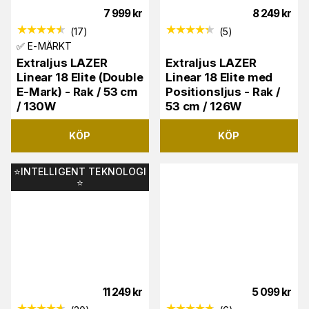
7 999
kr
8 249
kr
(
17
)
(
5
)
✅ E-MÄRKT
Extraljus LAZER
Extraljus LAZER
Linear 18 Elite (Double
Linear 18 Elite med
E-Mark) - Rak / 53 cm
Positionsljus - Rak /
/ 130W
53 cm / 126W
KÖP
KÖP
⭐️INTELLIGENT TEKNOLOGI
⭐️
11 249
kr
5 099
kr