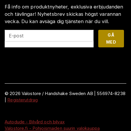
Få info om produktnyheter, exklusiva erbjudanden
och tävlingar! Nyhetsbrev skickas högst varannan
vecka. Du kan avsäga dig tjänsten när du vill.
GÅ
E-post
MED
©
2026
Valostore /
Handshake Sweden AB
|
556974-8238
|
Registerutdrag
Autodude - Bilvård och bilvax
Valostore.fi - Pohjoismaiden suurin valokauppa