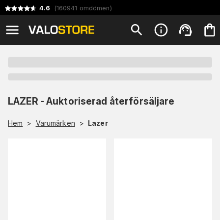
4.6
(
160941
omdömen
)
LAZER - Auktoriserad återförsäljare
Hem
>
Varumärken
>
Lazer