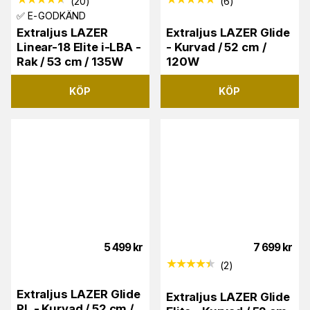
(
20
)
(
6
)
✅ E-GODKÄND
Extraljus LAZER
Extraljus LAZER Glide
Linear-18 Elite i-LBA -
- Kurvad / 52 cm /
Rak / 53 cm / 135W
120W
KÖP
KÖP
5 499
kr
7 699
kr
(
2
)
Extraljus LAZER Glide
Extraljus LAZER Glide
PL - Kurvad / 52 cm /