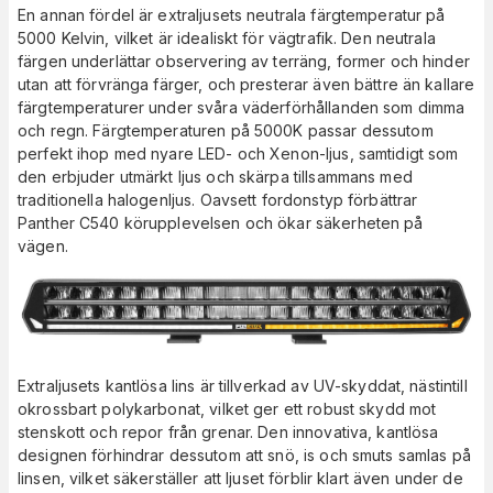
En annan fördel är extraljusets neutrala färgtemperatur på
5000 Kelvin, vilket är idealiskt för vägtrafik. Den neutrala
färgen underlättar observering av terräng, former och hinder
utan att förvränga färger, och presterar även bättre än kallare
färgtemperaturer under svåra väderförhållanden som dimma
och regn. Färgtemperaturen på 5000K passar dessutom
perfekt ihop med nyare LED- och Xenon-ljus, samtidigt som
den erbjuder utmärkt ljus och skärpa tillsammans med
traditionella halogenljus. Oavsett fordonstyp förbättrar
Panther C540 körupplevelsen och ökar säkerheten på
vägen.
Extraljusets kantlösa lins är tillverkad av UV-skyddat, nästintill
okrossbart polykarbonat, vilket ger ett robust skydd mot
stenskott och repor från grenar. Den innovativa, kantlösa
designen förhindrar dessutom att snö, is och smuts samlas på
linsen, vilket säkerställer att ljuset förblir klart även under de