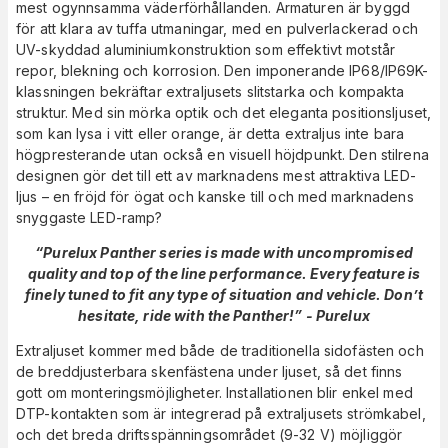
mest ogynnsamma väderförhållanden. Armaturen är byggd
för att klara av tuffa utmaningar, med en pulverlackerad och
UV-skyddad aluminiumkonstruktion som effektivt motstår
repor, blekning och korrosion. Den imponerande IP68/IP69K-
klassningen bekräftar extraljusets slitstarka och kompakta
struktur. Med sin mörka optik och det eleganta positionsljuset,
som kan lysa i vitt eller orange, är detta extraljus inte bara
högpresterande utan också en visuell höjdpunkt. Den stilrena
designen gör det till ett av marknadens mest attraktiva LED-
ljus – en fröjd för ögat och kanske till och med marknadens
snyggaste LED-ramp?
“Purelux Panther series is made with uncompromised
quality and top of the line performance. Every feature is
finely tuned to fit any type of situation and vehicle. Don’t
hesitate, ride with the Panther!” - Purelux
Extraljuset kommer med både de traditionella sidofästen och
de breddjusterbara skenfästena under ljuset, så det finns
gott om monteringsmöjligheter. Installationen blir enkel med
DTP-kontakten som är integrerad på extraljusets strömkabel,
och det breda driftsspänningsområdet (9-32 V) möjliggör