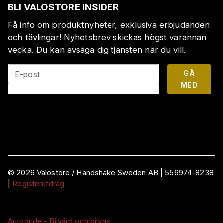
BLI VALOSTORE INSIDER
Få info om produktnyheter, exklusiva erbjudanden
och tävlingar! Nyhetsbrev skickas högst varannan
vecka. Du kan avsäga dig tjänsten när du vill.
GÅ
E-post
MED
©
2026
Valostore /
Handshake Sweden AB
|
556974-8238
|
Registerutdrag
Autodude - Bilvård och bilvax