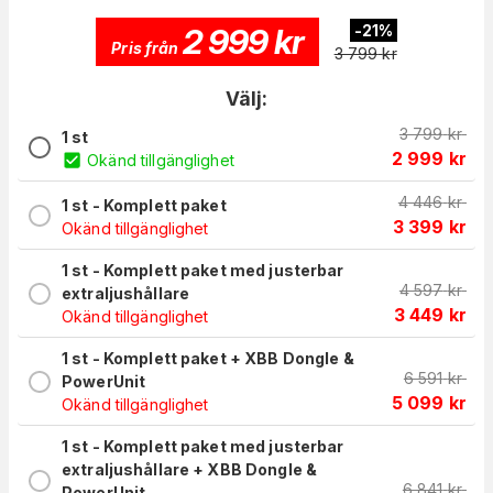
2 999
kr
-
21
%
Pris från
3 799
kr
Välj:
3 799
kr
1 st
2 999
kr
Okänd tillgänglighet
4 446
kr
1 st - Komplett paket
3 399
kr
Okänd tillgänglighet
1 st - Komplett paket med justerbar
4 597
kr
extraljushållare
3 449
kr
Okänd tillgänglighet
1 st - Komplett paket + XBB Dongle &
6 591
kr
PowerUnit
5 099
kr
Okänd tillgänglighet
1 st - Komplett paket med justerbar
extraljushållare + XBB Dongle &
6 841
kr
PowerUnit