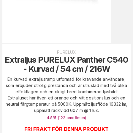
PURELUX
Extraljus PURELUX Panther C540
- Kurvad / 54 cm / 216W
En kurvad extraljusramp utformad för krävande användare,
som erbjuder otrolig prestanda och är utrustad med två olika
effektlägen och en riktigt bred kombinerad ljusbild!
Extraljuset har även ett orange och vitt positionsljus och en
neutral färgtemperatur på 5000K. Uppmätt ljusflöde 16332 lm,
uppmätt räckvidd 607 m @ 1 lux.
4.8
/5 (
122
omdömen
)
FRI FRAKT FÖR DENNA PRODUKT