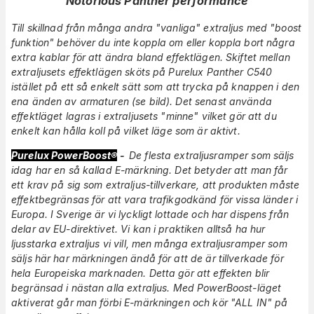
"Notorious Panther performance"
Till skillnad från många andra "vanliga" extraljus med "boost
funktion" behöver du inte koppla om eller koppla bort några
extra kablar för att ändra bland effektlägen. Skiftet mellan
extraljusets effektlägen sköts på Purelux Panther C540
istället på ett så enkelt sätt som att trycka på knappen i den
ena änden av armaturen (se bild). Det senast använda
effektläget lagras i extraljusets "minne" vilket gör att du
enkelt kan hålla koll på vilket läge som är aktivt.
Purelux PowerBoost®
-
De flesta extraljusramper som säljs
idag har en så kallad E-märkning. Det betyder att man får
ett krav på sig som extraljus-tillverkare, att produkten måste
effektbegränsas för att vara trafikgodkänd för vissa länder i
Europa. I Sverige är vi lyckligt lottade och har dispens från
delar av EU-direktivet. Vi kan i praktiken alltså ha hur
ljusstarka extraljus vi vill, men många extraljusramper som
säljs här har märkningen ändå för att de är tillverkade för
hela Europeiska marknaden. Detta gör att effekten blir
begränsad i nästan alla extraljus. Med PowerBoost-läget
aktiverat går man förbi E-märkningen och kör "ALL IN" på