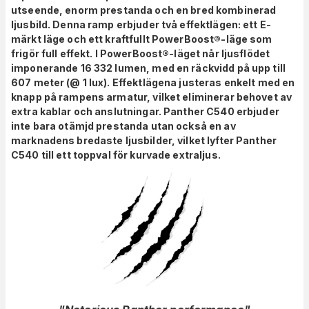
utseende, enorm prestanda och en bred kombinerad
ljusbild. Denna ramp erbjuder två effektlägen: ett E-
märkt läge och ett kraftfullt PowerBoost®-läge som
frigör full effekt. I PowerBoost®-läget når ljusflödet
imponerande 16 332 lumen, med en räckvidd på upp till
607 meter (@ 1 lux). Effektlägena justeras enkelt med en
knapp på rampens armatur, vilket eliminerar behovet av
extra kablar och anslutningar. Panther C540 erbjuder
inte bara otämjd prestanda utan också en av
marknadens bredaste ljusbilder, vilket lyfter Panther
C540 till ett toppval för kurvade extraljus.