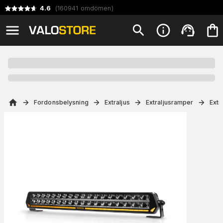
4.6
(
160941
omdömen
)
Fordonsbelysning
Extraljus
Extraljusramper
Extr