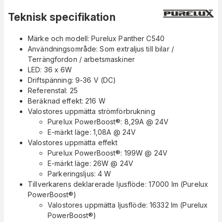
Teknisk specifikation
Märke och modell: Purelux Panther C540
Användningsområde: Som extraljus till bilar /
Terrängfordon / arbetsmaskiner
LED: 36 x 6W
Driftspänning: 9-36 V (DC)
Referenstal: 25
Beräknad effekt: 216 W
Valostores uppmätta strömförbrukning
Purelux PowerBoost®: 8,29A @ 24V
E-märkt läge: 1,08A @ 24V
Valostores uppmätta effekt
Purelux PowerBoost®: 199W @ 24V
E-märkt läge: 26W @ 24V
Parkeringsljus: 4 W
Tillverkarens deklarerade ljusflöde: 17000 lm (Purelux
PowerBoost®)
Valostores uppmätta ljusflöde: 16332 lm (Purelux
PowerBoost®)