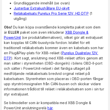
Grundläggande innehåll (se ovan)
Justerbar Extraljushållare EU-skylt
Reläkabelsats Purelux Pro Serie 12V, HD DTP
(1
utgång)
Obs!
Du kan köpa ovanstående kompletta paket som dem
är
ELLER
paket som även inkluderar
XBB Dongle &
PowerUnit
(se produktalternativen), vilket gör att extraljuset
kan kopplas till CAN-busstyrda fordon. Istället för ett
traditionell reläkabelsats kommer även en kabelsats som har
en Plug&Play-plats för XBB-reläet (
Purelux Dualrelay 12V,
DTP
). Kort sagt, anslutning med XBB-reläet utförs genom att
man sätter i styrenheten (OBD-dongeln) i bilens OBD-II-port
och sätter i PowerUnit-reläet i det färdiga uttaget på
medföljande reläkabelsats bredvid orginal reläet på
kabelsatsen. Styrenheten som placeras i OBD-porten fångar
upp styrströmssignalen från CAN-busen och skickar vidare
informationen trådlöst till reläet i reläkabelsatsen som i sin tur
styr extraljuset.
Se bilmodeller som är kompatibla med XBB Dongle &
PowerUnit anslutningsrelä
här
.