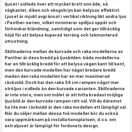
ljuset i sidleds över ett mycket brett område, så
vägkanter, diken och skogsbryn kan belysas effektivt.
Ljuset är mjukt avgränsat i vertikal riktning likt andra ljus
i Panther-serien, vilket minimerar spilljus uppåt och
förhindrar bländning, samtidigt som det ger tillräcklig
höjd för att belysa kuperad terräng och takmonterad
utrustning.
Skillnaderna mellan de kurvade och raka modellerna av
Panther är dess bredd på ljusbilden: båda modellerna
har en tillräcklig bredd för att belysa vägen kant till kant,
men den kurvade modellen har något bredare bredd
medan den raka modellen har en mer maximerad
räckvidd. Dock har den raka 54 cm rampen något mer
ströljus i sidleds än den kurvade varianten. Skillnaderna
är inte stora, men om målet är att hitta bredast möjliga
ljusbild är den kurvade rampen rätt val. Vill du däremot
ha lite mer räckvidd är den raka modellen ett lämpligt val.
När du väljer mellan dessa två modeller bör du också
vara uppmärksam på installationsplatsen, d.v.s. om
extraljuset är lämpligt för fordonets design.