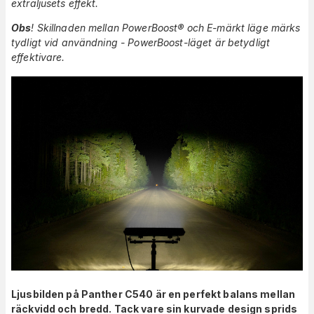
extraljusets effekt.
Obs
! Skillnaden mellan PowerBoost® och E-märkt läge märks
tydligt vid användning - PowerBoost-läget är betydligt
effektivare.
Ljusbilden på Panther C540 är en perfekt balans mellan
räckvidd och bredd. Tack vare sin kurvade design sprids