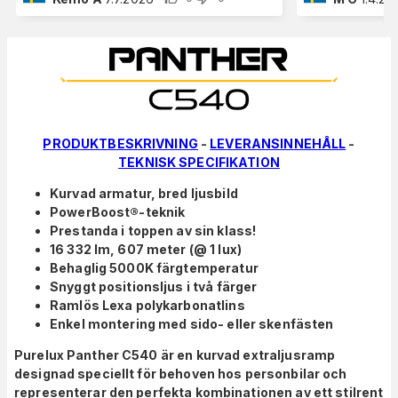
PRODUKTBESKRIVNING
-
LEVERANSINNEHÅLL
-
TEKNISK SPECIFIKATION
Kurvad armatur, bred ljusbild
PowerBoost®-teknik
Prestanda i toppen av sin klass!
16 332 lm, 607 meter (@ 1 lux)
Behaglig 5000K färgtemperatur
Snyggt positionsljus i två färger
Ramlös Lexa polykarbonatlins
Enkel montering med sido- eller skenfästen
Purelux Panther C540 är en kurvad extraljusramp
designad speciellt för behoven hos personbilar och
representerar den perfekta kombinationen av ett stilrent