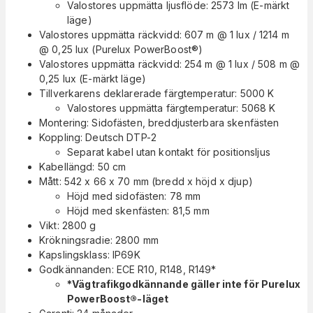
Valostores uppmätta ljusflöde: 2573 lm (E-märkt
läge)
Valostores uppmätta räckvidd: 607 m @ 1 lux / 1214 m
@ 0,25 lux (Purelux PowerBoost®)
Valostores uppmätta räckvidd: 254 m @ 1 lux / 508 m @
0,25 lux (E-märkt läge)
Tillverkarens deklarerade färgtemperatur: 5000 K
Valostores uppmätta färgtemperatur: 5068 K
Montering: Sidofästen, breddjusterbara skenfästen
Koppling: Deutsch DTP-2
Separat kabel utan kontakt för positionsljus
Kabellängd: 50 cm
Mått: 542 x 66 x 70 mm (bredd x höjd x djup)
Höjd med sidofästen: 78 mm
Höjd med skenfästen: 81,5 mm
Vikt: 2800 g
Krökningsradie: 2800 mm
Kapslingsklass: IP69K
Godkännanden: ECE R10, R148, R149*
*Vägtrafikgodkännande gäller inte för Purelux
PowerBoost®-läget