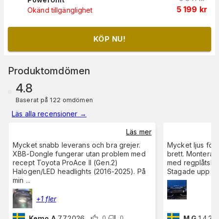
5 199
kr
Okänd tillgänglighet
KÖP NU!
Produktomdömen
4.8
Baserat på 122 omdömen
Läs alla recensioner
→
Läs mer
Mycket snabb leverans och bra grejer.
Mycket ljus för
XBB-Dongle fungerar utan problem med
brett. Montera
recept Toyota ProAce II (Gen.2)
med regplåtshål
Halogen/LED headlights (2016-2025). På
Stagade upp för
min
...
+1 fler
Kemo A
7.7.2026
M G
1.4.20
0
0