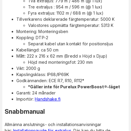
Två extraljus: 779 m / 486 m (@ 1 lux)
Tre extraljus : 954 m / 596 m (@ 1 lux)
Fyra extraljus: 1102 m / 688 m (@ 1 lux)
Tillverkarens deklarerade färgtemperatur: 5000 K
Valostores uppmätta färgtemperatur: 5313 K
Montering: Monteringsben
Koppling: DTP-2
Separat kabel utan kontakt för positionsljus
Kabellängd: ca 50 cm
Mått: 222 x 216 x 62 mm (Bredd x Höjd x Djup)
Höjd med monteringsfot: 230 mm
Vikt: 2000 g
Kapslingsklass: IP68/IP69K
Godkännanden: ECE R7, R10, R112*
*Gäller inte för Purelux PowerBoost®-läget
Garanti: 24 månader
Importör:
Handshake.fi
Snabbmanual
Allmänna anslutnings- och installationsanvisningar
här:
Installationsguide för extraljus
. Där kan du hitta de