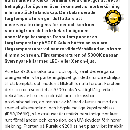
utmanande nordiska förhållandena vilket gör att det är
behagligt för ögonen även i exempelvis mörkerkörning
eller snötäckta landskap. Den
balanserade
färgtemperaturen gör det lättare att
observera terrängens former och konturer
samtidigt som det inte belastar ögonen
under långa körningar. Dessutom passar en
färgtemperatur på 5000 Kelvin bättre än svalare
färgtemperaturer vid sämre väderförhållanden, såsom
dimma och regn.
Färgtemperaturen på 5000K passar
även nyare bilar med LED- eller Xenon-ljus.
Purelux 9200s mörka profil och optik, samt det eleganta
orangea eller vita parkeringsljuset gör detta runda extraljus
till ett komplett och modernt tillskott för alla fordon. Förutom
det stilrena utseendet är 9200 också väldigt tålig, vilket
bekräftas av t.ex. en praktiskt taget okrossbar
polykarbonatlins, en armatur av hållbart aluminium med en
speciell ytbehandling, och högsta möjliga kapslingsklass
(IP68/IP69K), så extraljuset är utmärkt beständigt mot året
runt förhållanden och korrosion, och UV-skyddet förhindrar
blekning. Fronten på Purelux 9200 är helt platt vilket innebär