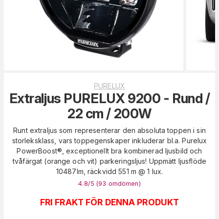
PURELUX
Extraljus PURELUX 9200 - Rund /
22 cm / 200W
Runt extraljus som representerar den absoluta toppen i sin
storleksklass, vars toppegenskaper inkluderar bl.a. Purelux
PowerBoost®, exceptionellt bra kombinerad ljusbild och
tvåfärgat (orange och vit) parkeringsljus! Uppmätt ljusflöde
10487lm, räckvidd 551 m @ 1 lux.
4.8
/5 (
93
omdömen
)
FRI FRAKT FÖR DENNA PRODUKT