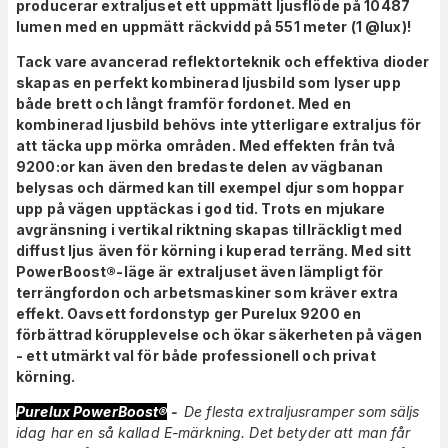
producerar extraljuset ett uppmätt ljusflöde på 10487
lumen med en uppmätt räckvidd på 551 meter (1 @lux)!
Tack vare avancerad reflektorteknik och effektiva dioder
skapas en perfekt kombinerad ljusbild som lyser upp
både brett och långt framför fordonet. Med en
kombinerad ljusbild behövs inte ytterligare extraljus för
att täcka upp mörka områden. Med effekten från två
9200:or kan även den bredaste delen av vägbanan
belysas och därmed kan till exempel djur som hoppar
upp på vägen upptäckas i god tid. Trots en mjukare
avgränsning i vertikal riktning skapas tillräckligt med
diffust ljus även för körning i kuperad terräng.
Med sitt
PowerBoost®-läge är extraljuset
även
lämpligt för
terrängfordon och arbetsmaskiner som kräver extra
effekt. Oavsett fordonstyp ger
Purelux 9200
en
förbättrad körupplevelse och ökar säkerheten på vägen
- ett utmärkt val för både professionell och privat
körning.
Purelux PowerBoost®
-
De flesta extraljusramper som säljs
idag har en så kallad E-märkning. Det betyder att man får