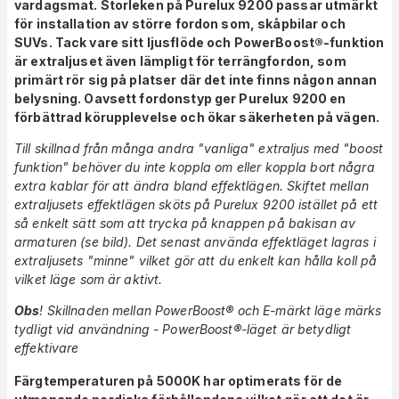
vardagsmat. Storleken på Purelux 9200 passar utmärkt
för installation av större fordon som, skåpbilar och
SUVs. Tack vare sitt ljusflöde och PowerBoost®-funktion
är extraljuset även lämpligt för terrängfordon, som
primärt rör sig på platser där det inte finns någon annan
belysning.
Oavsett fordonstyp ger Purelux 9200 en
förbättrad körupplevelse och ökar säkerheten på vägen.
Till skillnad från många andra "vanliga" extraljus med "boost
funktion" behöver du inte koppla om eller koppla bort några
extra kablar för att ändra bland effektlägen. Skiftet mellan
extraljusets effektlägen sköts på Purelux 9200 istället på ett
så enkelt sätt som att trycka på knappen på bakisan av
armaturen (se bild). Det senast använda effektläget lagras i
extraljusets "minne" vilket gör att du enkelt kan hålla koll på
vilket läge som är aktivt.
Obs
! Skillnaden mellan PowerBoost® och E-märkt läge märks
tydligt vid användning - PowerBoost®-läget är betydligt
effektivare
Färgtemperaturen på 5000K har optimerats för de