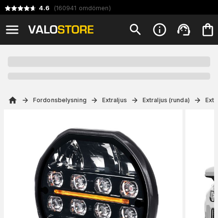
4.6
(
160941
omdömen
)
Fordonsbelysning
Extraljus
Extraljus (runda)
Extr