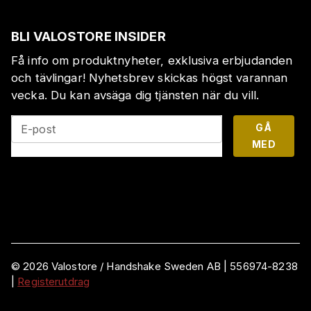
BLI VALOSTORE INSIDER
Få info om produktnyheter, exklusiva erbjudanden
och tävlingar! Nyhetsbrev skickas högst varannan
vecka. Du kan avsäga dig tjänsten när du vill.
GÅ
E-post
MED
©
2026
Valostore /
Handshake Sweden AB
|
556974-8238
|
Registerutdrag