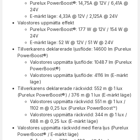
Purelux PowerBoost®: 14,75A @ 12V / 6,41A @
24V
E-märkt läge: 4,33A @ 12V / 2,125A @ 24V
Valostores uppmätta effekt
Purelux PowerBoost®: 177 W @ 12V / 154 W @
24V
E-märkt läge: 52 W @ 12V / 51 W @ 24V
Tillverkarens deklarerade ljusflöde: 14600 lm (Purelux
PowerBoost®)
Valostores uppmätta ljusflöde: 10487 lm (Purelux
PowerBoost®)
Valostores uppmätta ljusflöde: 4116 lm (E-märkt
läge)
Tillverkarens deklarerade räckvidd: 552 m @ 1 lux
(Purelux PowerBoost®) / 376 m @ 1 lux (E-märkt läge)
Valostores uppmätta räckvidd: 551 m @ 1 lux /
1102 m @ 0,25 lux (Purelux PowerBoost™)
Valostores uppmätta räckvidd: 344 m @ 1 lux /
688 m @ 0,25 lux (E-märkt läge)
Valostores uppmätta räckvidd med flera ljus (Purelux
PowerBoost® / E-märkt läge)