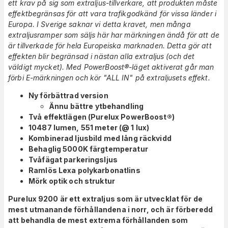
ett krav på sig som extraljus-tillverkare, att produkten måste
effektbegränsas för att vara trafikgodkänd för vissa länder i
Europa. I Sverige saknar vi detta kravet, men många
extraljusramper som säljs här har märkningen ändå för att de
är tillverkade för hela Europeiska marknaden. Detta gör att
effekten blir begränsad i nästan alla extraljus (och det
väldigt mycket). Med PowerBoost®-läget aktiverat går man
förbi E-märkningen och kör "ALL IN" på extraljusets effekt.
Ny förbättrad version
Ännu bättre ytbehandling
Två effektlägen (Purelux PowerBoost®)
10487 lumen, 551 meter (@ 1 lux)
Kombinerad ljusbild med lång räckvidd
Behaglig 5000K färgtemperatur
Tvåfägat parkeringsljus
Ramlös Lexa polykarbonatlins
Mörk optik och struktur
Purelux 9200 är ett extraljus som är utvecklat för de
mest utmanande förhållandena i norr, och är förberedd
att behandla de mest extrema förhållanden som