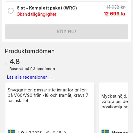
14 038
kr
6 st - Komplett paket (WRC)
12 699
kr
Okänd tillgänglighet
KÖP NU!
Produktomdömen
4.8
Baserat på 93 omdömen
Läs alla recensioner
→
Snygga men passar inte innanför grillen
på V60/V90 från -18 och framåt, krävs 7
Mycket nöjd. Fu
tum istället
va bra om det va
positionsljusen
L Ö
4.2.2025
Marcus E
0
0