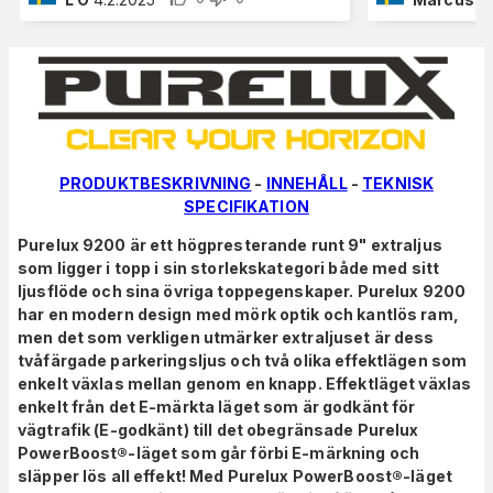
PRODUKTBESKRIVNING
-
INNEHÅLL
-
TEKNISK
SPECIFIKATION
Purelux 9200 är ett högpresterande runt 9" extraljus
som ligger i topp i sin storlekskategori både med sitt
ljusflöde och sina övriga toppegenskaper.
Purelux 9200
har en modern design med mörk optik och kantlös ram,
men det som verkligen utmärker extraljuset är dess
tvåfärgade parkeringsljus och två olika effektlägen som
enkelt växlas mellan genom en knapp. Effektläget växlas
enkelt från det E-märkta läget som är godkänt för
vägtrafik (E-godkänt) till det obegränsade Purelux
PowerBoost®-läget som går förbi E-märkning och
släpper lös all effekt! Med Purelux PowerBoost®-läget