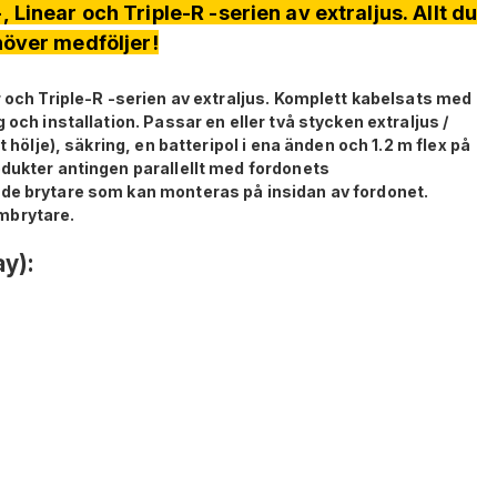
, Linear och Triple-R -serien av extraljus. Allt du
över medföljer!
r och Triple-R -serien av extraljus. Komplett kabelsats med
 och installation. Passar en eller två stycken extraljus /
t hölje), säkring, en batteripol i ena änden och 1.2 m flex på
odukter antingen parallellt med fordonets
nde brytare som kan monteras på insidan av fordonet.
mbrytare.
ay):