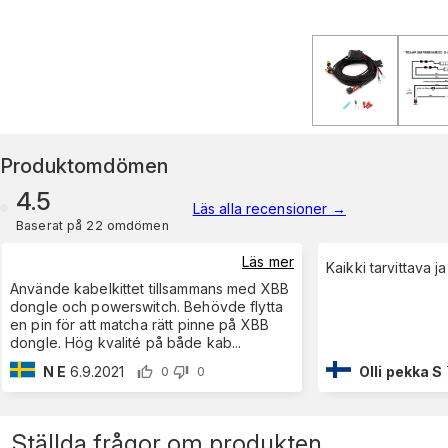
Produktomdömen
4.5
Läs alla recensioner
→
Baserat på 22 omdömen
Läs mer
Kaikki tarvittava j
Använde kabelkittet tillsammans med XBB
dongle och powerswitch. Behövde flytta
en pin för att matcha rätt pinne på XBB
dongle. Hög kvalité på både kab
...
N E
6.9.2021
Olli pekka S
0
0
Ställda frågor om produkten