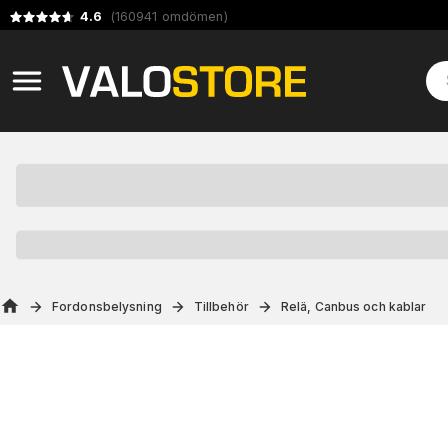
4.6
(
160941
omdömen
)
Fordonsbelysning
Tillbehör
Relä, Canbus och kablar