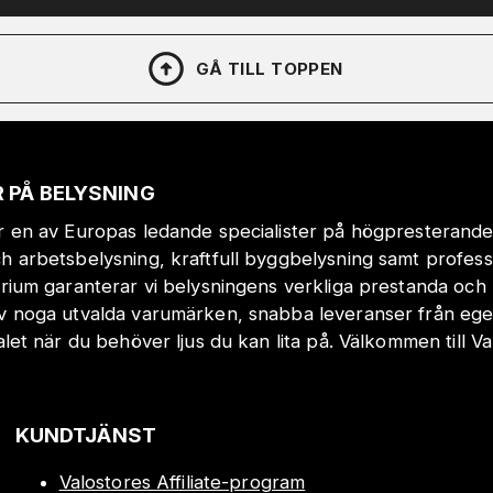
GÅ TILL TOPPEN
 PÅ BELYSNING
r en av Europas ledande specialister på högpresterande
h arbetsbelysning, kraftfull byggbelysning samt profes
orium garanterar vi belysningens verkliga prestanda och 
v noga utvalda varumärken, snabba leveranser från eget
valet när du behöver ljus du kan lita på. Välkommen till Va
KUNDTJÄNST
Valostores Affiliate-program