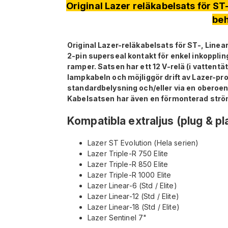
Original Lazer reläkabelsats för ST-
beh
Original Lazer-reläkabelsats för ST-, Linea
2-pin superseal kontakt för enkel inkoppling
ramper. Satsen har ett 12 V-relä (i vattentät
lampkabeln och möjliggör drift av Lazer-pr
standardbelysning och/eller via en oberoe
Kabelsatsen har även en förmonterad strö
Kompatibla extraljus (plug & pl
Lazer ST Evolution (Hela serien)
Lazer Triple-R 750 Elite
Lazer Triple-R 850 Elite
Lazer Triple-R 1000 Elite
Lazer Linear-6 (Std / Elite)
Lazer Linear-12 (Std / Elite)
Lazer Linear-18 (Std / Elite)
Lazer Sentinel 7"