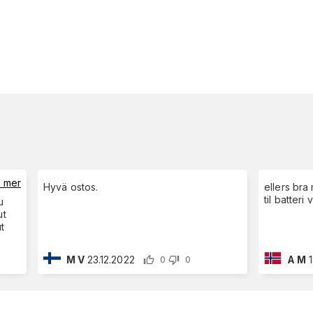
s mer
Hyvä ostos.
ellers bra
til batteri 
u
ut
ut
M V
23.12.2022
A M
0
0