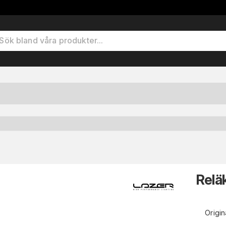
Relä
Origin