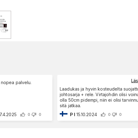
Lä
a nopea palvelu.
Laadukas ja hyvin kosteudelta suojatt
johtosarja + rele. Virtajohdin olisi voin
olla 50cm pidempi, niin ei olisi tarvinn
sitä jatkaa.
7.4.2025
P I
15.10.2024
0
0
0
0