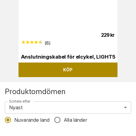
229
kr
(
6
)
Anslutningskabel för elcykel, LIGHT5
KÖP
Produktomdömen
Sortera efter
Nyast
Nuvarande land
Alla länder