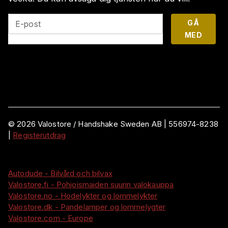
GÅ
E-post
MED
©
2026
Valostore /
Handshake Sweden AB
|
556974-8238
|
Registerutdrag
Autodude - Bilvård och bilvax
Valostore.fi - Pohjoismaiden suurin valokauppa
Valostore.no - Hodelykter og lommelykter
Valostore.dk - Pandelamper og lommelygter
Valostore.com - Europe