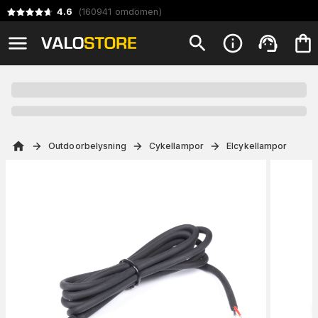
4.6
(
160941
omdömen
)
Outdoorbelysning
Cykellampor
Elcykellampor