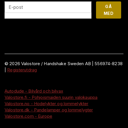
GÅ
E-post
MED
©
2026
Valostore /
Handshake Sweden AB
|
556974-8238
|
Registerutdrag
Autodude - Bilvård och bilvax
Valostore.fi - Pohjoismaiden suurin valokauppa
Valostore.no - Hodelykter og lommelykter
Valostore.dk - Pandelamper og lommelygter
Valostore.com - Europe