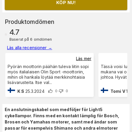
KÖP NU!
Produktomdömen
4.7
Baserat på 6 omdömen
Läs alla recensioner
→
Läs mer
Pyörän moottorin päähän tuleva liitin sopi
Tässä voisi luk
myös italialaisen Olin Sport -moottoriin,
mukana vai oste
mihin oli hankala löytää merkkinohtaisia
johtoa. Hyvät johd
lisävarusteita. Itse val
...
K S
25.3.2024
Tomi V
10.
0
0
En anslutningskabel som medföljer för Light5
cykellampor. Finns med en kontakt lämplig för Bosch,
Brosen och Yamahas motorer, samt med ändar som
passar för exempelvis Shimano och andra elmotorer