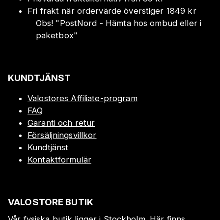
Fri frakt när ordervärde överstiger 1849 kr
Obs!
"
PostNord - Hämta hos ombud eller i
paketbox
"
KUNDTJÄNST
Valostores Affiliate-program
FAQ
Garanti och retur
Försäljningsvillkor
Kundtjänst
Kontaktformulär
VALOSTORE BUTIK
Vår fysiska butik ligger i Stockholm. Här finns