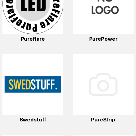
Pureflare
PurePower
Swedstuff
PureStrip