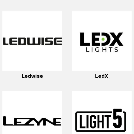
Ledwise
LedX