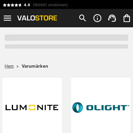
4.6
(
160941
omdömen
)
Hem
>
Varumärken