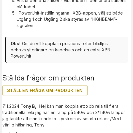
Anslut den ena satsens vita kabel till den andra satsens
blå kabel
I PowerUnit-inställningarna i XBB-appen, välj att både
Utgång 1 och Utgång 2 ska styras av “HIGHBEAM”-
signalen
Obs!
Om du vill koppla in positions- eller blixtljus
behövs ytterligare en kabelsats och en extra XBB
PowerUnit
Ställda frågor om produkten
STÄLL EN FRÅGA OM PRODUKTEN
7.11.2024
Tony B
,
Hej kan man koppla ett xbb relä till flera
traditionella relä jag har en ramp på 540w och 3*140w lampor
jag tänkte att man kunde ta styrström av smarta reläer /Med
vänlig hälsning, Tony