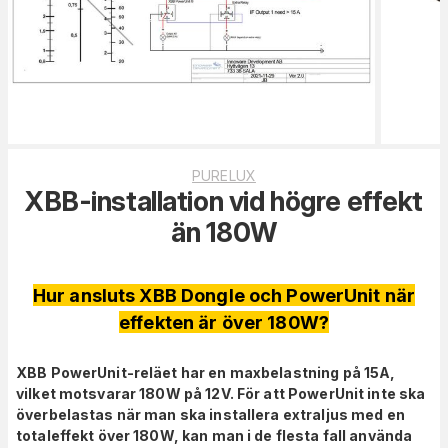
PURELUX
XBB-installation vid högre effekt
än 180W
Hur ansluts XBB Dongle och PowerUnit när
effekten är över 180W?
XBB PowerUnit-reläet har en maxbelastning på 15A,
vilket motsvarar 180W på 12V. För att PowerUnit inte ska
överbelastas när man ska installera extraljus med en
totaleffekt över 180W, kan man i de flesta fall använda