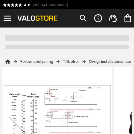
4.6
(
160941
omdömen
)
Fordonsbelysning
Tillbehör
Övrigt installationsmateri