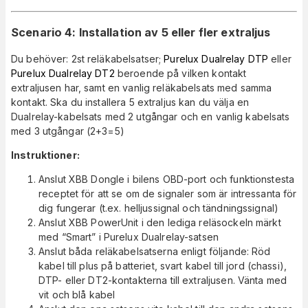
Scenario 4: Installation av 5 eller fler extraljus
Du behöver: 2st reläkabelsatser;
Purelux Dualrelay DTP
eller
Purelux Dualrelay DT2
beroende på vilken kontakt
extraljusen har, samt en vanlig reläkabelsats med samma
kontakt. Ska du installera 5 extraljus kan du välja en
Dualrelay-kabelsats med 2 utgångar och en vanlig kabelsats
med 3 utgångar (2+3=5)
Instruktioner:
Anslut XBB Dongle i bilens OBD-port och funktionstesta
receptet för att se om de signaler som är intressanta för
dig fungerar (t.ex. helljussignal och tändningssignal)
Anslut XBB PowerUnit i den lediga reläsockeln märkt
med “Smart” i Purelux Dualrelay-satsen
Anslut båda reläkabelsatserna enligt följande: Röd
kabel till plus på batteriet, svart kabel till jord (chassi),
DTP- eller DT2-kontakterna till extraljusen. Vänta med
vit och blå kabel