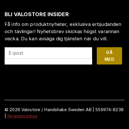
BLI VALOSTORE INSIDER
Få info om produktnyheter, exklusiva erbjudanden
och tävlingar! Nyhetsbrev skickas högst varannan
vecka. Du kan avsäga dig tjänsten när du vill.
GÅ
E-post
MED
©
2026
Valostore /
Handshake Sweden AB
|
556974-8238
|
Registerutdrag