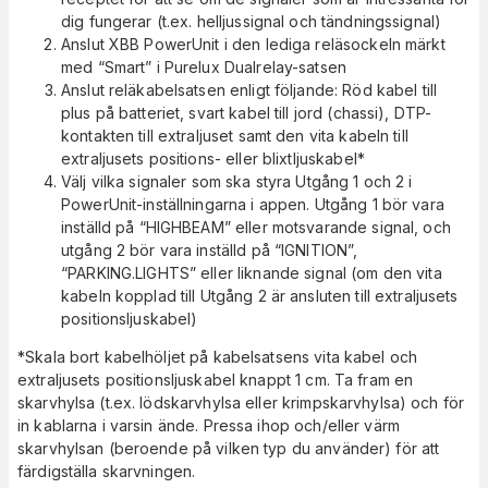
dig fungerar (t.ex. helljussignal och tändningssignal)
Anslut XBB PowerUnit i den lediga reläsockeln märkt
med “Smart” i Purelux Dualrelay-satsen
Anslut reläkabelsatsen enligt följande: Röd kabel till
plus på batteriet, svart kabel till jord (chassi), DTP-
kontakten till extraljuset samt den vita kabeln till
extraljusets positions- eller blixtljuskabel*
Välj vilka signaler som ska styra Utgång 1 och 2 i
PowerUnit-inställningarna i appen. Utgång 1 bör vara
inställd på “HIGHBEAM” eller motsvarande signal, och
utgång 2 bör vara inställd på “IGNITION”,
“PARKING.LIGHTS” eller liknande signal (om den vita
kabeln kopplad till Utgång 2 är ansluten till extraljusets
positionsljuskabel)
*Skala bort kabelhöljet på kabelsatsens vita kabel och
extraljusets positionsljuskabel knappt 1 cm. Ta fram en
skarvhylsa (t.ex. lödskarvhylsa eller krimpskarvhylsa) och för
in kablarna i varsin ände. Pressa ihop och/eller värm
skarvhylsan (beroende på vilken typ du använder) för att
färdigställa skarvningen.