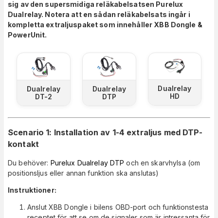
sig av den supersmidiga reläkabelsatsen Purelux
Dualrelay. Notera att en sådan reläkabelsats ingår i
kompletta extraljuspaket som innehåller XBB Dongle &
PowerUnit.
Dualrelay
Dualrelay
Dualrelay
HD
DT-2
DTP
Scenario 1: Installation av 1-4 extraljus med DTP-
kontakt
Du behöver:
Purelux Dualrelay DTP
och en skarvhylsa (om
positionsljus eller annan funktion ska anslutas)
Instruktioner:
Anslut XBB Dongle i bilens OBD-port och funktionstesta
receptet för att se om de signaler som är intressanta för