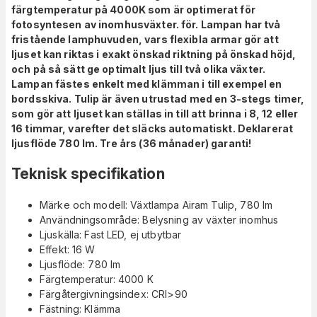
färgtemperatur på
4000K som är optimerat för
fotosyntesen av inomhusväxter. för. Lampan har två
fristående lamphuvuden, vars flexibla armar gör att
ljuset kan riktas i exakt önskad riktning på önskad höjd,
och på så sätt ge optimalt ljus till två olika växter.
Lampan fästes enkelt med klämman i till exempel en
bordsskiva. Tulip är även utrustad med en 3-stegs timer,
som gör att ljuset kan ställas in till att brinna i 8, 12 eller
16 timmar, varefter det släcks automatiskt. Deklarerat
ljusflöde 780 lm. Tre års (36 månader) garanti!
Teknisk specifikation
Märke och modell: Växtlampa Airam Tulip, 780 lm
Användningsområde: Belysning av växter inomhus
Ljuskälla: Fast LED, ej utbytbar
Effekt: 16 W
Ljusflöde: 780 lm
Färgtemperatur: 4000 K
Färgåtergivningsindex: CRI>90
Fästning: Klämma