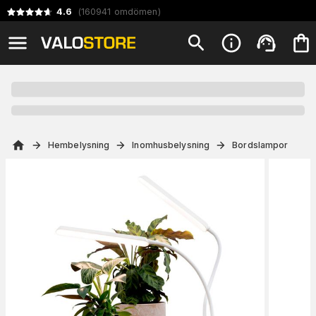
4.6
(
160941
omdömen
)
Hembelysning
Inomhusbelysning
Bordslampor