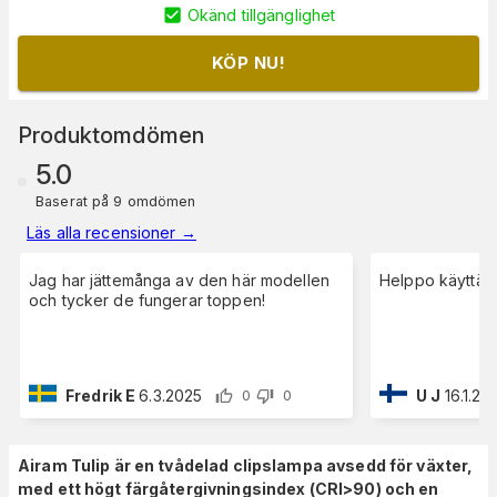
Okänd tillgänglighet
KÖP NU!
Produktomdömen
5.0
Baserat på 9 omdömen
Läs alla recensioner
→
Jag har jättemånga av den här modellen
Helppo käyttää, 
och tycker de fungerar toppen!
Fredrik E
6.3.2025
U J
16.1.20
0
0
Airam Tulip är en tvådelad clipslampa avsedd för växter,
med ett
högt färgåtergivningsindex (CRI>90) och en