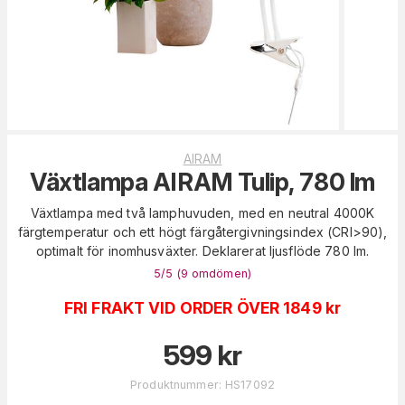
AIRAM
Växtlampa AIRAM Tulip, 780 lm
Växtlampa med två lamphuvuden, med en neutral 4000K
färgtemperatur och ett högt färgåtergivningsindex (CRI>90),
optimalt för inomhusväxter. Deklarerat ljusflöde 780 lm.
5
/5 (
9
omdömen
)
FRI FRAKT VID ORDER ÖVER 1849 kr
599
kr
Produktnummer
:
HS17092