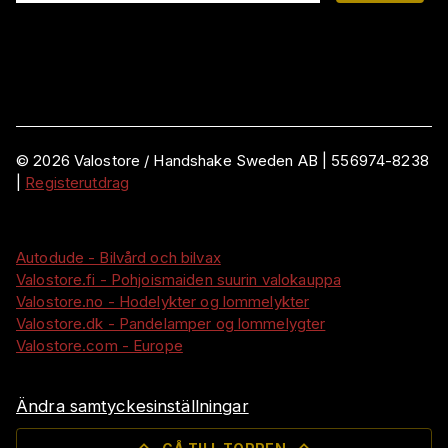
©
2026
Valostore /
Handshake Sweden AB
|
556974-8238
|
Registerutdrag
Autodude - Bilvård och bilvax
Valostore.fi - Pohjoismaiden suurin valokauppa
Valostore.no - Hodelykter og lommelykter
Valostore.dk - Pandelamper og lommelygter
Valostore.com - Europe
Ändra samtyckesinställningar