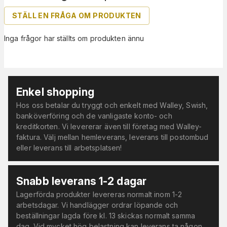
STÄLL EN FRÅGA OM PRODUKTEN
Inga frågor har ställts om produkten ännu
Enkel shopping
Hos oss betalar du tryggt och enkelt med Walley, Swish,
banköverföring och de vanligaste konto- och
kreditkorten. Vi levererar även till företag med Walley-
faktura. Välj mellan hemleverans, leverans till postombud
eller leverans till arbetsplatsen!
Snabb leverans 1-2 dagar
Lagerförda produkter levereras normalt inom 1-2
arbetsdagar. Vi handlägger ordrar löpande och
beställningar lagda före kl. 13 skickas normalt samma
dag. Vid mycket hög belastning kan leverans ta någon