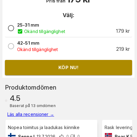
Pris från
Välj:
25-31 mm
179
kr
Okänd tillgänglighet
42-51 mm
219
kr
Okänd tillgänglighet
KÖP NU!
Produktomdömen
4.5
Baserat på 13 omdömen
Läs alla recensioner
→
Nopea toimitus ja laadukas kiinnike
Rask levering, 
Seppo L
13.7.2026
Roar K
5.5
0
0