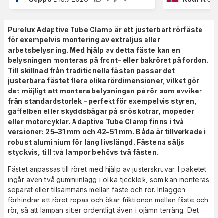
Purelux Adaptive Tube Clamp är ett justerbart rörfäste
för exempelvis montering av extraljus eller
arbetsbelysning. Med hjälp av detta fäste kan en
belysningen monteras på front- eller bakröret på fordon.
Till skillnad från traditionella fästen passar det
justerbara fästet flera olika rördimensioner, vilket gör
det möjligt att montera belysningen på rör som avviker
från standardstorlek – perfekt för exempelvis styren,
gaffelben eller skyddsbågar på snöskotrar, mopeder
eller motorcyklar. Adaptive Tube Clamp finns i två
versioner: 25–31 mm och 42–51 mm. Båda är tillverkade i
robust aluminium för lång livslängd. Fästena säljs
styckvis, till två lampor behövs två fästen.
Fästet anpassas till röret med hjälp av justerskruvar. I paketet
ingår även två gummiinlägg i olika tjocklek, som kan monteras
separat eller tillsammans mellan fäste och rör. Inläggen
förhindrar att röret repas och ökar friktionen mellan fäste och
rör, så att lampan sitter ordentligt även i ojämn terräng. Det