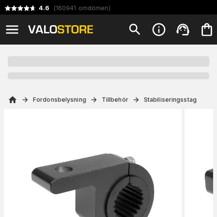
4.6
(
160941
omdömen
)
Fordonsbelysning
Tillbehör
Stabiliseringsstag