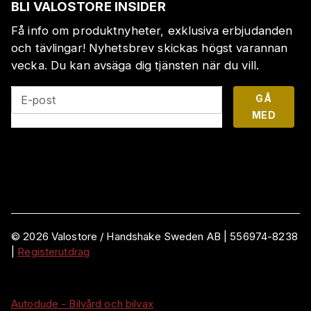
BLI VALOSTORE INSIDER
Få info om produktnyheter, exklusiva erbjudanden
och tävlingar! Nyhetsbrev skickas högst varannan
vecka. Du kan avsäga dig tjänsten när du vill.
GÅ
E-post
MED
©
2026
Valostore /
Handshake Sweden AB
|
556974-8238
|
Registerutdrag
Autodude - Bilvård och bilvax