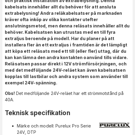
och praktisk installation av extrabelysning. Denna
kabelsats innehåller allt du behöver för att ansluta
extrabelysning! Andra reläkabelsatser på marknaden
kräver ofta inköp av olika kontakter utefter
anslutningsmetod, men denna reläsats innehåller allt du
behöver. Kabelsatsen kan utrustas med en till fyra
extraljus beroende på modell. Har du planer på att
installera fler än ett extraljus i framtiden är det lämpligt
att köpa ett reläsats med ett till (eller fler) uttag, där du
kan kan lämna den andra kontakten oanvänd tills vidare.
Reläsatsen passar direkt i 12V strömförsörjningen, och
med det medföljande 24V-reläet kan även kabelsatsen
kopplas till lastbilar och andra system som använder till
exempel 24V-spänning.
Obs!
Det medföljande 24V-reläet har ett strömmotstånd på
40A.
Teknisk specifikation
Märke och modell: Purelux Pro Serie
24V, DTP