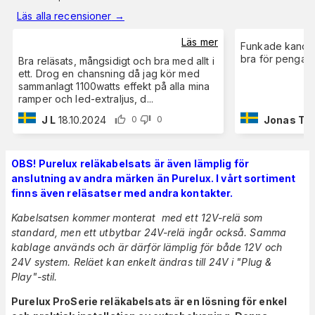
Läs alla recensioner
→
Läs mer
Funkade kanon, 
bra för pengarn
Bra reläsats, mångsidigt och bra med allt i
ett. Drog en chansning då jag kör med
sammanlagt 1100watts effekt på alla mina
ramper och led-extraljus, d
...
J L
18.10.2024
Jonas T
7
0
0
OBS! Purelux reläkabelsats är även lämplig för
anslutning av andra märken än Purelux. I vårt sortiment
finns även reläsatser med andra kontakter.
Kabelsatsen kommer monterat med ett 12V-relä som
standard, men ett utbytbar 24V-relä ingår också. Samma
kablage används och är därför lämplig för både 12V och
24V system. Reläet kan enkelt ändras till 24V i "Plug &
Play"-stil.
Purelux ProSerie reläkabelsats är en lösning för enkel