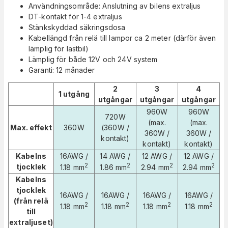
Användningsområde: Anslutning av bilens extraljus
DT-kontakt för 1-4 extraljus
Stänkskyddad säkringsdosa
Kabellängd från relä till lampor ca 2 meter (därför även
lämplig för lastbil)
Lämplig för både 12V och 24V system
Garanti: 12 månader
2
3
4
1 utgång
utgångar
utgångar
utgångar
960W
960W
720W
(max.
(max.
Max. effekt
360W
(360W /
360W /
360W /
kontakt)
kontakt)
kontakt)
Kabelns
16AWG /
14 AWG /
12 AWG /
12 AWG /
2
2
2
2
tjocklek
1.18 mm
1.86 mm
2.94 mm
2.94 mm
Kabelns
tjocklek
16AWG /
16AWG /
16AWG /
16AWG /
(från relä
2
2
2
2
1.18 mm
1.18 mm
1.18 mm
1.18 mm
till
extraljuset)