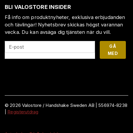
BLI VALOSTORE INSIDER
Få info om produktnyheter, exklusiva erbjudanden
och tävlingar! Nyhetsbrev skickas högst varannan
vecka. Du kan avsäga dig tjänsten när du vill.
GÅ
E-post
MED
©
2026
Valostore /
Handshake Sweden AB
|
556974-8238
|
Registerutdrag