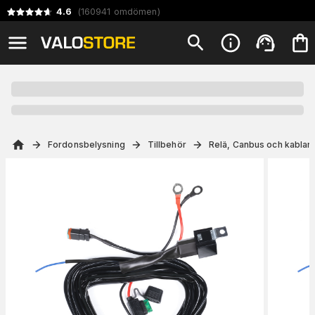
4.6
(
160941
omdömen
)
Fordonsbelysning
Tillbehör
Relä, Canbus och kablar