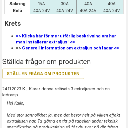
Säkring
15A
30A
40A
40A
Relä
40A 24V
40A 24V
40A 24V
40A 24V
Krets
=> Klicka här för mer utförlig beskrivning om hur
man installerar extraljus! <=
=>
Generell information om extraljus och lagar
<=
Ställda frågor om produkten
STÄLL EN FRÅGA OM PRODUKTEN
24.11.2023
K
,
Klarar denna reläsats 3 extraljusen och en
ledramp.
Hej Kalle,
Med stor sannolikhet ja, men det beror helt på vilken effekt
extraljusen har. Ta gärna en titt på tabellen under teknisk
specifikation på produktsidan så får du svar på din fråga.