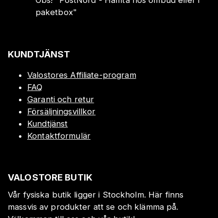
Obs!
"
PostNord - Hämta hos ombud eller i
paketbox
"
KUNDTJÄNST
Valostores Affiliate-program
FAQ
Garanti och retur
Försäljningsvillkor
Kundtjänst
Kontaktformulär
VALOSTORE BUTIK
Vår fysiska butik ligger i Stockholm. Här finns
massvis av produkter att se och klämma på.