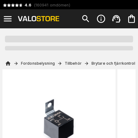
4.6
(
160941
omdömen
)
Fordonsbelysning
Tillbehör
Brytare och fjärrkontroll