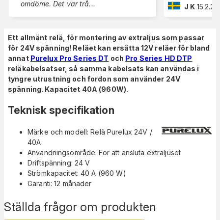
omdöme. Det var trå
...
J K
15.2.2
Ett allmänt relä, för montering av extraljus som passar
för 24V spänning! Reläet kan ersätta 12V reläer för bland
annat
Purelux Pro Series DT
och
Pro Series HD DTP
reläkabelsatser, så samma kabelsats kan användas i
tyngre utrustning och fordon som använder 24V
spänning. Kapacitet 40A (960W).
Teknisk specifikation
Märke och modell: Relä Purelux 24V /
40A
Användningsområde: För att ansluta extraljuset
Driftspänning: 24 V
Strömkapacitet: 40 A (960 W)
Garanti: 12 månader
Ställda frågor om produkten