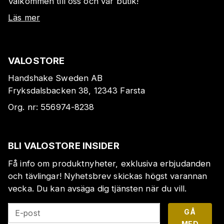
Välkommen till oss och vår butik!
Läs mer
VALOSTORE
Handshake Sweden AB
Fryksdalsbacken 38, 12343 Farsta
Org. nr:
556974-8238
BLI VALOSTORE INSIDER
Få info om produktnyheter, exklusiva erbjudanden
och tävlingar! Nyhetsbrev skickas högst varannan
vecka. Du kan avsäga dig tjänsten när du vill.
GÅ
E-post
MED