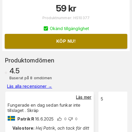
59
kr
Produktnummer
:
HS10377
Okänd tillgänglighet
KÖP NU!
Produktomdömen
4.5
Baserat på 8 omdömen
Läs alla recensioner
→
Läs mer
5
Fungerade en dag sedan funkar inte
tillslaget . Skräp
Patrik R
16.6.2025
0
0
Valostore
:
Hej Patrik, och tack för ditt