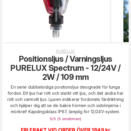
PURELUX
Positionsljus / Varningsljus
PURELUX Spectrum - 12/24V /
2W / 109 mm
En serie dubbelsidiga positionsljus designade för tunga
fordon. Ett ljus har rött och starkt vitt ljus, och det andra har
rött och varmvitt ljus. Ljusen indikerar fordonets färdriktning
och hjälper dig att se de bakre hörnen och sidolinjerna i
mörkret! Kapslingsklass IP67, lämplig för 12/24V-system.
5
/5 (
5
omdömen
)
FRI FRAKT VID ORDER ÖVER 1849 kr