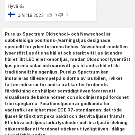
Hyvä 👍
J N
11.9.2023
0
0
Purelux Spectrum Oldschool- och Newschool är
dubbelsidiga positions-/varningsljus designade
speciellt för yrkesförarens behov. Newschool-modellen
lyser rött ljus åt ena hållet och starkt vitt ljus åt andra
hållet likt LED eller xenonljus, medan Oldschool lyser rött
ljus på ena sidan och varmvitt ljus åt andra hållet likt
traditionellt halogenljus. Purelux Spectrum kan
installeras till exempel på sidorna av lastbilen, i vilket
fall de indikerar för andra trafikanter fordonets
färdriktning och hjälper samtidigt även föraren att
visualisera de bakre hörnen och sidolinjerna på fordonet
från speglarna. Positionsljusen är godkända för
vägtrafik i enlighet med ECE R7-standarden: det röda
ljuset är tänkt att peka bakåt och det vita ljuset framåt.
Effektiva och ljusstarka lysdioder och bra ljusfördelning
säkerställer att fordonet sticker ut tydligt även i dåliga