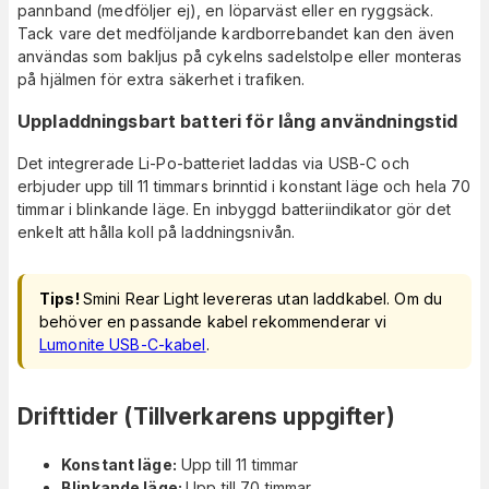
pannband (medföljer ej), en löparväst eller en ryggsäck.
Tack vare det medföljande kardborrebandet kan den även
användas som bakljus på cykelns sadelstolpe eller monteras
på hjälmen för extra säkerhet i trafiken.
Uppladdningsbart batteri för lång användningstid
Det integrerade Li-Po-batteriet laddas via USB-C och
erbjuder upp till 11 timmars brinntid i konstant läge och hela 70
timmar i blinkande läge. En inbyggd batteriindikator gör det
enkelt att hålla koll på laddningsnivån.
Tips!
Smini Rear Light levereras utan laddkabel. Om du
behöver en passande kabel rekommenderar vi
Lumonite USB-C-kabel
.
Drifttider (Tillverkarens uppgifter)
Konstant läge:
Upp till 11 timmar
Blinkande läge:
Upp till 70 timmar