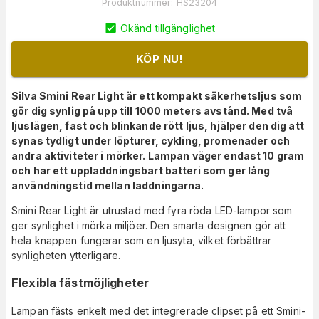
Produktnummer
:
HS23204
Okänd tillgänglighet
KÖP NU!
Silva Smini Rear Light är ett kompakt säkerhetsljus som
gör dig synlig på upp till 1000 meters avstånd. Med två
ljuslägen, fast och blinkande rött ljus, hjälper den dig att
synas tydligt under löpturer, cykling, promenader och
andra aktiviteter i mörker. Lampan väger endast 10 gram
och har ett uppladdningsbart batteri som ger lång
användningstid mellan laddningarna.
Smini Rear Light är utrustad med fyra röda LED-lampor som
ger synlighet i mörka miljöer. Den smarta designen gör att
hela knappen fungerar som en ljusyta, vilket förbättrar
synligheten ytterligare.
Flexibla fästmöjligheter
Lampan fästs enkelt med det integrerade clipset på ett Smini-