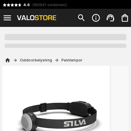
4.6
(
160941
omdömen
)
Outdoorbelysning
Pannlampor