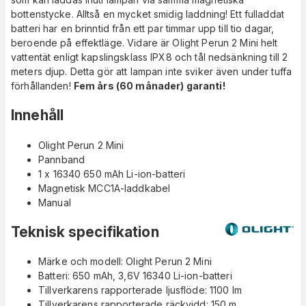
bottenstycke. Alltså en mycket smidig laddning! Ett fulladdat
batteri har en brinntid från ett par timmar upp till tio dagar,
beroende på effektläge. Vidare är Olight Perun 2 Mini helt
vattentät enligt kapslingsklass IPX8 och tål nedsänkning till 2
meters djup. Detta gör att lampan inte sviker även under tuffa
förhållanden!
Fem års (60 månader) garanti!
Innehåll
Olight Perun 2 Mini
Pannband
1 x 16340 650 mAh Li-ion-batteri
Magnetisk MCC1A-laddkabel
Manual
Teknisk specifikation
Märke och modell: Olight Perun 2 Mini
Batteri: 650 mAh, 3,6V 16340 Li-ion-batteri
Tillverkarens rapporterade ljusflöde: 1100 lm
Tillverkarens rapporterade räckvidd: 150 m