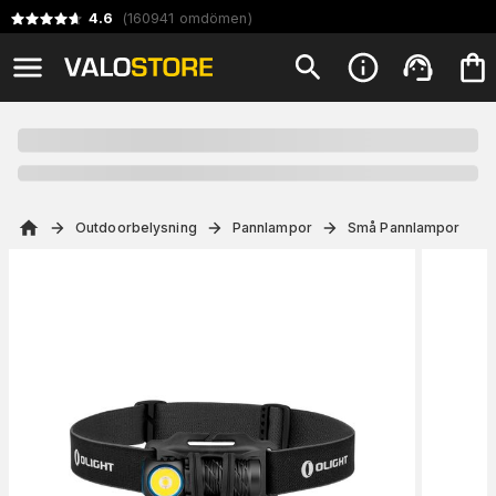
4.6
(
160941
omdömen
)
Outdoorbelysning
Pannlampor
Små Pannlampor