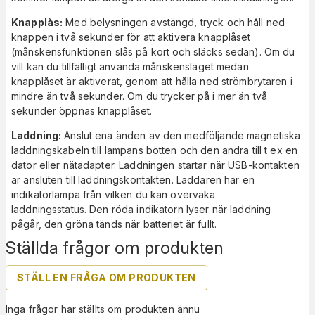
Knapplås:
Med belysningen avstängd, tryck och håll ned
knappen i två sekunder för att aktivera knapplåset
(månskensfunktionen slås på kort och släcks sedan). Om du
vill kan du tillfälligt använda månskensläget medan
knapplåset är aktiverat, genom att hålla ned strömbrytaren i
mindre än två sekunder. Om du trycker på i mer än två
sekunder öppnas knapplåset.
Laddning:
Anslut ena änden av den medföljande magnetiska
laddningskabeln till lampans botten och den andra till t ex en
dator eller nätadapter. Laddningen startar när USB-kontakten
är ansluten till laddningskontakten. Laddaren har en
indikatorlampa från vilken du kan övervaka
laddningsstatus. Den röda indikatorn lyser när laddning
pågår, den gröna tänds när batteriet är fullt.
Ställda frågor om produkten
STÄLL EN FRÅGA OM PRODUKTEN
Inga frågor har ställts om produkten ännu