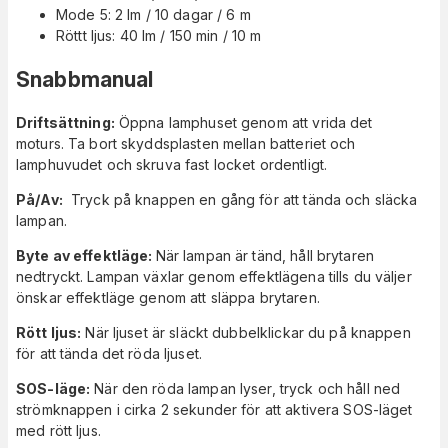
Mode 5: 2 lm / 10 dagar / 6 m
Röttt ljus: 40 lm / 150 min / 10 m
Snabbmanual
Driftsättning:
Öppna lamphuset genom att vrida det
moturs. Ta bort skyddsplasten mellan batteriet och
lamphuvudet och skruva fast locket ordentligt.
På/Av:
Tryck på knappen en gång för att tända och släcka
lampan.
Byte av effektläge:
När lampan är tänd, håll brytaren
nedtryckt. Lampan växlar genom effektlägena tills du väljer
önskar effektläge genom att släppa brytaren.
Rött ljus:
När ljuset är släckt dubbelklickar du på knappen
för att tända det röda ljuset.
SOS-läge:
När den röda lampan lyser, tryck och håll ned
strömknappen i cirka 2 sekunder för att aktivera SOS-läget
med rött ljus.