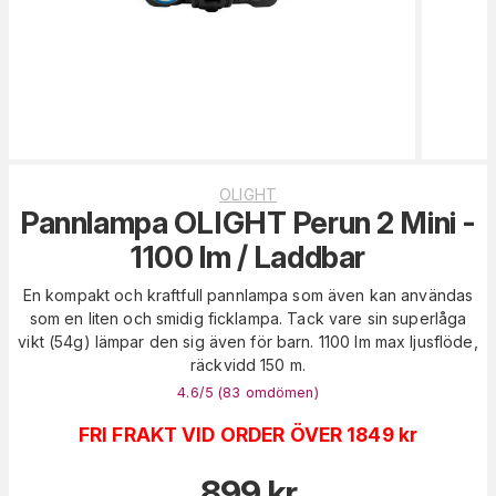
OLIGHT
Pannlampa OLIGHT Perun 2 Mini -
1100 lm / Laddbar
En kompakt och kraftfull pannlampa som även kan användas
som en liten och smidig ficklampa. Tack vare sin superlåga
vikt (54g) lämpar den sig även för barn. 1100 lm max ljusflöde,
räckvidd 150 m.
4.6
/5 (
83
omdömen
)
FRI FRAKT VID ORDER ÖVER 1849 kr
899
kr