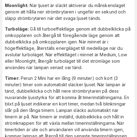
Moonlight:
När ljuset är släckt aktiverar du månskensläget
genom att hålla ner strömbrytaren i ungefär en sekund och
släpp strömbrytaren när det svaga ljuset tänds.
Turboläge:
Gå till turboeffektläge genom att dubbelklicka på
omkopplaren och återgå till föregående läge genom att
dubbelklicka på omkopplaren igen. När minnet är i
högeffektläge, återställs energiläget till medelläge när du
avslutar turboläget. När effektläget i minnet är Medium, Low
eller Moonlight, återgår turboläget till det strömläge som
användes när lampan senast var tänd.
Timer:
Perun 2 Mini har en lång (9 minuter) och kort (3
minuter) timer som automatiskt släcker ljuset. När lampan är
tänd, dubbelklicka och håll nere strömbrytaren på dess
nuvarande ljusstyrka för att komma åt timerinställningarna. En
blixt på ljuset indikerar en kort timer, medan två blinkningar
slår på den långa timern. Lampan släcks automatiskt när
timern är på. När timern är inställd, dubbelklicka och håll in
strömknappen för att växla mellan timerinställningarna. När
timertiden är ute och användaren vill använda timern igen,
kommer lampan att återgå till den senaste timerinställningen.