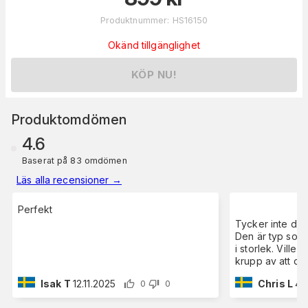
Produktnummer
:
HS16150
Okänd tillgänglighet
KÖP NU!
Produktomdömen
4.6
Baserat på 83 omdömen
Läs alla recensioner
→
Perfekt
Tycker inte den 
Den är typ som 
i storlek. Ville 
krupp av att de
Isak T
12.11.2025
Chris L
4.
0
0