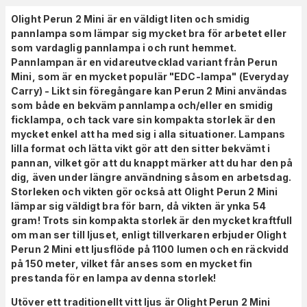
Olight Perun 2 Mini är en väldigt liten och smidig
pannlampa som lämpar sig mycket bra för arbetet eller
som vardaglig pannlampa i och runt hemmet.
Pannlampan är en vidareutvecklad variant från Perun
Mini, som är en mycket populär "EDC-lampa" (Everyday
Carry) - Likt sin föregångare kan Perun 2 Mini användas
som både en bekväm pannlampa och/eller en smidig
ficklampa, och tack vare sin kompakta storlek är den
mycket enkel att ha med sig i alla situationer. Lampans
lilla format och lätta vikt gör att den sitter bekvämt i
pannan, vilket gör att du knappt märker att du har den på
dig, även under längre användning såsom en arbetsdag.
Storleken och vikten gör också att Olight Perun 2 Mini
lämpar sig väldigt bra för barn, då vikten är ynka 54
gram! Trots sin kompakta storlek är den mycket kraftfull
om man ser till ljuset, enligt tillverkaren erbjuder Olight
Perun 2 Mini ett ljusflöde på 1100 lumen och en räckvidd
på 150 meter, vilket får anses som en mycket fin
prestanda för en lampa av denna storlek!
Utöver ett traditionellt vitt ljus är Olight Perun 2 Mini