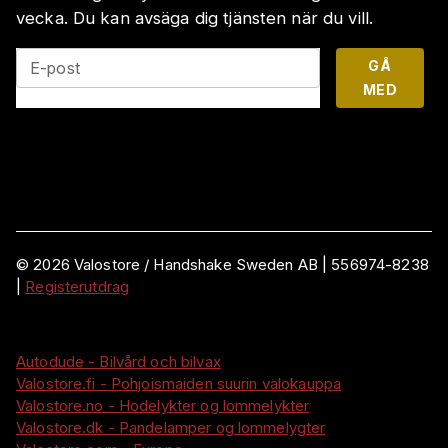
vecka. Du kan avsäga dig tjänsten när du vill.
GÅ
E-post
MED
©
2026
Valostore /
Handshake Sweden AB
|
556974-8238
|
Registerutdrag
Autodude - Bilvård och bilvax
Valostore.fi - Pohjoismaiden suurin valokauppa
Valostore.no - Hodelykter og lommelykter
Valostore.dk - Pandelamper og lommelygter