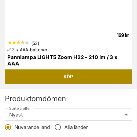
169
kr
(
53
)
✅ 3 x AAA-batterier
Pannlampa LIGHT5 Zoom H22 - 210 lm / 3 x
AAA
KÖP
Produktomdömen
Sortera efter
Nyast
Nuvarande land
Alla länder