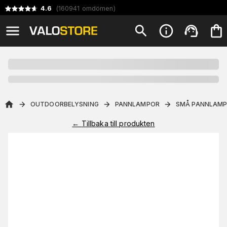
4.6
(
160941
omdömen
)
OUTDOORBELYSNING
PANNLAMPOR
SMÅ PANNLAM
←
Tillbaka till produkten