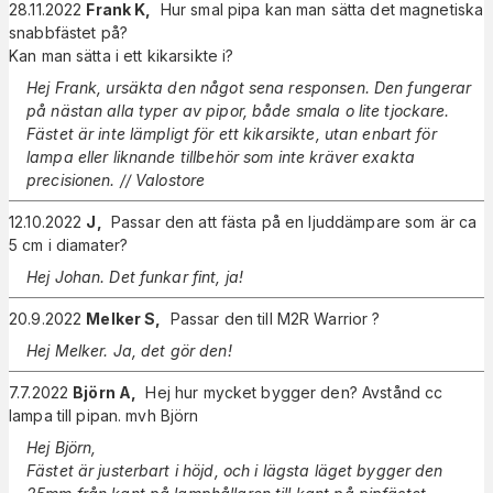
28.11.2022
Frank K
,
Hur smal pipa kan man sätta det magnetiska
snabbfästet på?
Kan man sätta i ett kikarsikte i?
Hej Frank, ursäkta den något sena responsen. Den fungerar
på nästan alla typer av pipor, både smala o lite tjockare.
Fästet är inte lämpligt för ett kikarsikte, utan enbart för
lampa eller liknande tillbehör som inte kräver exakta
precisionen. // Valostore
12.10.2022
J
,
Passar den att fästa på en ljuddämpare som är ca
5 cm i diamater?
Hej Johan. Det funkar fint, ja!
20.9.2022
Melker S
,
Passar den till M2R Warrior ?
Hej Melker. Ja, det gör den!
7.7.2022
Björn A
,
Hej hur mycket bygger den? Avstånd cc
lampa till pipan. mvh Björn
Hej Björn,
Fästet är justerbart i höjd, och i lägsta läget bygger den