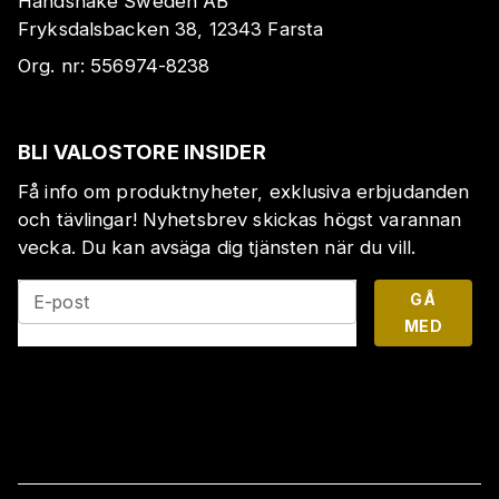
Handshake Sweden AB
Fryksdalsbacken 38, 12343 Farsta
Org. nr:
556974-8238
BLI VALOSTORE INSIDER
Få info om produktnyheter, exklusiva erbjudanden
och tävlingar! Nyhetsbrev skickas högst varannan
vecka. Du kan avsäga dig tjänsten när du vill.
GÅ
E-post
MED