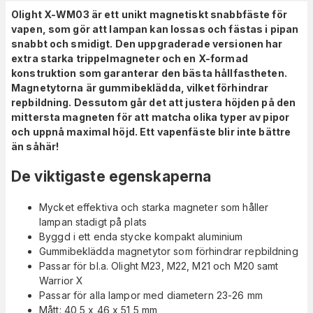
Olight X-WM03 är ett unikt magnetiskt snabbfäste för
vapen, som gör att lampan kan lossas och fästas i pipan
snabbt och smidigt. Den uppgraderade versionen har
extra starka trippelmagneter och en X-formad
konstruktion som garanterar den bästa hållfastheten.
Magnetytorna är gummibeklädda, vilket förhindrar
repbildning. Dessutom går det att justera höjden på den
mittersta magneten för att matcha olika typer av pipor
och uppnå maximal höjd. Ett vapenfäste blir inte bättre
än såhär!
De viktigaste egenskaperna
Mycket effektiva och starka magneter som håller
lampan stadigt på plats
Byggd i ett enda stycke kompakt aluminium
Gummibeklädda magnetytor som förhindrar repbildning
Passar för bl.a. Olight M23, M22, M21 och M20 samt
Warrior X
Passar för alla lampor med diametern 23-26 mm
Mått: 40,5 x 46 x 51,5 mm