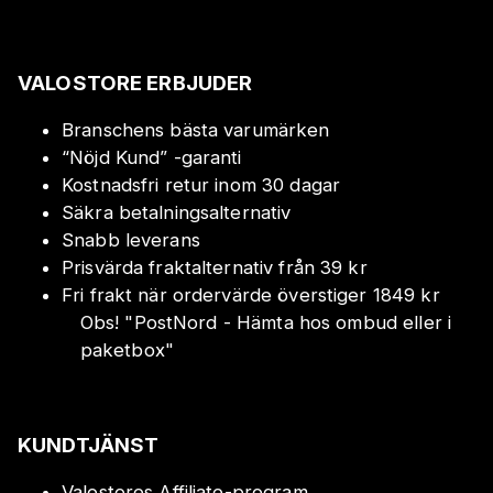
VALOSTORE ERBJUDER
Branschens bästa varumärken
“Nöjd Kund” -garanti
Kostnadsfri retur inom 30 dagar
Säkra betalningsalternativ
Snabb leverans
Prisvärda fraktalternativ från 39 kr
Fri frakt när ordervärde överstiger 1849 kr
Obs!
"
PostNord - Hämta hos ombud eller i
paketbox
"
KUNDTJÄNST
Valostores Affiliate-program