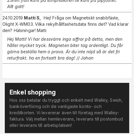
25mm från kant på lamphållaren till kant på pipfästet.
Allt gott!
24.10.2019
Matti S
,
Hej! Fråga om Magnetiskt snabbfäste,
Olight X-WM03. Vilka rekylhållfashetsdata finns det? Vad klarar
den? Hälsningar! Matti
Hej Matti! Vi har dessvärre inga siffror på detta, men den
håller mycket tryck. Magneten biter tag ordentligt. Du får
gärna beställa hem o prova. Är du inte nöjd så är det fri
returfrakt. ha en fortsatt bra dag! // Johan
Enkel shopping
Hos oss betalar du tryggt och enkelt med Walley, Swish,
banköverföring och de vanligaste konto- och
kreditkorten. Vi levererar även till företag med Walley-
faktura. Välj mellan hemleverans, leverans till postombud
eller leverans till arbetsplatsen!