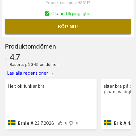
Produktnummer
:
HS6117
Okänd tillgänglighet
KÖP NU!
Produktomdömen
4.7
Baserat på 345 omdömen
Läs alla recensioner
→
Helt ok funkar bra
sitter bra på b
pipan, väldigt 
Ernie A
23.7.2026
Erik A
4.6
0
0