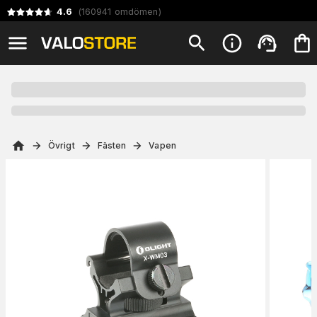
4.6
(
160941
omdömen
)
Övrigt
Fästen
Vapen