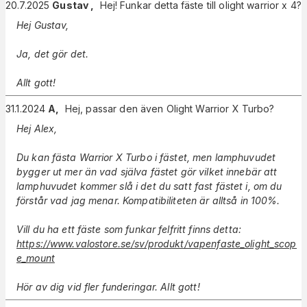
20.7.2025
Gustav
,
Hej! Funkar detta fäste till olight warrior x 4?
Hej Gustav,
Ja, det gör det.
Allt gott!
31.1.2024
A
,
Hej, passar den även Olight Warrior X Turbo?
Hej Alex,
Du kan fästa Warrior X Turbo i fästet, men lamphuvudet
bygger ut mer än vad själva fästet gör vilket innebär att
lamphuvudet kommer slå i det du satt fast fästet i, om du
förstår vad jag menar. Kompatibiliteten är alltså in 100%.
Vill du ha ett fäste som funkar felfritt finns detta:
https://www.valostore.se/sv/produkt/vapenfaste_olight_scop
e_mount
Hör av dig vid fler funderingar. Allt gott!