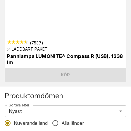
(
7537
)
✅ LADDBART PAKET
Pannlampa LUMONITE® Compass R (USB), 1238
lm
KÖP
Produktomdömen
Sortera efter
Nyast
Nuvarande land
Alla länder