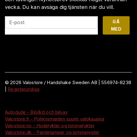
vecka. Du kan avsäga dig tjänsten när du vill.
GÅ
E-post
MED
©
2026
Valostore /
Handshake Sweden AB
|
556974-8238
|
Registerutdrag
Autodude - Bilvård och bilvax
Valostore.fi - Pohjoismaiden suurin valokauppa
Valostore.no - Hodelykter og lommelykter
Valostore.dk - Pandelamper og lommelygter