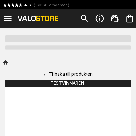
4.6
(
160941
omdömen
)
←
Tillbaka till produkten
TESTVINNAREN!