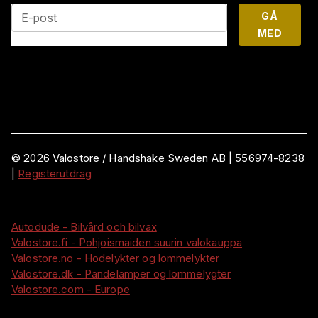
GÅ
E-post
MED
©
2026
Valostore /
Handshake Sweden AB
|
556974-8238
|
Registerutdrag
Autodude - Bilvård och bilvax
Valostore.fi - Pohjoismaiden suurin valokauppa
Valostore.no - Hodelykter og lommelykter
Valostore.dk - Pandelamper og lommelygter
Valostore.com - Europe