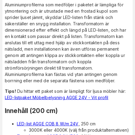
Aluminiumprofilerna som medföljer i paketet är lämpliga för
ytmontering och är utrustade med en frostad kupol som
sprider ljuset jämnt, skyddar LED-listen från stänk och
säkerställer en snygg installation. Transformatorn är
dimensionerad efter effekt och längd på LED-listen, och har
en kontakt som passar direkt på listen. Transformatorn kan
anslutas till ett uttag med hjälp av stickkontakten på dess
nätsladd, men installationen kan även utföras permanent
genom att antingen klippa av stickkontakten eller koppla ur
nätsladden från transformatorn och koppla
strömförsörjningen direkt till transformatorn.
Aluminiumprofilerna kan fästas vid ytan antingen genom
borrning eller med de separata fästena som medföljer.
Tips!
Du hittar ett paket som är lämpligt för ljusa möbler här:
LED-listpaket Möbelbelysning AGGE 24V - Vit profil
Innehåll (200 cm)
LED-list AGGE COB 8 W/m 24V
, 250 cm
3000K eller 4000K (välj från produktalternativen)