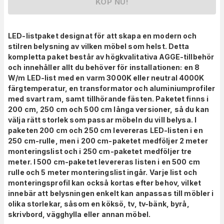
KÖP NU!
LED-listpaket designat för att skapa en modern och
stilren belysning av vilken möbel som helst. Detta
kompletta paket består av högkvalitativa AGGE-tillbehör
och innehåller allt du behöver för installationen: en 8
W/m LED-list med en varm 3000K eller neutral 4000K
färgtemperatur, en transformator och aluminiumprofiler
med svart ram, samt tillhörande fästen.
Paketet finns i
200 cm, 250 cm och 500 cm långa versioner, så du kan
välja rätt storlek som passar möbeln du vill belysa. I
paketen 200 cm och 250 cm levereras LED-listen i en
250 cm-rulle, men i 200 cm-paketet medföljer 2 meter
monteringslist och i 250 cm-paketet medföljer tre
meter. I 500 cm-paketet levereras listen i en 500 cm
rulle och 5 meter monteringslist ingår.
Varje list och
monteringsprofil kan också kortas efter behov, vilket
innebär att belysningen enkelt kan anpassas till möbler i
olika storlekar, såsom en köksö, tv, tv-bänk, byrå,
skrivbord, vägghylla eller annan möbel.