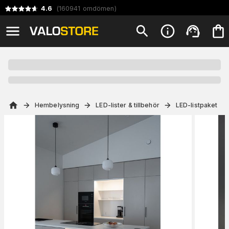
4.6
(
160941
omdömen
)
Hembelysning
LED-lister & tillbehör
LED-listpaket