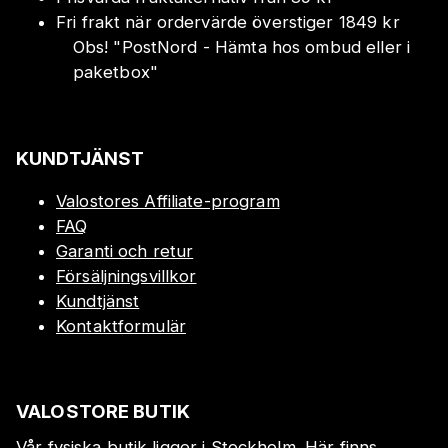
Fri frakt när ordervärde överstiger 1849 kr
Obs!
"
PostNord - Hämta hos ombud eller i
paketbox
"
KUNDTJÄNST
Valostores Affiliate-program
FAQ
Garanti och retur
Försäljningsvillkor
Kundtjänst
Kontaktformulär
VALOSTORE BUTIK
Vår fysiska butik ligger i Stockholm. Här finns