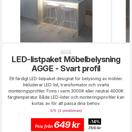
AGGE
LED-listpaket Möbelbelysning
AGGE - Svart profil
Ett färdigt LED-listpaket designat för belysning av möbler.
Inkluderar LED-list, transformator och svarta
monteringsprofiler. Finns i varm 3000K eller neutral 4000K
färgtemperatur. Både LED-lister och monteringsprofiler kan
kortas av för att passa dina behov.
5
/5 (
3
omdömen
)
649
kr
-
14
%
Pris från
756
kr