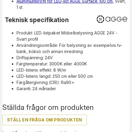
Aluminiumprofil för LED-list AGGE Surface 100 cm
, svart,
1 st
Teknisk specifikation
Produkt: LED-listpaket Möbelbelysning AGGE 24V -
Svart profil
Användningsområde: För belysning av exempelvis tv-
bänk, köksö och annan inredning
Driftspänning: 24V
Färgtemperatur: 3000K eller 4000K
LED-listens effekt: 8 W/m
LED-listens längd: 250 cm eller 500 cm
Färgåtergivning (CRI): Ra90+
Garanti: 24 månader
Ställda frågor om produkten
STÄLL EN FRÅGA OM PRODUKTEN