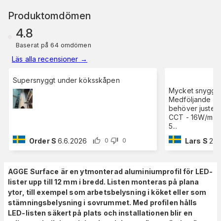
Produktomdömen
4.8
Baserat på 64 omdömen
Läs alla recensioner
→
Supersnyggt under köksskåpen
Mycket snyggt nä
Medföljande cli
behöver juster
CCT - 16W/m / 
5
...
Order S
6.6.2026
Lars S
21.
0
0
AGGE Surface är en ytmonterad aluminiumprofil för LED-
lister upp till 12 mm i bredd. Listen monteras på plana
ytor, till exempel som arbetsbelysning i köket eller som
stämningsbelysning i sovrummet. Med profilen hålls
LED-listen säkert på plats och installationen blir en