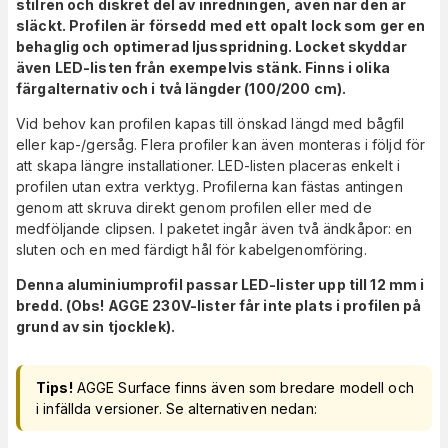
stilren och diskret del av inredningen, även när den är
släckt. Profilen är försedd med ett opalt lock som ger en
behaglig och optimerad ljusspridning. Locket skyddar
även LED-listen från exempelvis stänk.
Finns i olika
färgalternativ och i två längder (100/200 cm).
Vid behov kan profilen kapas till önskad längd med bågfil
eller kap-/gersåg. Flera profiler kan även monteras i följd för
att skapa längre installationer. LED-listen placeras enkelt i
profilen utan extra verktyg. Profilerna kan fästas antingen
genom att skruva direkt genom profilen eller med de
medföljande clipsen. I paketet ingår även två ändkåpor: en
sluten och en med färdigt hål för kabelgenomföring.
Denna aluminiumprofil passar LED-lister upp till 12 mm i
bredd. (Obs! AGGE 230V-lister får inte plats i profilen på
grund av sin tjocklek).
Tips!
AGGE Surface finns även som bredare modell och
i infällda versioner. Se alternativen nedan: