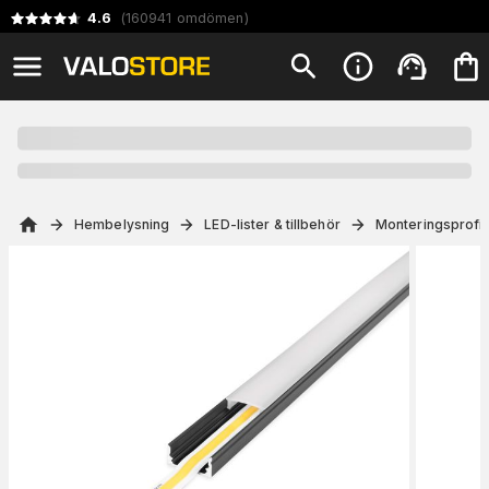
4.6
(
160941
omdömen
)
Hembelysning
LED-lister & tillbehör
Monteringsprofil