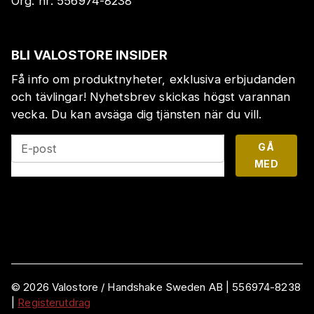
Org. nr:
556974-8238
BLI VALOSTORE INSIDER
Få info om produktnyheter, exklusiva erbjudanden
och tävlingar! Nyhetsbrev skickas högst varannan
vecka. Du kan avsäga dig tjänsten när du vill.
GÅ
E-post
MED
©
2026
Valostore /
Handshake Sweden AB
|
556974-8238
|
Registerutdrag