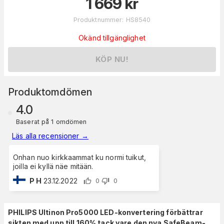
1 669
kr
Produktnummer
:
HS8540
Okänd tillgänglighet
KÖP NU!
Produktomdömen
4.0
Baserat på 1 omdömen
Läs alla recensioner
→
Onhan nuo kirkkaammat ku normi tuikut,
joilla ei kyllä näe mitään.
P H
23.12.2022
0
0
PHILIPS Ultinon Pro5000 LED-konvertering förbättrar
sikten med upp till 160% tack vare den nya SafeBeam-