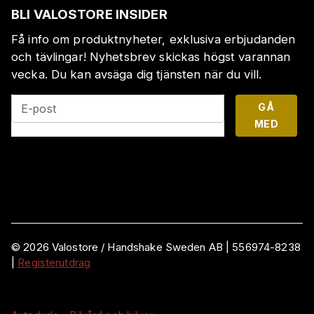
BLI VALOSTORE INSIDER
Få info om produktnyheter, exklusiva erbjudanden
och tävlingar! Nyhetsbrev skickas högst varannan
vecka. Du kan avsäga dig tjänsten när du vill.
GÅ
E-post
MED
©
2026
Valostore /
Handshake Sweden AB
|
556974-8238
|
Registerutdrag