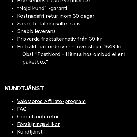
Branschens bästa varumärken
“Nöjd Kund” -garanti
Kostnadsfri retur inom 30 dagar
Säkra betalningsalternativ
Snabb leverans
Prisvärda fraktalternativ från 39 kr
Fri frakt när ordervärde överstiger 1849 kr
Obs!
"
PostNord - Hämta hos ombud eller i
paketbox
"
KUNDTJÄNST
Valostores Affiliate-program
FAQ
Garanti och retur
Försäljningsvillkor
Kundtjänst