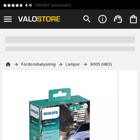
4.6
(
160941
omdömen
)
Fordonsbelysning
Lampor
9005 (HB3)