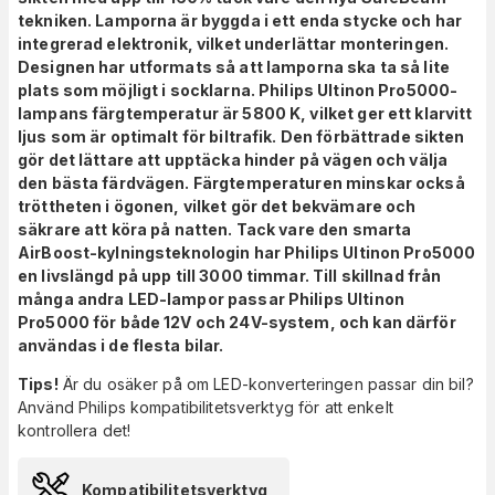
tekniken. Lamporna är byggda i ett enda stycke och har
integrerad elektronik, vilket underlättar monteringen.
Designen har utformats så att lamporna ska ta så lite
plats som möjligt i socklarna.
Philips Ultinon Pro5000-
lampans färgtemperatur är 5800 K, vilket ger ett klarvitt
ljus som är optimalt för biltrafik. Den förbättrade sikten
gör det lättare att upptäcka hinder på vägen och välja
den bästa färdvägen. Färgtemperaturen minskar också
tröttheten i ögonen, vilket gör det bekvämare och
säkrare att köra på natten. Tack vare den smarta
AirBoost-
kylningsteknologin har Philips Ultinon Pro5000
en livslängd på upp till 3000 timmar. Till skillnad från
många andra LED-lampor passar Philips Ultinon
Pro5000 för både 12V och 24V-system, och kan därför
användas i de flesta bilar.
Tips!
Är du osäker på om LED-konverteringen passar din bil?
Använd Philips kompatibilitetsverktyg för att enkelt
kontrollera det!
Kompatibilitetsverktyg