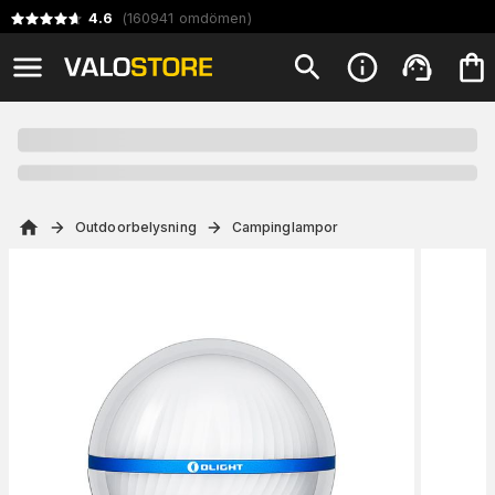
4.6
(
160941
omdömen
)
Outdoorbelysning
Campinglampor