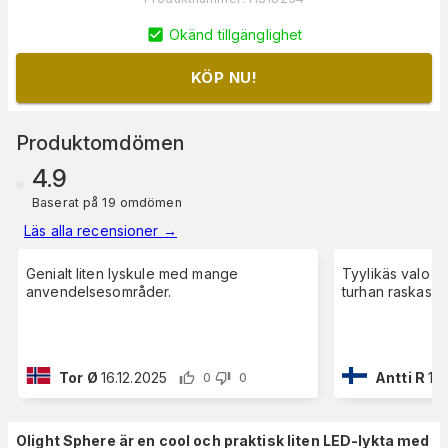
Okänd tillgänglighet
KÖP NU!
Produktomdömen
4.9
Baserat på 19 omdömen
Läs alla recensioner
→
Genialt liten lyskule med mange
Tyylikäs valo ja
anvendelsesområder.
turhan raskas v
Tor Ø
16.12.2025
Antti R
13.
0
0
Olight Sphere är en cool och praktisk liten LED-lykta med