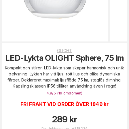
OLIGHT
LED-Lykta OLIGHT Sphere, 75 lm
Kompakt och stilren LED-lykta som skapar harmonisk och unik
belysning. Lyktan har vitt ljus, rött ljus och olika dynamiska
färger. Deklarerat maximalt ljusflöde 75 lm, steglös dimning.
Kapslingsklassen IP56 tillåter användning även i regn!
4.9
/5 (
19
omdömen
)
FRI FRAKT VID ORDER ÖVER 1849 kr
289
kr
Produktnummer
:
HS18234