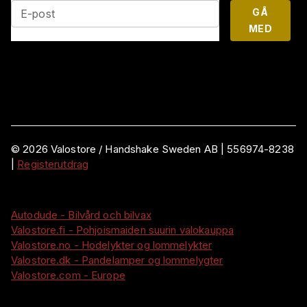
GÅ
E-post
MED
©
2026
Valostore /
Handshake Sweden AB
|
556974-8238
|
Registerutdrag
Autodude - Bilvård och bilvax
Valostore.fi - Pohjoismaiden suurin valokauppa
Valostore.no - Hodelykter og lommelykter
Valostore.dk - Pandelamper og lommelygter
Valostore.com - Europe