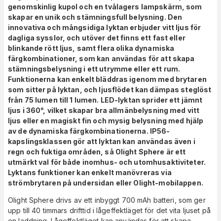
genomskinlig kupol och en tvålagers lampskärm, som
skapar en unik och stämningsfull belysning. Den
innovativa och mångsidiga lyktan erbjuder vitt ljus för
dagliga sysslor, och utöver det finns ett fast eller
blinkande rött ljus, samt flera olika dynamiska
färgkombinationer, som kan användas för att skapa
stämningsbelysning i ett utrymme eller ett rum.
Funktionerna kan enkelt bläddras igenom med brytaren
som sitter på lyktan, och ljusflödet kan dämpas steglöst
från 75 lumen till 1 lumen. LED-lyktan sprider ett jämnt
ljus i 360°, vilket skapar bra allmänbelysning med vitt
ljus eller en magiskt fin och mysig belysning med hjälp
av de dynamiska färgkombinationerna. IP56-
kapslingsklassen gör att lyktan kan användas även i
regn och fuktiga områden, så Olight Sphere är ett
utmärkt val för både inomhus- och utomhusaktiviteter.
Lyktans funktioner kan enkelt manövreras via
strömbrytaren på undersidan eller Olight-mobilappen.
Olight Sphere drivs av ett inbyggt 700 mAh batteri, som ger
upp till 40 timmars drifttid i lågeffektläget för det vita ljuset på
en laddning. Lågeffektläget kan användas för att skapa