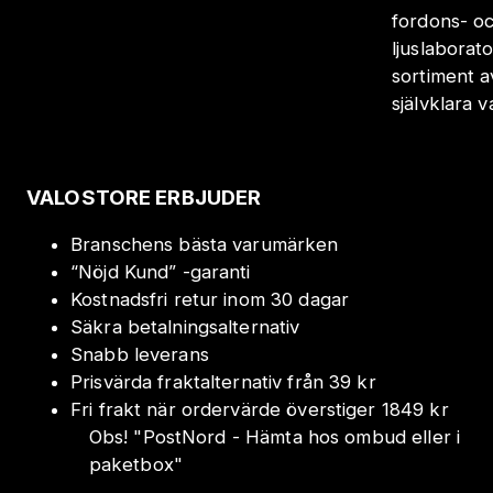
fordons- oc
ljuslaborat
sortiment a
självklara 
VALOSTORE ERBJUDER
Branschens bästa varumärken
“Nöjd Kund” -garanti
Kostnadsfri retur inom 30 dagar
Säkra betalningsalternativ
Snabb leverans
Prisvärda fraktalternativ från 39 kr
Fri frakt när ordervärde överstiger 1849 kr
Obs!
"
PostNord - Hämta hos ombud eller i
paketbox
"