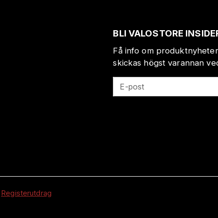
BLI VALOSTORE INSIDE
Få info om produktnyheter
skickas högst varannan veck
E-post
|
Registerutdrag