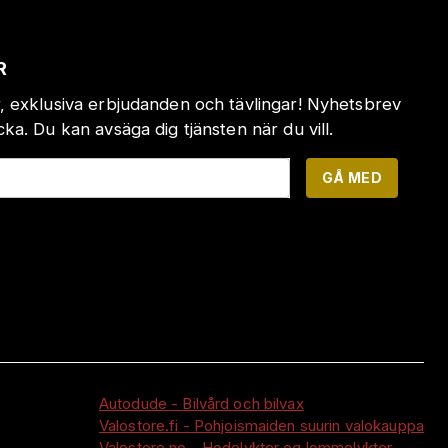
R
, exklusiva erbjudanden och tävlingar! Nyhetsbrev
a. Du kan avsäga dig tjänsten när du vill.
GÅ MED
Autodude - Bilvård och bilvax
Valostore.fi - Pohjoismaiden suurin valokauppa
Valostore.no - Hodelykter og lommelykter