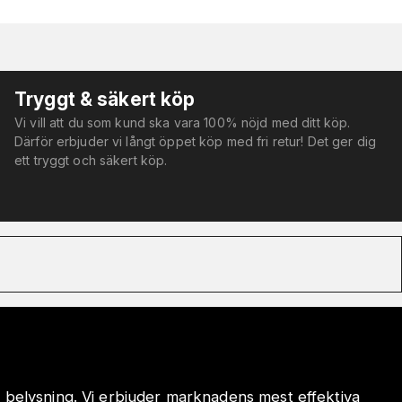
Tryggt & säkert köp
Vi vill att du som kund ska vara 100% nöjd med ditt köp.
Därför erbjuder vi långt öppet köp med fri retur! Det ger dig
ett tryggt och säkert köp.
 belysning. Vi erbjuder marknadens mest effektiva