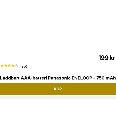
199
kr
(
25
)
Laddbart AAA-batteri Panasonic ENELOOP - 750 mAh
KÖP