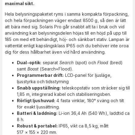
maximal sikt.
Hela belysningspaketet ryms i samma kompakta förpackning,
och hela förpackningen väger endast 8500 g, så den är lätt
att bära med sig. Solaris Pro går snabbt att ta i bruk och vid
användning kan belysningsdelen höjas till en höjd på upp till
185 cm med ett behändigt, höj- och sänkbart stativ. Lampan är
vattentät enligt kapslingsklass IP65 och du behöver inte oroa
dig för dess hållbarhet även vid hård användning.
Dual-optik:
separat
Search
(spot) och
Flood
(bred)
samt
Boost
(Search+Flood).
Programmerbar drift:
LCD-panel för ljusläge,
ljusstyrka och tidsstyrning
Snabb uppställning:
teleskopstativ som sträcker sig till
1,85 m, integrerad kabel och stabiliseringsben.
Rörligt ljushuvud:
4 fasta vinklar, 180° sväng och tilt
för exakt ljussättning.
Batteri & laddning:
Li-ion 36,4 Ah (540 Wh), laddtid ca
8 h.
Robust & portabel:
IP65, vikt ca 8,5 kg, mått
517 × 155 × 220 mm.