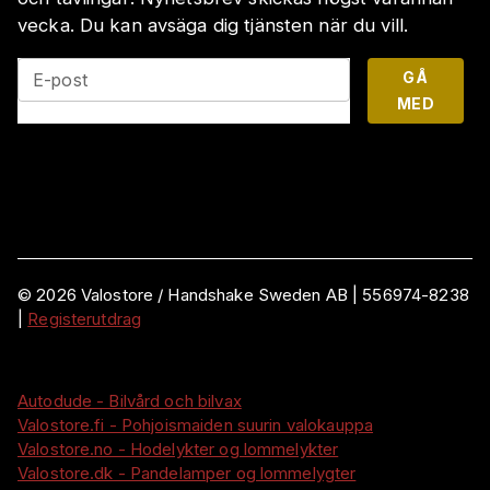
vecka. Du kan avsäga dig tjänsten när du vill.
GÅ
E-post
MED
©
2026
Valostore /
Handshake Sweden AB
|
556974-8238
|
Registerutdrag
Autodude - Bilvård och bilvax
Valostore.fi - Pohjoismaiden suurin valokauppa
Valostore.no - Hodelykter og lommelykter
Valostore.dk - Pandelamper og lommelygter