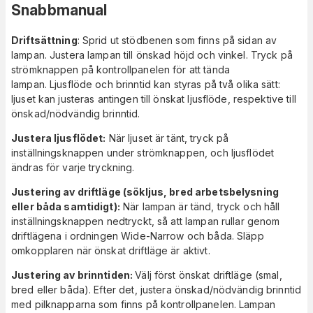
Snabbmanual
Driftsättning
: Sprid ut stödbenen som finns på sidan av
lampan. Justera lampan till önskad höjd och vinkel. Tryck på
strömknappen på kontrollpanelen för att tända
lampan. Ljusflöde och brinntid kan styras på två olika sätt:
ljuset kan justeras antingen till önskat ljusflöde, respektive till
önskad/nödvändig brinntid.
Justera
ljusflödet:
När ljuset är tänt, tryck på
inställningsknappen under strömknappen, och ljusflödet
ändras för varje tryckning.
Justering av driftläge (sökljus, bred arbetsbelysning
eller båda samtidigt)
:
När lampan är tänd, tryck och håll
inställningsknappen nedtryckt, så att lampan rullar genom
driftlägena i ordningen Wide-Narrow och båda. Släpp
omkopplaren när önskat driftläge är aktivt.
Justering
av brinntiden:
Välj först önskat driftläge (smal,
bred eller båda). Efter det, justera önskad/nödvändig brinntid
med pilknapparna som finns på kontrollpanelen. Lampan