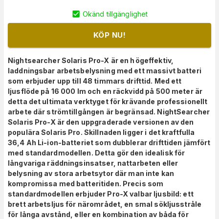
Okänd tillgänglighet
KÖP NU!
Nightsearcher Solaris Pro-X är en h
ögeffektiv,
laddningsbar arbetsbelysning med ett massivt batteri
som erbjuder upp till 48 timmars drifttid. Med ett
ljusflöde på 16 000 lm och en räckvidd på 500 meter är
detta det ultimata verktyget för krävande professionellt
arbete där strömtillgången är begränsad. NightSearcher
Solaris Pro-X är den uppgraderade versionen av den
populära Solaris Pro. Skillnaden ligger i det kraftfulla
36,4 Ah Li-ion-batteriet som dubblerar drifttiden jämfört
med standardmodellen. Detta gör den idealisk för
långvariga räddningsinsatser, nattarbeten eller
belysning av stora arbetsytor där man inte kan
kompromissa med batteritiden.
Precis som
standardmodellen erbjuder Pro-X valbar ljusbild: ett
brett arbetsljus för närområdet, en smal sökljusstråle
för långa avstånd, eller en kombination av båda för