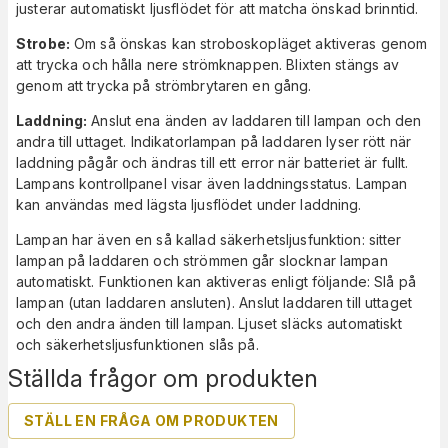
justerar automatiskt ljusflödet för att matcha önskad brinntid.
Strobe
:
Om så önskas kan stroboskopläget aktiveras genom
att trycka och hålla nere strömknappen. Blixten stängs av
genom att trycka på strömbrytaren en gång.
Laddning:
Anslut ena änden av laddaren till lampan och den
andra till uttaget. Indikatorlampan på laddaren lyser rött när
laddning pågår och ändras till ett error när batteriet är fullt.
Lampans kontrollpanel visar även laddningsstatus. Lampan
kan användas med lägsta ljusflödet under laddning.
Lampan har även en så kallad säkerhetsljusfunktion: sitter
lampan på laddaren och strömmen går slocknar lampan
automatiskt. Funktionen kan aktiveras enligt följande: Slå på
lampan (utan laddaren ansluten). Anslut laddaren till uttaget
och den andra änden till lampan. Ljuset släcks automatiskt
och säkerhetsljusfunktionen slås på.
Ställda frågor om produkten
STÄLL EN FRÅGA OM PRODUKTEN