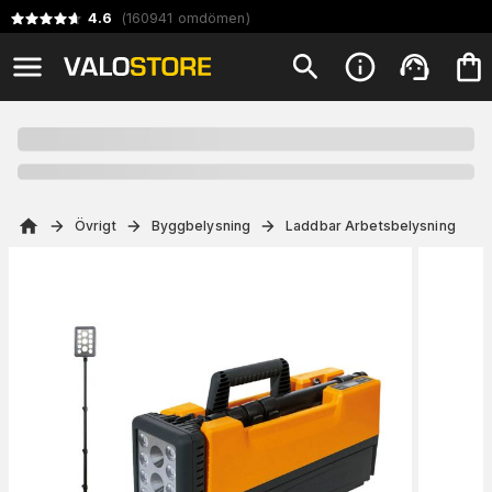
4.6
(
160941
omdömen
)
Övrigt
Byggbelysning
Laddbar Arbetsbelysning