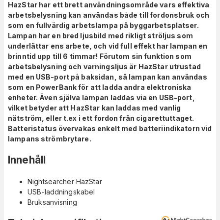
HazStar har ett brett användningsområde vars effektiva
arbetsbelysning kan användas både till fordonsbruk och
som en fullvärdig arbetslampa på byggarbetsplatser.
Lampan har en bred ljusbild med rikligt ströljus som
underlättar ens arbete, och vid full effekt har lampan en
brinntid upp till 6 timmar! Förutom sin funktion som
arbetsbelysning och varningsljus är HazStar utrustad
med en USB-port på baksidan, så lampan kan användas
som en PowerBank för att ladda andra elektroniska
enheter. Även själva lampan laddas via en USB-port,
vilket betyder att HazStar kan laddas med vanlig
nätström, eller t.ex i ett fordon från cigarettuttaget.
Batteristatus övervakas enkelt med batteriindikatorn vid
lampans strömbrytare.
Innehåll
Nightsearcher HazStar
USB-laddningskabel
Bruksanvisning