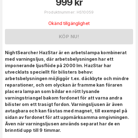
999
kr
Produktnummer
:
HS10059
Okänd tillgänglighet
KÖP NU!
NightSearcher HazStar är en arbetslampa kombinerat
med varningsljus, där arbetsbelysningen har ett
imponerande ljusflöde på 2000 lm. HazStar har
utvecklats speciellt för bilisters behov:
arbetsbelysningen möjliggör t.ex. däckbyte och mindre
reparationer, och om olyckan är framme kan föraren
placera lampan som bildar en rött lysande
varningstriangel bakom fordonet för att varna andra
bilister om ett trasigt fordon. Varningsljusen är även
avtagbara och kan fästas med magnet, till exempel på
sidan av fordonet för att uppmärksamma omgivningen.
Även när varningsljusen används separat har de en
brinntid upp till 9 timmar.