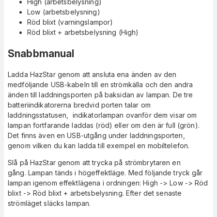
High (arbetsbelysning)
Low (arbetsbelysning)
Röd blixt (varningslampor)
Röd blixt + arbetsbelysning (High)
Snabbmanual
Ladda HazStar genom att ansluta ena änden av den
medföljande USB-kabeln till en strömkälla och den andra
änden till laddningsporten på baksidan av lampan. De tre
batteriindikatorerna bredvid porten talar om
laddningsstatusen, indikatorlampan ovanför dem visar om
lampan fortfarande laddas (röd) eller om den är full (grön).
Det finns även en USB-utgång under laddningsporten,
genom vilken du kan ladda till exempel en mobiltelefon.
Slå på HazStar genom att trycka på strömbrytaren en
gång. Lampan tänds i högeffektläge. Med följande tryck går
lampan igenom effektlägena i ordningen: High -> Low -> Röd
blixt -> Röd blixt + arbetsbelysning. Efter det senaste
strömläget släcks lampan.