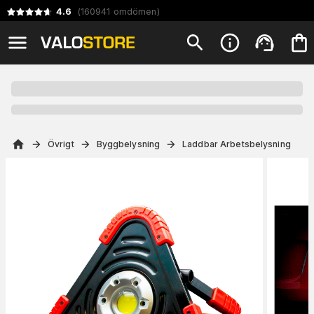
4.6
(
160941
omdömen
)
Övrigt
Byggbelysning
Laddbar Arbetsbelysning