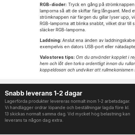
RGB-dioder:
Tryck en gång på strömknappen fö
lamporna så att de skiftar färg långsamt. Med e
strömknappen när färgen du gillar lyser upp, vil
RGB-lamporna att blinka snabbt, vilket drar til
släcker RGB-lamporna.
Laddning:
Anslut ena änden av laddningskabeln
exempelvis en dators USB-port eller nätadapte
Valostores tips:
Om du använder kopplet i reg
hem och låt den torka ordentligt innan du rullar
koppeldosan och undviker att rullmekanismen
Snabb leverans 1-2 dagar
Lagerförda produkter levereras normalt inom 1-2 arbetsdagar.
Vi handlägger ordrar löpande och beställningar lagda före kl.
13 skickas normalt samma dag. Vid mycket hög belastning kan
leverans ta någon dag extra.