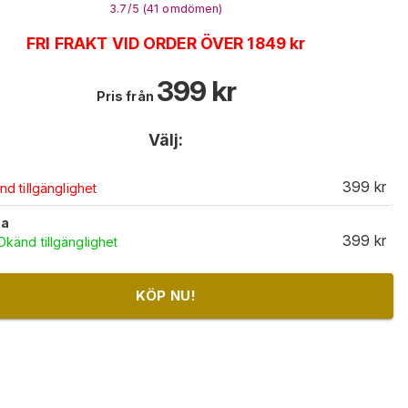
3.7
/5 (
41
omdömen
)
FRI FRAKT VID ORDER ÖVER 1849 kr
399
kr
Pris från
Välj:
399
kr
d tillgänglighet
sa
399
kr
Okänd tillgänglighet
KÖP NU!