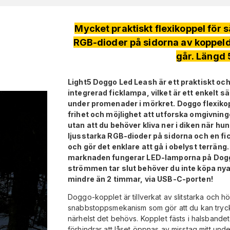
Mycket praktiskt flexikoppel för
RGB-dioder på sidorna av koppeld
går. Längd 5
Light5 Doggo Led Leash är ett praktiskt och
integrerad ficklampa, vilket är ett enkelt 
under promenader i mörkret. Doggo flexikop
frihet och möjlighet att utforska omgivnin
utan att du behöver kliva ner i diken när hu
ljusstarka RGB-dioder på sidorna och en f
och gör det enklare att gå i obelyst terräng
marknaden fungerar LED-lamporna på Doggo
strömmen tar slut behöver du inte köpa nya b
mindre än 2 timmar, via USB-C-porten!
Doggo-kopplet är tillverkat av slitstarka och hö
snabbstoppsmekanism som gör att du kan tryc
närhelst det behövs. Kopplet fästs i halsbandet
förhindrar att låset öppnas av misstag mitt un