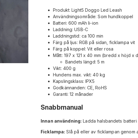
Produkt: Light5 Doggo Led Leash
Användningsområde: Som hundkoppel
Batteri: 600 mAh li-ion
Laddning: USB-C
Laddningstid: ca 100 min
Färg på ljus: RGB på sidan, ficklampa vit
Färg på koppel: Vit eller rosa
Mått: 197 x 121 x 40 mm (bredd x höjd x 
Bandets längd: 5 m
Vikt: 400 g
Hundens max. vikt: 40 kg
Kapslingsklass: IPX5
Godkännanden: CE, RoHS
Garanti: 12 månader
Snabbmanual
Innan användning:
Ladda halsbandets batteri 
Ficklampa:
Slå på eller av ficklampan genom a