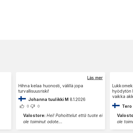
Läs mer
Hihna kelaa huonosti, välillä jopa
Lukkomekan
turvallisuusriski!
hyödytön h
vaikka ak
Johanna tuulikki M
8.1.2026
Tero
0
0
Valostore
:
Hei! Pahoittelut että tuote ei
Valost
ole toiminut odote
...
ole toim