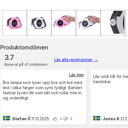
Produktomdömen
3.7
Läs alla recensioner
→
Baserat på 41 omdömen
Läs mer
Lite små hål för 
handskar
Bra lampa som lyser upp bra och kul med
led i olika färger som syns tydligt. Bandet
fastnar tyvärr titt som tätt och rullar inte in
sig ordentligt.
Stefan Ö
11.12.2025
Jonas K
21.
0
0