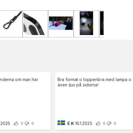
händerna om man har
Bra format o toppenbra med lampa o
även ljus på sidorna!
2.2025
E K
16.1.2025
0
0
0
0