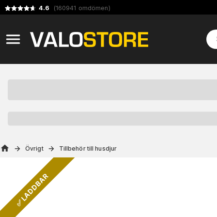
4.6
(
160941
omdömen
)
Övrigt
Tillbehör till husdjur
✅ LADDBAR