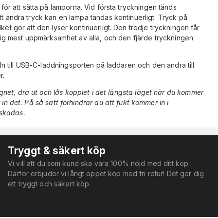
r att sätta på lamporna. Vid första tryckningen tänds
tt andra tryck kan en lampa tändas kontinuerligt. Tryck på
ket gör att den lyser kontinuerligt. Den tredje tryckningen får
l sig mest uppmärksamhet av alla, och den fjärde tryckningen
 till USB-C-laddningsporten på laddaren och den andra till
r.
net, dra ut och lås kopplet i det längsta läget när du kommer
 in det. På så sätt förhindrar du att fukt kommer in i
 skadas.
Tryggt & säkert köp
Vi vill att du som kund ska vara 100% nöjd med ditt köp.
Därför erbjuder vi långt öppet köp med fri retur! Det ger dig
ett tryggt och säkert köp.