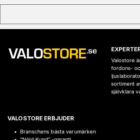
EXPERTER
Valostore ä
fordons- oc
ljuslaborat
sortiment a
självklara 
VALOSTORE ERBJUDER
Branschens bästa varumärken
“Nöjd Kund” -garanti