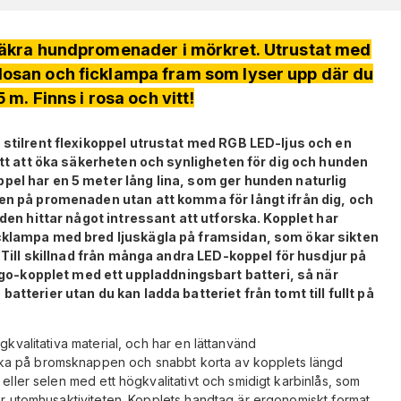
 säkra hundpromenader i mörkret. Utrustat med
osan och ficklampa fram som lyser upp där du
 m. Finns i rosa och vitt!
 stilrent flexikoppel utrustat med RGB LED-ljus och en
sätt att öka säkerheten och synligheten för dig och hunden
pel har en 5 meter lång lina, som ger hunden naturlig
gen på promenaden utan att komma för långt ifrån dig, och
nden hittar något intressant att utforska.
Kopplet har
icklampa med bred ljuskägla på framsidan, som ökar sikten
. Till skillnad från många andra LED-koppel för husdjur på
-kopplet med ett uppladdningsbart batteri, så när
atterier utan du kan ladda batteriet från tomt till fullt på
gkvalitativa material, och har en lättanvänd
ka på bromsknappen och snabbt korta av kopplets längd
 eller selen med ett högkvalitativt och smidigt karbinlås, som
der utomhusaktiviteten. Kopplets handtag är ergonomiskt format