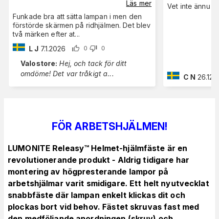
Läs mer
Vet inte ännu
Funkade bra att sätta lampan i men den
förstörde skärmen på ridhjälmen. Det blev
två märken efter at
...
L J
7.1.2026
0
0
Valostore
:
Hej, och tack för ditt
omdöme! Det var tråkigt a
...
C N
26.12.
FÖR ARBETSHJÄLMEN!
LUMONITE Releasy™ Helmet-hjälmfäste är en
revolutionerande produkt - Aldrig tidigare har
montering av högpresterande lampor på
arbetshjälmar varit smidigare. Ett helt nyutvecklat
snabbfäste där lampan enkelt klickas dit och
plockas bort vid behov. Fästet skruvas fast med
den medföljande anordningen (skruv) och