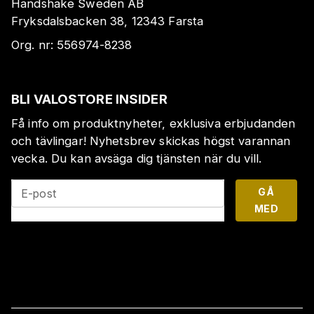
Handshake Sweden AB
Fryksdalsbacken 38, 12343 Farsta
Org. nr:
556974-8238
BLI VALOSTORE INSIDER
Få info om produktnyheter, exklusiva erbjudanden
och tävlingar! Nyhetsbrev skickas högst varannan
vecka. Du kan avsäga dig tjänsten när du vill.
GÅ
E-post
MED