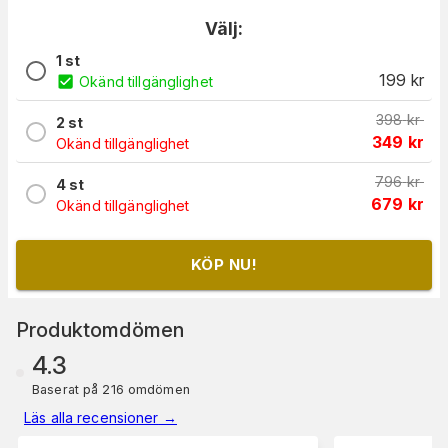
Välj:
1 st
199
kr
Okänd tillgänglighet
398
kr
2 st
349
kr
Okänd tillgänglighet
796
kr
4 st
679
kr
Okänd tillgänglighet
KÖP NU!
Produktomdömen
4.3
Baserat på 216 omdömen
Läs alla recensioner
→