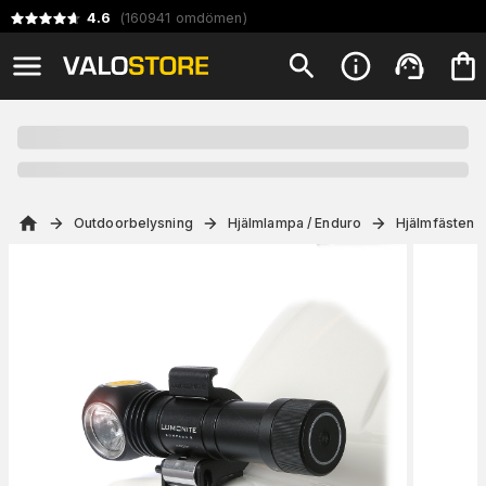
4.6
(
160941
omdömen
)
Outdoorbelysning
Hjälmlampa / Enduro
Hjälmfästen