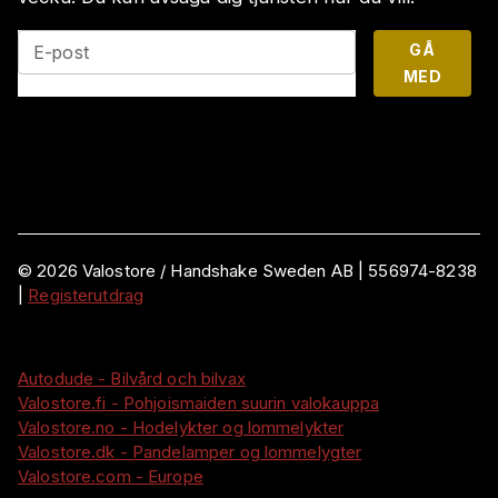
GÅ
E-post
MED
©
2026
Valostore /
Handshake Sweden AB
|
556974-8238
|
Registerutdrag
Autodude - Bilvård och bilvax
Valostore.fi - Pohjoismaiden suurin valokauppa
Valostore.no - Hodelykter og lommelykter
Valostore.dk - Pandelamper og lommelygter
Valostore.com - Europe