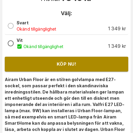
Välj:
Svart
1 349
kr
Okänd tillgänglighet
Vit
1 349
kr
Okänd tillgänglighet
KÖP NU!
Airam Urban Floor är en stilren golvlampa med E27-
sockel, som passar perfekt i den skandinaviska
inredningsstilen. De hållbara materialvalen ger lampan
ett enhetligt utseende och gör den till en diskret men
imponerande del av interiören i alla rum. Valfri E27 LED-
lampa (max. 9W) kan installeras i Urban Floor-lampan,
så med exempelvis en smart LED-lampa från Airam
SmartHome kan du anpassa belysningen för att vakna,
läsa, arbeta och koppla av i slutet av dagen. Urban Floor