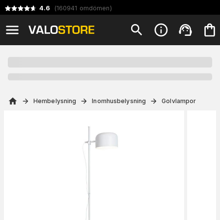
4.6
(
160941
omdömen
)
Hembelysning
Inomhusbelysning
Golvlampor