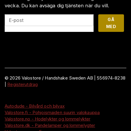
vecka. Du kan avsäga dig tjänsten när du vill.
GÅ
E-post
MED
©
2026
Valostore /
Handshake Sweden AB
|
556974-8238
|
Registerutdrag
Autodude - Bilvård och bilvax
Valostore.fi - Pohjoismaiden suurin valokauppa
Valostore.no - Hodelykter og lommelykter
Valostore.dk - Pandelamper og lommelygter