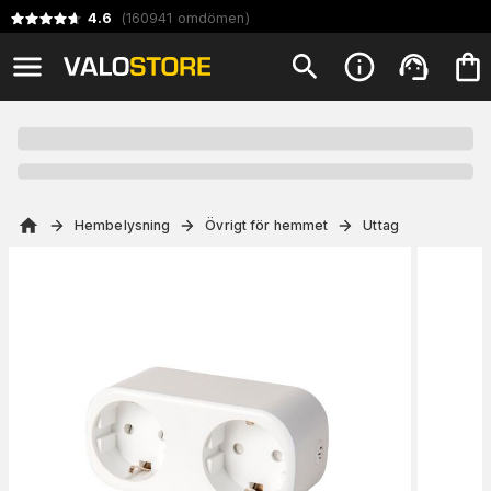
4.6
(
160941
omdömen
)
Hembelysning
Övrigt för hemmet
Uttag