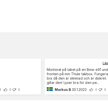
Lä
Monterat på taket på en Bmw e91 un
fronten på min Thule takbox. Fungera
bra då den är slimmad och är diskret.
gillar den! Lyser bra för den pe
...
3
Markus B
30.1.2023
0
0
0
0