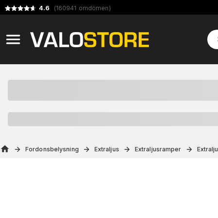
4.6
(
160941
omdömen
)
Fordonsbelysning
Extraljus
Extraljusramper
Extral