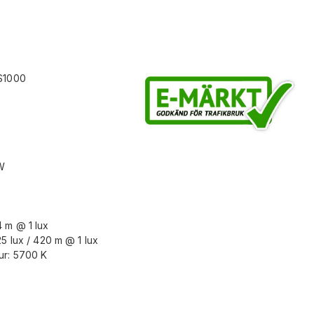
 S1000
 W
4 m @ 1 lux
5 lux / 420 m @ 1 lux
ur: 5700 K