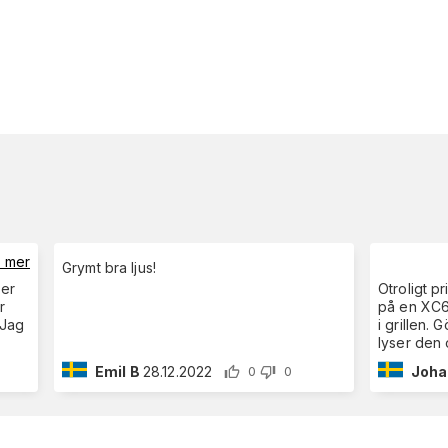
s mer
Grymt bra ljus!
der
Otroligt pr
r
på en XC6
 Jag
i grillen. 
lyser den 
Emil B
28.12.2022
Joha
0
0