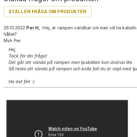
STÄLL EN FRÅGA OM PRODUKTEN
26.10.2022
Per H
,
Hej, är rampen vändbar om man vill ha kabeln
hållet?
Mvh Per
Hej,
Tack för din fråga!
Det går att vända på rampen men ljusbilden kan ändras lite.
Så testa att vända på rampen och kolla fall du är nöjd med lju
Ha det fint :)