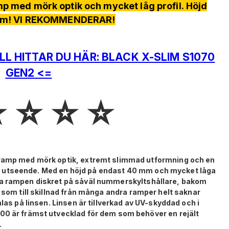
mp med mörk optik och mycket låg profil. Höjd
mm! VI REKOMMENDERAR!
L HITTAR DU HÄR: BLACK X-SLIM S1070
GEN2 <=
️ ⭐️ ⭐️ ⭐️
sramp med mörk optik, extremt slimmad utformning och en
lrent utseende. Med en höjd på endast 40 mm och mycket låga
ra rampen diskret på såväl nummerskyltshållare, bakom
, som till skillnad från många andra ramper helt saknar
mlas på linsen. Linsen är tillverkad av UV-skyddad och i
00 är främst utvecklad för dem som behöver en rejält
.