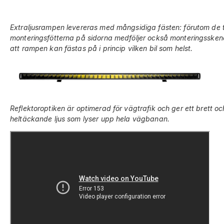
Extraljusrampen levereras med mångsidiga fästen: förutom de traditionella
monteringsfötterna på sidorna medföljer också monteringsskenor, som gör
att rampen kan fästas på i princip vilken bil som helst.
Reflektoroptiken är optimerad för vägtrafik och ger ett brett oc
heltäckande ljus som lyser upp hela vägbanan.