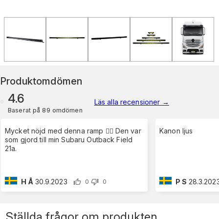
Produktomdömen
4.6
Läs alla recensioner
→
Baserat på 89 omdömen
Mycket nöjd med denna ramp 👍🏼 Den var
Kanon ljus
som gjord till min Subaru Outback Field
21a.
H Å
30.9.2023
P S
28.3.202
0
0
Ställda frågor om produkten