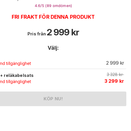
4.6
/5 (
89
omdömen
)
FRI FRAKT FÖR DENNA PRODUKT
2 999
kr
Pris från
Välj:
2 999
kr
d tillgänglighet
3 328
kr
t + reläkabelsats
3 299
kr
d tillgänglighet
KÖP NU!