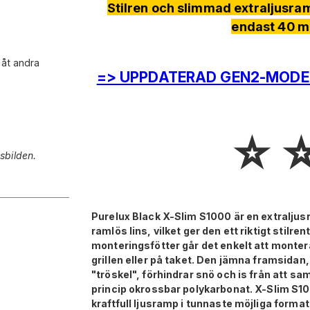
Stilren och slimmad extraljusra
endast 40 
 åt andra
=> UPPDATERAD GEN2-MODEL
⭐️ ⭐
sbilden.
Purelux Black X-Slim S1000
är en extralju
ramlös lins, vilket ger den ett riktigt sti
monteringsfötter går det enkelt att monte
grillen eller på taket. Den jämna framsidan
"tröskel", förhindrar snö och is från att sa
princip okrossbar polykarbonat.
X-Slim S10
kraftfull ljusramp i tunnaste möjliga format