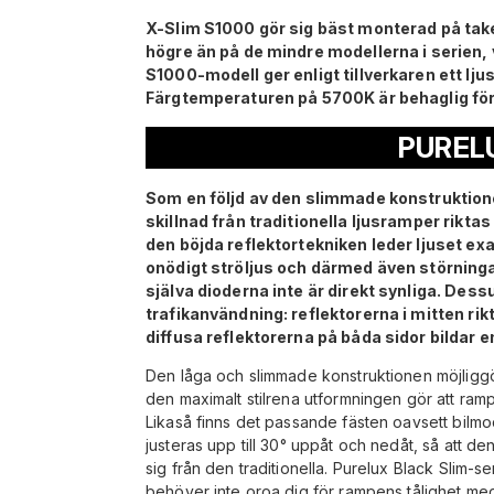
X-Slim S1000 gör sig bäst monterad på take
högre än på de mindre modellerna i serien, vi
S1000-modell ger enligt tillverkaren ett lju
Färgtemperaturen på 5700K är behaglig fö
PURELU
Som en följd av den slimmade konstruktionen
skillnad från traditionella ljusramper rikta
den böjda reflektortekniken leder ljuset e
onödigt ströljus och därmed även störning
själva dioderna inte är direkt synliga. Des
trafikanvändning: reflektorerna i mitten ri
diffusa reflektorerna på båda sidor bildar 
Den låga och slimmade konstruktionen möjligg
den maximalt stilrena utformningen gör att ram
Likaså finns det passande fästen oavsett bilmo
justeras upp till 30° uppåt och nedåt, så att de
sig från den traditionella. Purelux Black Slim
behöver inte oroa dig för rampens tålighet m