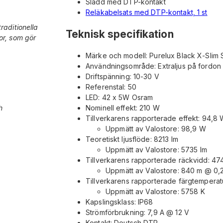
Sladd med DTP-kontakt
Reläkabelsats med DTP-kontakt, 1 st
Teknisk specifikation
Märke och modell: Purelux Black X-Slim
Användningsområde: Extraljus på fordon
Driftspänning: 10-30 V
Referenstal: 50
LED: 42 x 5W Osram
h
Nominell effekt: 210 W
Tillverkarens rapporterade effekt: 94,8
Uppmätt av Valostore: 98,9 W
Teoretiskt ljusflöde: 8213 lm
Uppmätt av Valostore: 5735 lm
Tillverkarens rapporterade räckvidd: 47
Uppmätt av Valostore: 840 m @ 0,2
Tillverkarens rapporterade färgtemperat
Uppmätt av Valostore: 5758 K
Kapslingsklass: IP68
Strömförbrukning: 7,9 A @ 12 V
Kontakt: Deutsch DTP