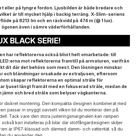
t eller på tyngre fordon.
Ljusbilden är både bredare och
lket är till mycket hjälp i backig terräng.
X-Slim-seriens
sflöde på 8213 lm och en räckvidd på 474 m (@ 1 lux).
r ögonen även i sämre väderförhållanden.
X BLACK SERIE!
 har reflektorerna också blivit helt omarbetade: till
s LED:erna mot reflektorerna framtill på armaturen, varifrån
xakt dit där det behövs som mest. Den lösningen minskar
ar och bländningar orsakade av extraljusen, eftersom
sutom skapar reflektorerna en optimal stråle för
ktar ljuset långt framåt med en fokuserad stråle, medan de
en jämn och bred stråle som belyser vägkanterna.
ör diskret montering. Den kompakta designen kombinerat med
pen passar in snyggt oavsett vilken bil du monterar den på.
dell. Tack vare den stora justeringsmarginalen kan rampen
n också kan installeras på bilar där stötfångardesignen skiljer
-serien är IP67-klassad och därmed damm- och vattentät. så du
edan du använder den.