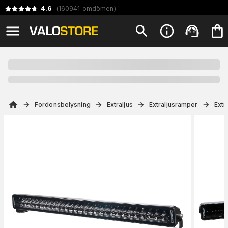
4.6
(
160941
omdömen
)
Fordonsbelysning
Extraljus
Extraljusramper
Extr