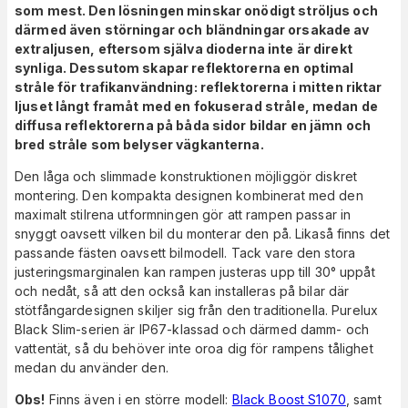
som mest. Den lösningen minskar onödigt ströljus och
därmed även störningar och bländningar orsakade av
extraljusen, eftersom själva dioderna inte är direkt
synliga. Dessutom skapar reflektorerna en optimal
stråle för trafikanvändning: reflektorerna i mitten riktar
ljuset långt framåt med en fokuserad stråle, medan de
diffusa reflektorerna på båda sidor bildar en jämn och
bred stråle som belyser vägkanterna.
Den låga och slimmade konstruktionen möjliggör diskret
montering. Den kompakta designen kombinerat med den
maximalt stilrena utformningen gör att rampen passar in
snyggt oavsett vilken bil du monterar den på. Likaså finns det
passande fästen oavsett bilmodell. Tack vare den stora
justeringsmarginalen kan rampen justeras upp till 30° uppåt
och nedåt, så att den också kan installeras på bilar där
stötfångardesignen skiljer sig från den traditionella. Purelux
Black Slim-serien är IP67-klassad och därmed damm- och
vattentät, så du behöver inte oroa dig för rampens tålighet
medan du använder den.
Obs!
Finns även i en större modell:
Black Boost S1070
, samt