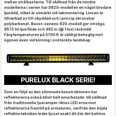
mellan strålkastarna. Till skillnad från de mindre
modellerna i serien har S820-modellen en något bredare
ljusbild, vilket är utmärkt vid takmontering.
Linsen är
tillverkad av UV-skyddad och i princip okrossbar
polykarbonat. Boost-seriens 820-modell ger otroliga
8573 lm ljusflöde och 492 m (@ 1 lux) räckvidd.
Färgtemperaturen på 5700 K är väldigt behaglig mot
ögonen även vid körning i snötäckta landskap.
PURELUX BLACK SERIE!
Som en följd
av den slimmade konstruktionen har
reflektorerna också blivit helt omarbetade: till skillnad
från traditionella ljusramper riktas LED:erna mot
reflektorerna framtill på armaturen, varifrån den böjda
reflektortekniken leder ljuset exakt dit där det behövs