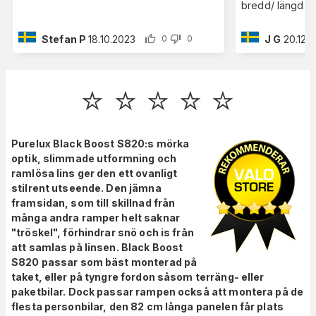
bredd/ längd- 
Stefan P
18.10.2023
J G
20.12.
0
0
⭐️ ⭐️ ⭐️ ⭐️ ⭐️
Purelux Black Boost S820:s mörka
optik, slimmade utformning och
ramlösa lins ger den ett ovanligt
stilrent utseende. Den jämna
framsidan, som till skillnad från
många andra ramper helt saknar
"tröskel", förhindrar snö och is från
att samlas på linsen. Black B
oost
S820 passar som bäst monterad på
taket, eller på tyngre fordon såsom terräng- eller
paketbilar. Dock passar rampen också att montera på de
flesta personbilar, den 82 cm långa panelen får plats