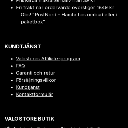
Prisvärda fraktalternativ från 39 kr
Fri frakt när ordervärde överstiger 1849 kr
Obs!
"
PostNord - Hämta hos ombud eller i
paketbox
"
KUNDTJÄNST
Valostores Affiliate-program
FAQ
Garanti och retur
Försäljningsvillkor
Kundtjänst
Kontaktformulär
VALOSTORE BUTIK