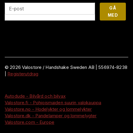
GÅ
E-post
MED
©
2026
Valostore /
Handshake Sweden AB
|
556974-8238
|
Registerutdrag
Autodude - Bilvård och bilvax
Valostore.fi - Pohjoismaiden suurin valokauppa
Valostore.no - Hodelykter og lommelykter
Valostore.dk - Pandelamper og lommelygter
Valostore.com - Europe