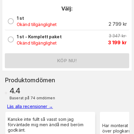
Välj:
1 st
2 799
kr
Okänd tillgänglighet
3 347
kr
1 st - Komplett paket
3 199
kr
Okänd tillgänglighet
KÖP NU!
Produktomdömen
4.4
Baserat på 74 omdömen
Läs alla recensioner
→
Kanske inte fullt så vasst som jag
förväntade mig men ändå med beröm
Har monterat på 
godkänt.
över plogkarma