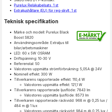
Purelux Reläkabelsats, 1 st
Extraljushållare (EU) för reg-skylt, 1 st
Teknisk specifikation
Märke och modell: Purelux Black
Boost S820
Användningsområde: Extraljus till
bilar/arbetsmaskiner
LED: 60 x 5W OSRAM
Driftspänning: 10-30 V
Referenstal: 50
Valostores uppmätta strömförbrukning: 5,05A @ 24V
Nominell effekt: 300 W
Tillverkarens rapporterade effekt: 110,4 W
Valostores uppmätta effekt: 121,1 W
Tillverkarens rapporterade ljusflöde: 7843 lm
Valostores uppmätta ljusflöde: 8573 lm
Tillverkaren rapporterade räckvidd: 968 m @ 0,25 lux /
484 m @ 1 lux
Valostores uppmätta räckvidd: 984 m @ 0,25 lux /