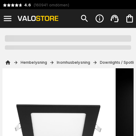
4.6
(
160941
omdömen
)
Hembelysning
Inomhusbelysning
Downlights / Spotli