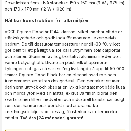
Downlighten finns i två storlekar: 150 x 150 mm (9 W / 675 lm)
och 170 x 170 mm (12 W / 1020 lm).
Hållbar konstruktion för alla miljöer
AGGE Square Flood är IP44-klassad, vilket innebär att de är
stänkskyddade och godkända för montage i exempelvis
badrum. De tål dessutom temperaturer ner till -30 °C, vilket
gör dem till ett pålitligt val för kalla utrymmen som carportar
och altaner. Stommen av högkvalitativt aluminium leder bort
värme betydligt effektivare än plast, vilket optimerar
kylningen och garanterar en lång livslängd på upp till 50 000
timmar. Square Flood Black har en elegant svart ram som
fungerar som en stilren designdetalj. Den ger taket ett mer
definierat uttryck och skapar en lyxig kontrast mot både ljusa
och mörka ytor. Med sin matta, exklusiva finish bidrar den
svarta ramen till en medveten och industriell känsla, samtidigt
som den harmonierar perfekt med andra mörka
inredningsdetaljer som beslag, fönsterkarmar eller mörka
möbler.
Två års (24 månader) garanti!