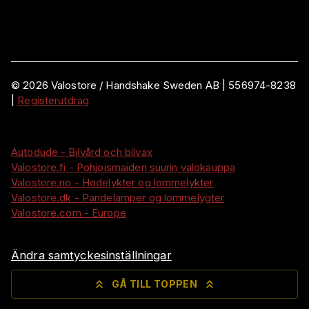
©
2026
Valostore /
Handshake Sweden AB
|
556974-8238
|
Registerutdrag
Autodude - Bilvård och bilvax
Valostore.fi - Pohjoismaiden suurin valokauppa
Valostore.no - Hodelykter og lommelykter
Valostore.dk - Pandelamper og lommelygter
Valostore.com - Europe
Ändra samtyckesinställningar
GÅ TILL TOPPEN