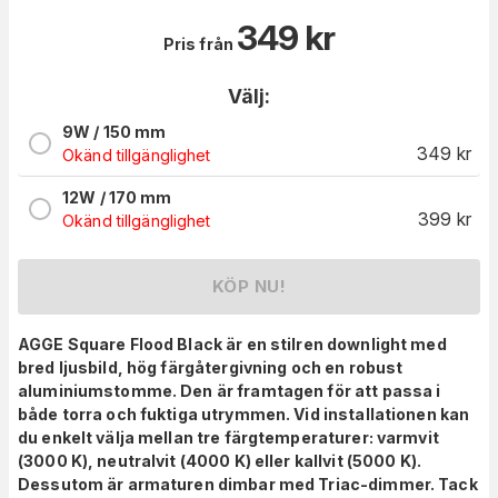
349
kr
Pris från
Välj:
9W / 150 mm
349
kr
Okänd tillgänglighet
12W / 170 mm
399
kr
Okänd tillgänglighet
KÖP NU!
AGGE Square Flood Black är en stilren downlight med
bred ljusbild, hög färgåtergivning och en robust
aluminiumstomme. Den är framtagen för att passa i
både torra och fuktiga utrymmen. Vid installationen kan
du enkelt välja mellan tre färgtemperaturer: varmvit
(3000 K), neutralvit (4000 K) eller kallvit (5000 K).
Dessutom är armaturen dimbar med Triac-dimmer. Tack