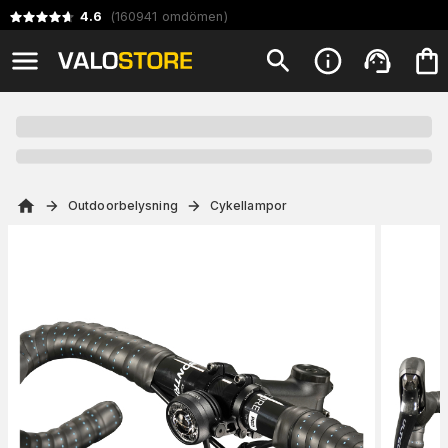
4.6
(
160941
omdömen
)
Outdoorbelysning
Cykellampor