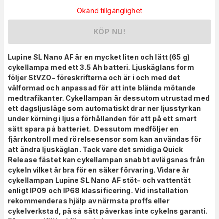
Okänd tillgänglighet
KÖP NU!
Lupine SL Nano AF är en mycket liten och lätt (65 g)
cykellampa med ett 3.5 Ah batteri. Ljuskäglans form
följer StVZO- föreskrifterna och är i och med det
välformad och anpassad för att inte blända mötande
medtrafikanter. Cykellampan är dessutom utrustad med
ett dagsljusläge som automatiskt drar ner ljusstyrkan
under körning i ljusa förhållanden för att på ett smart
sätt spara på batteriet. Dessutom medföljer en
fjärrkontroll med rörelsesensor som kan användas för
att ändra ljuskäglan. Tack vare det smidiga Quick
Release fästet kan cykellampan snabbt avlägsnas från
cykeln vilket är bra för en säker förvaring. Vidare är
cykellampan Lupine SL Nano AF stöt- och vattentät
enligt IP09 och IP68 klassificering. Vid installation
rekommenderas hjälp av närmsta proffs eller
cykelverkstad, på så sätt påverkas inte cykelns garanti.