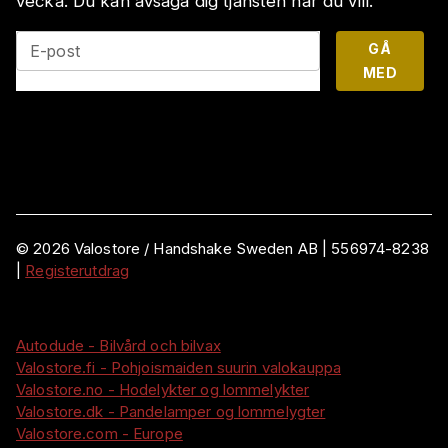
vecka. Du kan avsäga dig tjänsten när du vill.
GÅ
E-post
MED
©
2026
Valostore /
Handshake Sweden AB
|
556974-8238
|
Registerutdrag
Autodude - Bilvård och bilvax
Valostore.fi - Pohjoismaiden suurin valokauppa
Valostore.no - Hodelykter og lommelykter
Valostore.dk - Pandelamper og lommelygter
Valostore.com - Europe