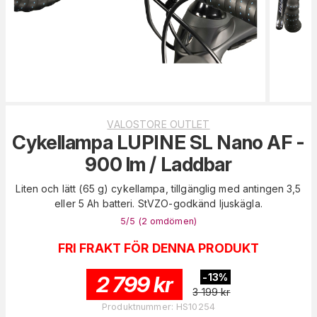
VALOSTORE OUTLET
Cykellampa LUPINE SL Nano AF -
900 lm / Laddbar
Liten och lätt (65 g) cykellampa, tillgänglig med antingen 3,5
eller 5 Ah batteri. StVZO-godkänd ljuskägla.
5
/5 (
2
omdömen
)
FRI FRAKT FÖR DENNA PRODUKT
2 799
kr
-
13
%
3 199
kr
Produktnummer
:
HS10254