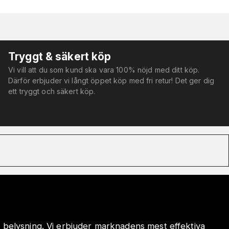
Tryggt & säkert köp
Vi vill att du som kund ska vara 100% nöjd med ditt köp.
Därför erbjuder vi långt öppet köp med fri retur! Det ger dig
ett tryggt och säkert köp.
 belysning. Vi erbjuder marknadens mest effektiva