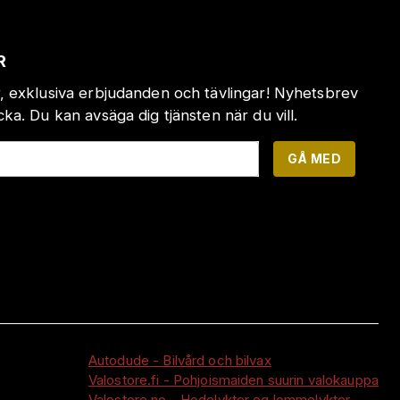
R
, exklusiva erbjudanden och tävlingar! Nyhetsbrev
a. Du kan avsäga dig tjänsten när du vill.
GÅ MED
Autodude - Bilvård och bilvax
Valostore.fi - Pohjoismaiden suurin valokauppa
Valostore.no - Hodelykter og lommelykter