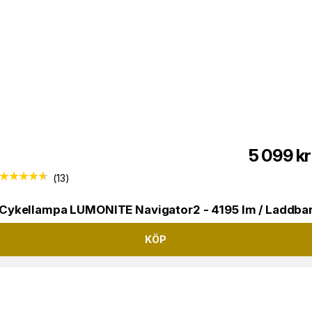
5 099
kr
(
13
)
Cykellampa LUMONITE Navigator2 - 4195 lm / Laddba
KÖP