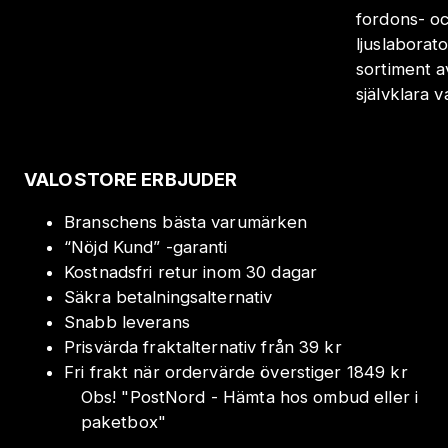
fordons- oc
ljuslaborat
sortiment a
självklara 
VALOSTORE ERBJUDER
Branschens bästa varumärken
“Nöjd Kund” -garanti
Kostnadsfri retur inom 30 dagar
Säkra betalningsalternativ
Snabb leverans
Prisvärda fraktalternativ från 39 kr
Fri frakt när ordervärde överstiger 1849 kr
Obs!
"
PostNord - Hämta hos ombud eller i
paketbox
"