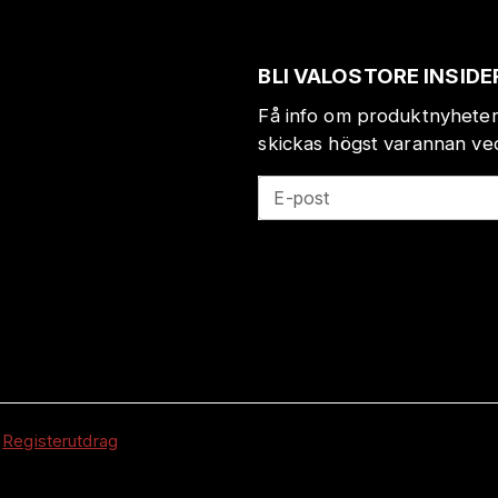
BLI VALOSTORE INSIDE
Få info om produktnyheter
skickas högst varannan veck
E-post
|
Registerutdrag