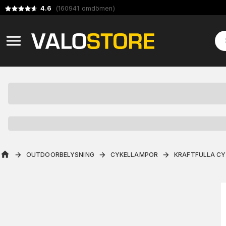
4.6
(
160941
omdömen
)
OUTDOORBELYSNING
CYKELLAMPOR
KRAFTFULLA C