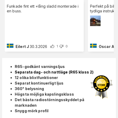
Funkade fint ett +lång sladd monterade i
Perfekt på bile
en buss.
tydliga instrukti
Eilert J
30.3.2026
Oscar A
1
1
0
R65-godkänt varningsljus
Separata dag- och nattläge (R65 klass 2)
12 olika blixtfunktioner
Separat kontinuerligt ljus
360° belysning
Högsta möjliga kapslingsklass
Det bästa radiostörningsskyddet på
marknaden
Snygg mörk profil