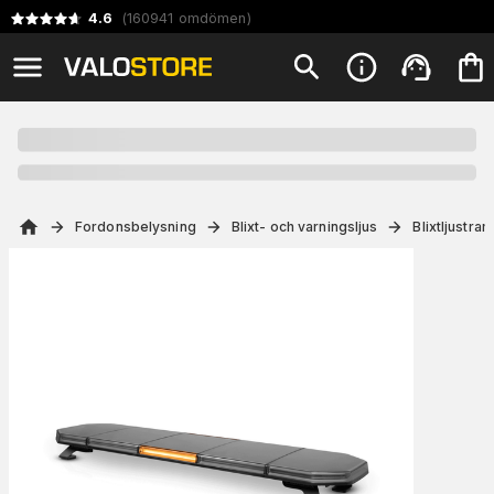
4.6
(
160941
omdömen
)
Fordonsbelysning
Blixt- och varningsljus
Blixtljustra