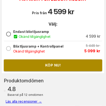
4 599
kr
Pris från
Välj:
Endast blixtljusramp
4 599
kr
Okänd tillgänglighet
5 448
kr
Blixtljusramp + Kontrollpanel
5 099
kr
Okänd tillgänglighet
KÖP NU!
Produktomdömen
4.8
Baserat på 12 omdömen
Läs alla recensioner
→