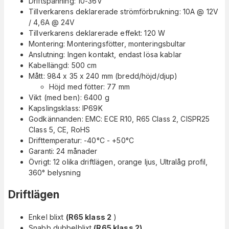
Driftspänning: 10-36V
Tillverkarens deklarerade strömförbrukning: 10A @ 12V
/ 4,6A @ 24V
Tillverkarens deklarerade effekt: 120 W
Montering: Monteringsfötter, monteringsbultar
Anslutning: Ingen kontakt, endast lösa kablar
Kabellängd: 500 cm
Mått: 984 x 35 x 240 mm (bredd/höjd/djup)
Höjd med fötter: 77 mm
Vikt (med ben): 6400 g
Kapslingsklass: IP69K
Godkännanden: EMC: ECE R10, R65 Class 2, CISPR25
Class 5, CE, RoHS
Drifttemperatur: -40°C - +50°C
Garanti: 24 månader
Övrigt: 12 olika driftlägen, orange ljus, Ultralåg profil,
360° belysning
Driftlägen
Enkel blixt
(R65 klass 2
)
Snabb dubbelblixt
(R65 klass 2)