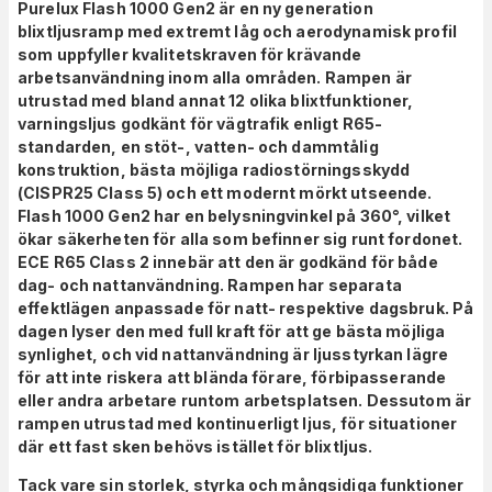
Purelux Flash 1000 Gen2 är en ny generation
blixtljusramp med extremt låg och aerodynamisk profil
som uppfyller kvalitetskraven för krävande
arbetsanvändning inom alla områden. Rampen är
utrustad med bland annat 12 olika blixtfunktioner,
varningsljus godkänt för vägtrafik enligt R65-
standarden, en stöt-, vatten- och dammtålig
konstruktion, bästa möjliga radiostörningsskydd
(CISPR25 Class 5) och ett modernt mörkt utseende.
Flash 1000 Gen2 har en belysningvinkel på 360°, vilket
ökar säkerheten för alla som befinner sig runt fordonet.
ECE R65 Class 2 innebär att den är godkänd för både
dag- och nattanvändning. Rampen har separata
effektlägen anpassade för natt- respektive dagsbruk. På
dagen lyser den med full kraft för att ge bästa möjliga
synlighet, och vid nattanvändning är ljusstyrkan lägre
för att inte riskera att blända förare, förbipasserande
eller andra arbetare runtom arbetsplatsen. Dessutom är
rampen utrustad med kontinuerligt ljus, för situationer
där ett fast sken behövs istället för blixtljus.
Tack vare sin storlek, styrka och mångsidiga funktioner