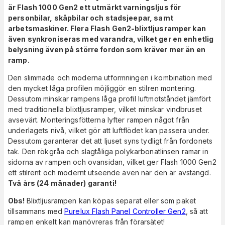
är Flash 1000 Gen2 ett utmärkt varningsljus för
personbilar, skåpbilar och stadsjeepar, samt
arbetsmaskiner. Flera Flash Gen2-blixtljusramper kan
även synkroniseras med varandra, vilket ger en enhetlig
belysning även på större fordon som kräver mer än en
ramp.
Den slimmade och moderna utformningen i kombination med
den mycket låga profilen möjliggör en stilren montering.
Dessutom minskar rampens låga profil luftmotståndet jämfört
med traditionella blixtljusramper, vilket minskar vindbruset
avsevärt. Monteringsfötterna lyfter rampen något från
underlagets nivå, vilket gör att luftflödet kan passera under.
Dessutom garanterar det att ljuset syns tydligt från fordonets
tak. Den rökgråa och slagtåliga polykarbonatlinsen ramar in
sidorna av rampen och ovansidan, vilket ger Flash 1000 Gen2
ett stilrent och modernt utseende även när den är avstängd.
Två års (24 månader) garanti!
Obs!
Blixtljusrampen kan köpas separat eller som paket
tillsammans med
Purelux Flash Panel Controller Gen2
, så att
rampen enkelt kan manövreras från förarsätet!