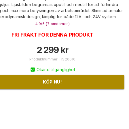
sljus. Ljusbilden begränsas upptill och nedtill för att förhindra
g och maximera belysningen av arbetsområdet. Slimmad armatur
erodynamisk design, lämplig för både 12V- och 24V-system.
4.9
/5 (
7
omdömen
)
FRI FRAKT FÖR DENNA PRODUKT
2 299
kr
Produktnummer
:
HS20610
Okänd tillgänglighet
KÖP NU!