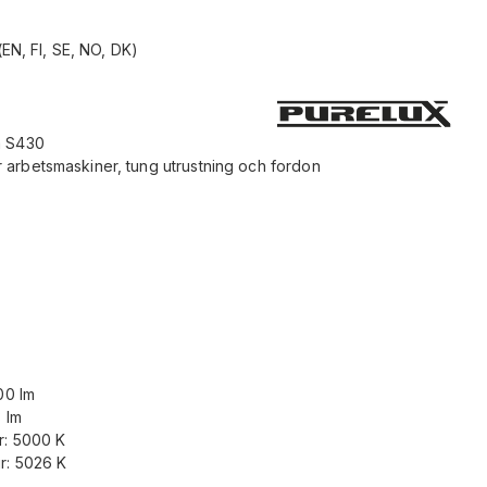
(EN, FI, SE, NO, DK)
a S430
arbetsmaskiner, tung utrustning och fordon
00 lm
 lm
r: 5000 K
r: 5026 K