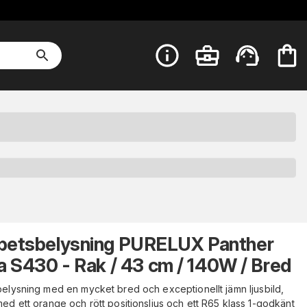
betsbelysning PURELUX Panther
a S430 - Rak / 43 cm / 140W / Bred
elysning med en mycket bred och exceptionellt jämn ljusbild,
med ett orange och rött positionsljus och ett R65 klass 1-godkänt