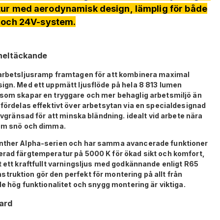
ur med aerodynamisk design, lämplig för både
 och 24V-system.
 heltäckande
l arbetsljusramp framtagen för att kombinera maximal
sign. Med ett uppmätt ljusflöde på hela 8 813 lumen
 som skapar en tryggare och mer behaglig arbetsmiljö än
 fördelas effektivt över arbetsytan via en specialdesignad
 avgränsad för att minska bländning. idealt vid arbete nära
som snö och dimma.
anther Alpha-serien och har samma avancerade funktioner
erad färgtemperatur på 5000 K för ökad sikt och komfort,
t ett kraftfullt varningsljus med godkännande enligt R65
truktion gör den perfekt för montering på allt från
de hög funktionalitet och snygg montering är viktiga.
ard