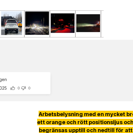
ngen
2025
0
0
Arbetsbelysning med en mycket bred
ett orange och rött positionsljus oc
begränsas upptill och nedtill för 