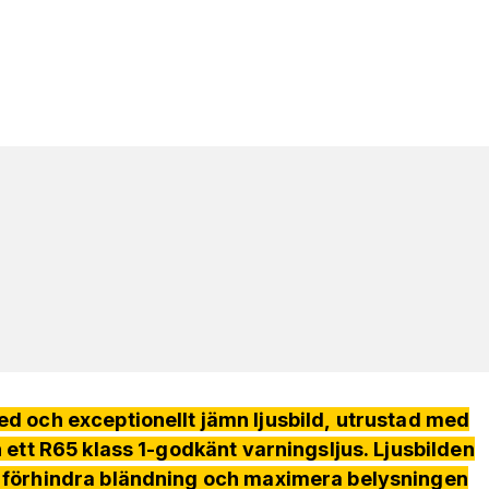
 och exceptionellt jämn ljusbild, utrustad med
h ett R65 klass 1-godkänt varningsljus. Ljusbilden
att förhindra bländning och maximera belysningen