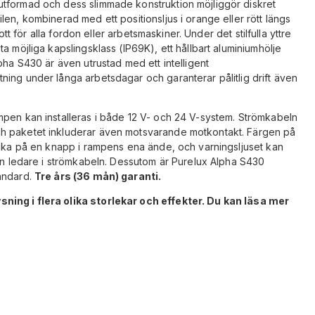
tformad och dess slimmade konstruktion möjliggör diskret
en, kombinerad med ett positionsljus i orange eller rött längs
ott för alla fordon eller arbetsmaskiner. Under det stilfulla yttre
a möjliga kapslingsklass (IP69K), ett hållbart aluminiumhölje
pha S430 är även utrustad med ett intelligent
ing under långa arbetsdagar och garanterar pålitlig drift även
mpen kan installeras i både 12 V- och 24 V-system. Strömkabeln
h paketet inkluderar även motsvarande motkontakt. Färgen på
ycka på en knapp i rampens ena ände, och varningsljuset kan
gen ledare i strömkabeln. Dessutom är Purelux Alpha S430
andard.
Tre års (36 mån) garanti.
ning i flera olika storlekar och effekter. Du kan läsa mer