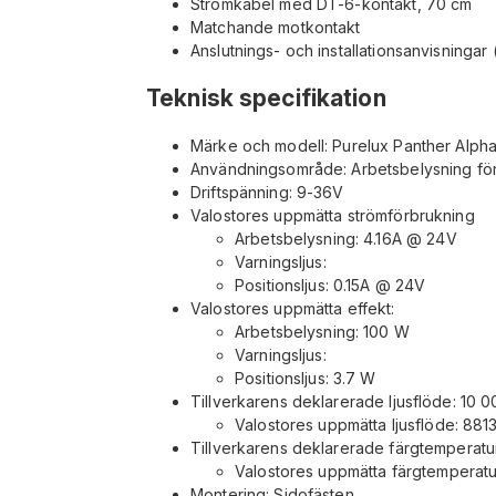
Strömkabel med DT-6-kontakt, 70 cm
Matchande motkontakt
Anslutnings- och installationsanvisningar 
Teknisk specifikation
Märke och modell: Purelux Panther Alph
Användningsområde: Arbetsbelysning för 
Driftspänning: 9-36V
Valostores uppmätta strömförbrukning
Arbetsbelysning: 4.16A @ 24V
Varningsljus:
Positionsljus: 0.15A @ 24V
Valostores uppmätta effekt:
Arbetsbelysning: 100 W
Varningsljus:
Positionsljus: 3.7 W
Tillverkarens deklarerade ljusflöde: 10 0
Valostores uppmätta ljusflöde: 8813
Tillverkarens deklarerade färgtemperatu
Valostores uppmätta färgtemperatu
Montering: Sidofästen