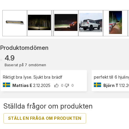
Produktomdömen
4.9
Baserat på 7 omdömen
Riktigt bra lyse. Sjukt bra brädf
perfekt till 6 hjuli
Mattias E
2.12.2025
Björn T
1.12.
0
0
Ställda frågor om produkten
STÄLL EN FRÅGA OM PRODUKTEN