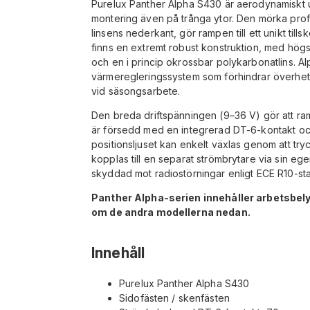
Purelux Panther Alpha S430 är aerodynamiskt u
montering även på trånga ytor. Den mörka profil
linsens nederkant, gör rampen till ett unikt tillsk
finns en extremt robust konstruktion, med högst
och en i princip okrossbar polykarbonatlins. Al
värmeregleringssystem som förhindrar överhettn
vid säsongsarbete.
Den breda driftspänningen (9–36 V) gör att ra
är försedd med en integrerad DT-6-kontakt oc
positionsljuset kan enkelt växlas genom att tr
kopplas till en separat strömbrytare via sin e
skyddad mot radiostörningar enligt ECE R10-st
Panther Alpha-serien innehåller arbetsbelys
om de andra modellerna nedan.
Innehåll
Purelux Panther Alpha S430
Sidofästen / skenfästen