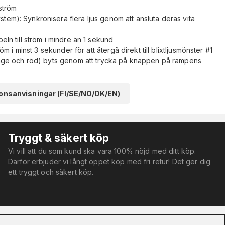
 ström
tem): Synkronisera flera ljus genom att ansluta deras vita
beln till ström i mindre än 1 sekund
röm i minst 3 sekunder för att återgå direkt till blixtljusmönster #1
orange och röd) byts genom att trycka på knappen på rampens
tionsanvisningar (FI/SE/NO/DK/EN)
Tryggt & säkert köp
Vi vill att du som kund ska vara 100% nöjd med ditt köp.
Därför erbjuder vi långt öppet köp med fri retur! Det ger dig
ett tryggt och säkert köp.