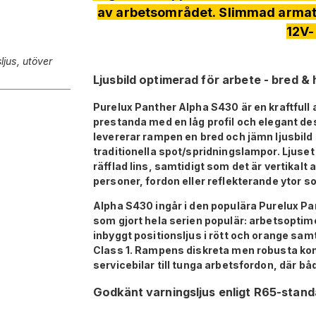
av arbetsområdet. Slimmad armat
12V-
ljus, utöver
Ljusbild optimerad för arbete - bred &
Purelux Panther Alpha S430 är en kraftful
prestanda med en låg profil och elegant de
levererar rampen en bred och jämn ljusbild
traditionella spot/spridningslampor. Ljuset
räfflad lins, samtidigt som det är vertikalt
personer, fordon eller reflekterande ytor 
Alpha S430 ingår i den populära Purelux P
som gjort hela serien populär: arbetsoptim
inbyggt positionsljus i rött och orange sam
Class 1. Rampens diskreta men robusta kons
servicebilar till tunga arbetsfordon, där bå
Godkänt varningsljus enligt R65-stand