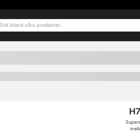
H7
Supers
mell