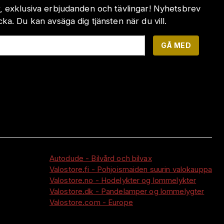
, exklusiva erbjudanden och tävlingar! Nyhetsbrev
a. Du kan avsäga dig tjänsten när du vill.
GÅ MED
Autodude - Bilvård och bilvax
Valostore.fi - Pohjoismaiden suurin valokauppa
Valostore.no - Hodelykter og lommelykter
Valostore.dk - Pandelamper og lommelygter
Valostore.com - Europe