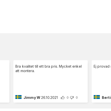
Bra kvalitet till ett bra pris. Mycket enkel
Ej provad 
att montera.
Jimmy W
26.10.2021
Berti
0
0