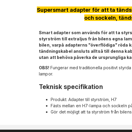
Supersmart adapter för att ta tänd
och sockeln, tän
Smart adapter som används för att ta styrs
styrström till extraljus från bilens egna 
bilen, varpå adapterns "överflödiga" röda 
tändningskabel ansluts alltså till denna kab
utan att behöva påverka de ursprungliga ka
OBS!
Fungerar med traditionella positivt styrd
lampor.
Teknisk specifikation
Produkt: Adapter till styrström, H7
Fästs mellan en H7-lampa och sockeln på
Gör det möjligt att ta styrström från bile