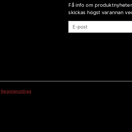
Få info om produktnyheter
skickas högst varannan veck
E-post
|
Registerutdrag