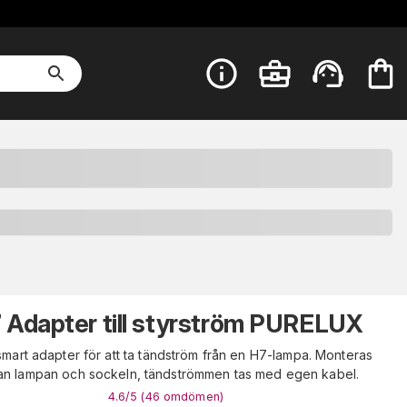
 Adapter till styrström PURELUX
mart adapter för att ta tändström från en H7-lampa. Monteras
an lampan och sockeln, tändströmmen tas med egen kabel.
4.6
/5 (
46
omdömen
)