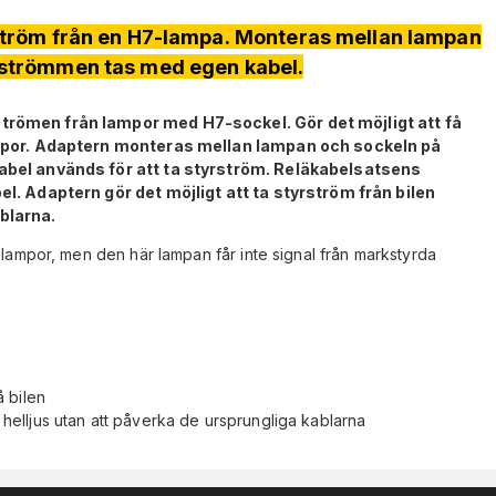
ström från en H7-lampa. Monteras mellan lampan
dströmmen tas med egen kabel.
trömen från lampor med H7-sockel. Gör det möjligt att få
lampor. Adaptern monteras mellan lampan och sockeln på
kabel används för att ta styrström. Reläkabelsatsens
el. Adaptern gör det möjligt att ta styrström från bilen
blarna.
a lampor, men den här lampan får inte signal från markstyrda
 bilen
ns helljus utan att påverka de ursprungliga kablarna