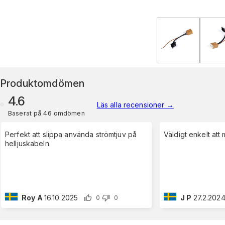
Produktomdömen
4.6
Läs alla recensioner
→
Baserat på 46 omdömen
Perfekt att slippa använda strömtjuv på
Väldigt enkelt att
helljuskabeln.
Roy A
16.10.2025
J P
27.2.202
0
0