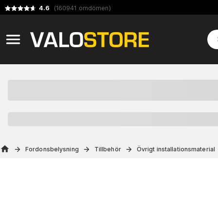
4.6
(
160941
omdömen
)
Fordonsbelysning
Tillbehör
Övrigt installationsmaterial