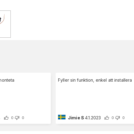
 monteta
Fyller sin funktion, enkel att installera
4
Jimie S
4.1.2023
0
0
0
0