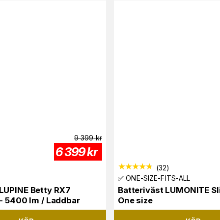
9 399
kr
6 399
kr
(
32
)
✅ ONE-SIZE-FITS-ALL
LUPINE Betty RX7
Batteriväst LUMONITE Sl
 - 5400 lm / Laddbar
One size