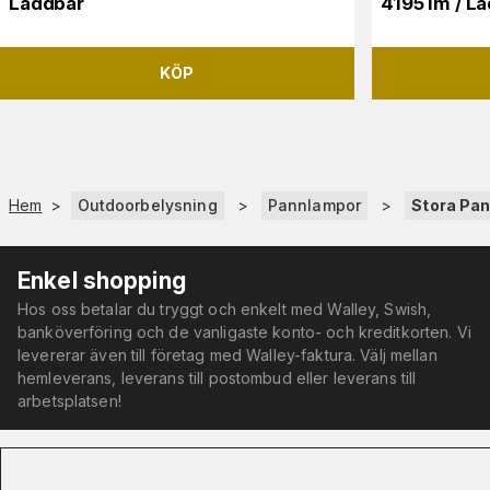
Laddbar
4195 lm / L
KÖP
Hem
>
Outdoorbelysning
>
Pannlampor
>
Stora Pa
Enkel shopping
Hos oss betalar du tryggt och enkelt med Walley, Swish,
banköverföring och de vanligaste konto- och kreditkorten. Vi
levererar även till företag med Walley-faktura. Välj mellan
hemleverans, leverans till postombud eller leverans till
arbetsplatsen!