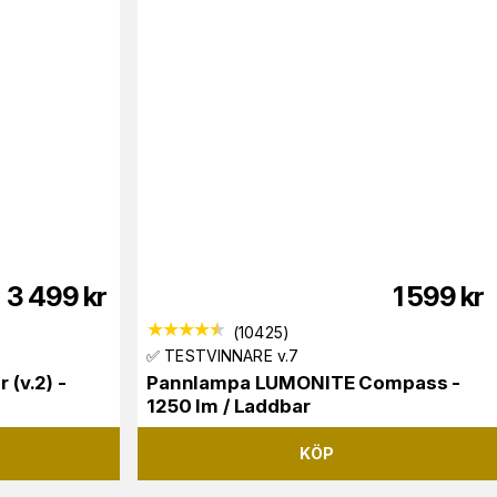
3 499
kr
1 599
kr
(
10425
)
✅ TESTVINNARE v.7
(v.2) -
Pannlampa LUMONITE Compass -
1250 lm / Laddbar
KÖP