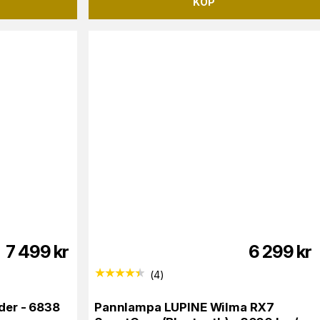
KÖP
7 499
kr
6 299
kr
(
4
)
er - 6838
Pannlampa LUPINE Wilma RX7