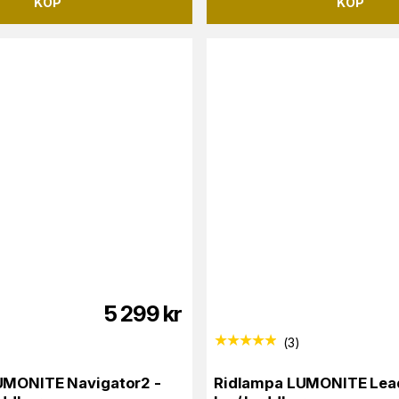
KÖP
KÖP
5 299
kr
(
3
)
UMONITE Navigator2 -
Ridlampa LUMONITE Lead