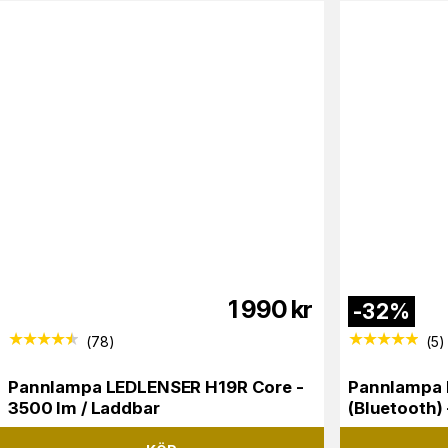
1 990
kr
-
32
%
(
78
)
(
5
)
Pannlampa LEDLENSER H19R Core -
Pannlampa 
3500 lm / Laddbar
(Bluetooth)