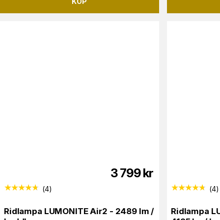
KÖP
3 799
kr
(
4
)
(
4
)
Ridlampa LUMONITE Air2 - 2489 lm /
Ridlampa L