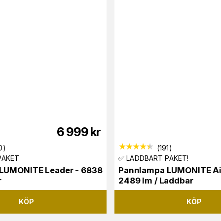
6 999
kr
0
)
(
191
)
PAKET
✅ LADDBART PAKET!
LUMONITE Leader - 6838
Pannlampa LUMONITE Air 
r
2489 lm / Laddbar
KÖP
KÖP