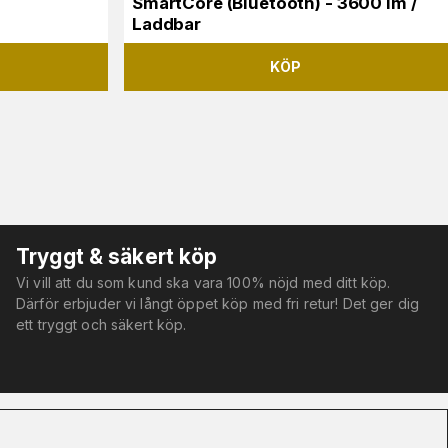
SmartCore (Bluetooth) - 3600 lm /
Laddbar
KÖP
Tryggt & säkert köp
Vi vill att du som kund ska vara 100% nöjd med ditt köp.
Därför erbjuder vi långt öppet köp med fri retur! Det ger dig
ett tryggt och säkert köp.