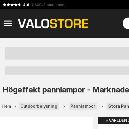
4.6
(
160941
omdömen
)
Högeffekt pannlampor - Marknade
Hem
>
Outdoorbelysning
>
Pannlampor
>
Stora Pa
⭐️VÄRLDEN