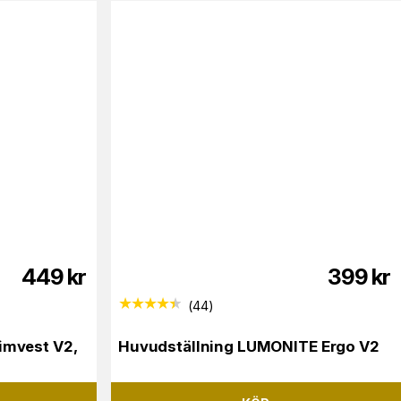
449
kr
399
kr
(
44
)
imvest V2,
Huvudställning LUMONITE Ergo V2