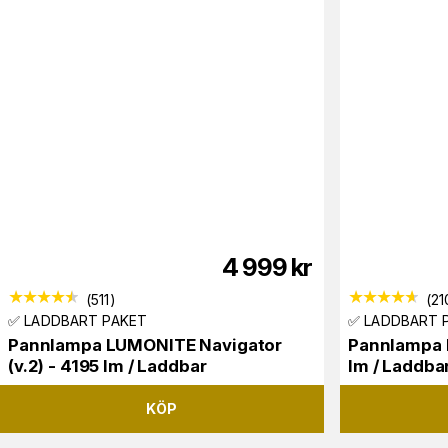
4 999
kr
(
511
)
(
21
✅ LADDBART PAKET
✅ LADDBART 
Pannlampa LUMONITE Navigator
Pannlampa 
(v.2) - 4195 lm / Laddbar
lm / Laddba
KÖP