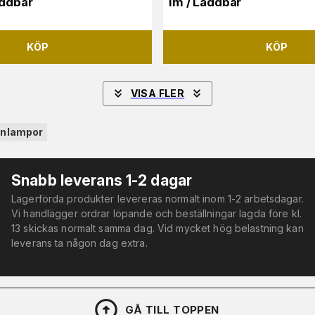
addbar
lm / Laddbar
KÖP
KÖP
VISA FLER
nnlampor
Snabb leverans 1-2 dagar
Lagerförda produkter levereras normalt inom 1-2 arbetsdagar.
Vi handlägger ordrar löpande och beställningar lagda före kl.
13 skickas normalt samma dag. Vid mycket hög belastning kan
leverans ta någon dag extra.
GÅ TILL TOPPEN