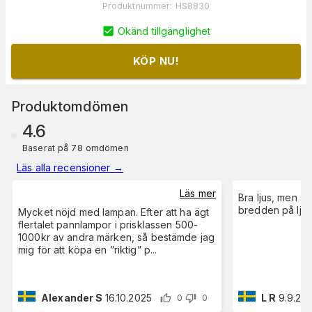
Produktnummer
:
HS8830
Okänd tillgänglighet
KÖP NU!
Produktomdömen
4.6
Baserat på 78 omdömen
Läs alla recensioner
→
Läs mer
Bra ljus, men sk
bredden på ljus
Mycket nöjd med lampan. Efter att ha ägt
flertalet pannlampor i prisklassen 500-
1000kr av andra märken, så bestämde jag
mig för att köpa en ”riktig” p
...
Alexander S
16.10.2025
L R
9.9.20
0
0