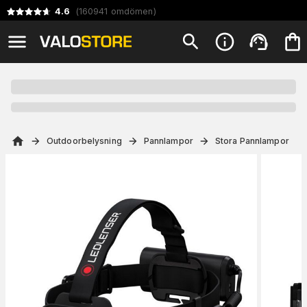
4.6
(
160941
omdömen
)
Outdoorbelysning
Pannlampor
Stora Pannlampor