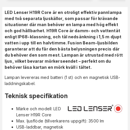
LED Lenser H19R Core är en otroligt effektiv pannlampa
med två separata ljuskällor, som passar för krävande
situationer där man behöver en lampa med hög effekt
och god hållbarhet. H19R Core är damm- och vattentät
enligt IP68-klassning, och tål nedsänkning i 1,5 m djupt
vatten i upp till en halvtimme. Fusion Beam-ljusbilden
garanterar att du får den bästa belysningen precis där
du behöver den som mest. Lampan är utrustad med rött
ljus, vilket bevarar mörkerseendet – perfekt om du
behöver läsa kartan en mörk kväll i tältet.
Lampan levereras med batteri (1 st) och en magnetisk USB-
laddningskabel.
Teknisk specifikation
Märke och modell: LED
Lenser H19R Core
Max. ljusflöde (tillverkarens uppgift): 3500 lm
USB-laddbar, magnetisk