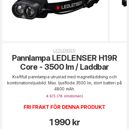
LEDLENSER
Pannlampa LEDLENSER H19R
Core - 3500 lm / Laddbar
Kraftfull pannlampa utrustad med magnetladdning och
kombinationsljusbild. Max. ljusflöde 3500 lm, stort batteri på
4800 mAh.
4.6
/5 (
78
omdömen
)
FRI FRAKT FÖR DENNA PRODUKT
1 990
kr