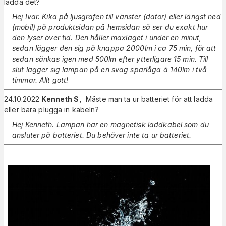
ladda det?
Hej Ivar. Kika på ljusgrafen till vänster (dator) eller längst ned
(mobil) på produktsidan på hemsidan så ser du exakt hur
den lyser över tid. Den håller maxläget i under en minut,
sedan lägger den sig på knappa 2000lm i ca 75 min, för att
sedan sänkas igen med 500lm efter ytterligare 15 min. Till
slut lägger sig lampan på en svag sparlåga á 140lm i två
timmar. Allt gott!
24.10.2022
Kenneth S
,
Måste man ta ur batteriet för att ladda
eller bara plugga in kabeln?
Hej Kenneth. Lampan har en magnetisk laddkabel som du
ansluter på batteriet. Du behöver inte ta ur batteriet.