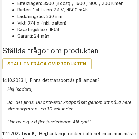
Effektlägen: 3500 (Boost) / 1600 / 800 / 200 lumen
Batteri: 1 st Li-ion 7,4 V, 4800 mAh
Laddningstid: 330 min
Vikt: 374 g (inkl. batteri)
Kapslingsklass: IP68
Garanti: 24 mån
Ställda frågor om produkten
STÄLL EN FRÅGA OM PRODUKTEN
14.10.2023
I
,
Finns det transportlås på lampan?
Hej Isadora,
Ja, det finns. Du aktiverar knapplåset genom att hålla nere
strömbrytaren i ca 10 sekunder.
Hör av dig vid fler funderingar. Allt gott!
11.11.2022
Ivar K
,
Hej,hur länge räcker batteriet innan man måste